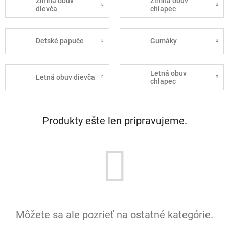
Zimná obuv
Zimná obuv
dievča
chlapec
Detské papuče
Gumáky
Letná obuv
Letná obuv dievča
chlapec
Produkty ešte len pripravujeme.
Môžete sa ale pozrieť na ostatné kategórie.