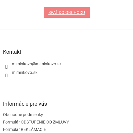
SPÄŤ DO OBCHODU
Z
á
p
ä
Kontakt
t
i
miminkovo
@
miminkovo.sk
e
miminkovo.sk
Informácie pre vás
Obchodné podmienky
Formulár ODSTÚPENIE OD ZMLUVY
Formulár REKLÁMACIE