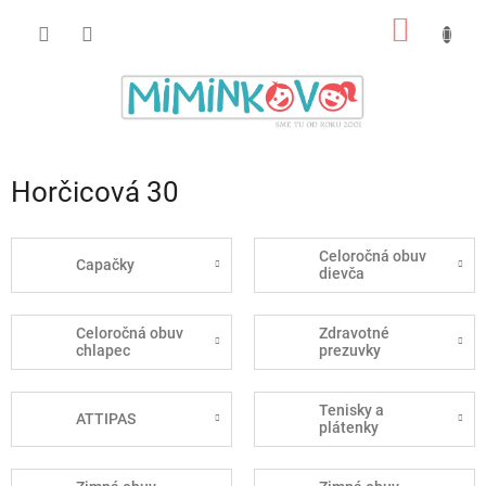
Prejsť
NÁKU
na
obsah
KOŠÍK
Horčicová 30
Celoročná obuv
Capačky
dievča
Celoročná obuv
Zdravotné
chlapec
prezuvky
Tenisky a
ATTIPAS
plátenky