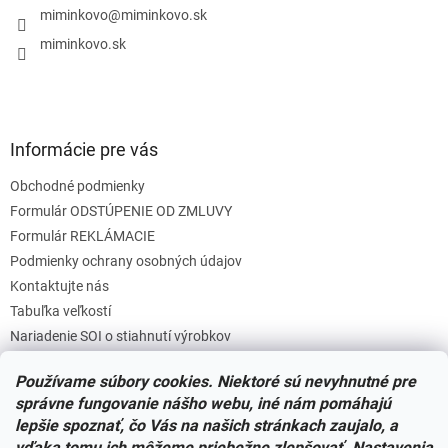
i
i
miminkovo
@
miminkovo.sk
e
e
p
miminkovo.sk
r
v
k
y
v
Informácie pre vás
ý
p
Obchodné podmienky
i
s
Formulár ODSTÚPENIE OD ZMLUVY
u
Formulár REKLÁMACIE
Podmienky ochrany osobných údajov
Kontaktujte nás
Tabuľka veľkostí
Nariadenie SOI o stiahnutí výrobkov
Reklamačný poriadok
Používame súbory cookies. Niektoré sú nevyhnutné pre
Zásady súborov COOKIES
správne fungovanie nášho webu, iné nám pomáhajú
lepšie spoznať, čo Vás na našich stránkach zaujalo, a
vďaka tomu ich môžeme priebežne zlepšovať. Nastavenia