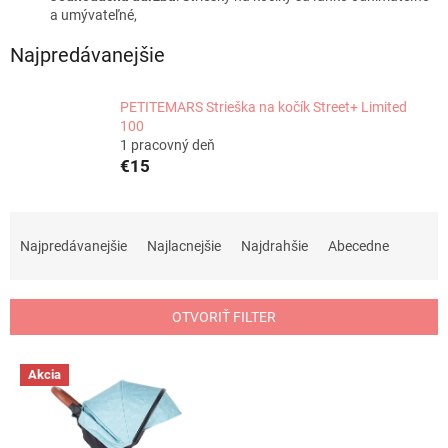
a umývateľné,
Najpredávanejšie
PETITEMARS Strieška na kočík Street+ Limited
100
1 pracovný deň
€15
R
a
Najpredávanejšie
Najlacnejšie
Najdrahšie
Abecedne
d
e
n
OTVORIŤ FILTER
i
e
V
p
Akcia
ý
r
p
o
i
d