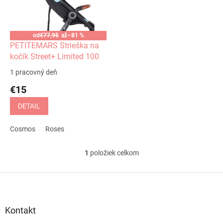
s
u
p
k
r
t
o
od
€77,95
až
–81 %
o
d
PETITEMARS Strieška na
v
u
kočík Street+ Limited 100
k
1 pracovný deň
t
€15
o
v
DETAIL
Cosmos
Roses
1
položiek celkom
O
v
l
Z
á
á
d
p
a
ä
Kontakt
c
t