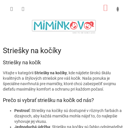
Prejsť
NÁKU
na
obsah
KOŠÍK
Striešky na kočíky
Striešky na kočík
Vitajte v kategórii
Striešky na kočíky
, kde nájdete širokú škálu
kvalitných a štýlových striešok pre váš kočík. Naša ponuka je
špeciálne navrhnutá pre mamičky, ktoré chcú zabezpečiť svojmu
dieťaťu maximálny komfort a ochranu pri každom počasí.
Prečo si vybrať striešku na kočík od nás?
Pestrosť
: Striešky na kočíky sú dostupné v rôznych farbách a
dizajnoch, aby každá mamička mohla nájsť to, čo najlepšie
vyhovuje jej vkusu.
Jednoduchá údržba
: Striešky na kočíky sú ľahko odnímateľné