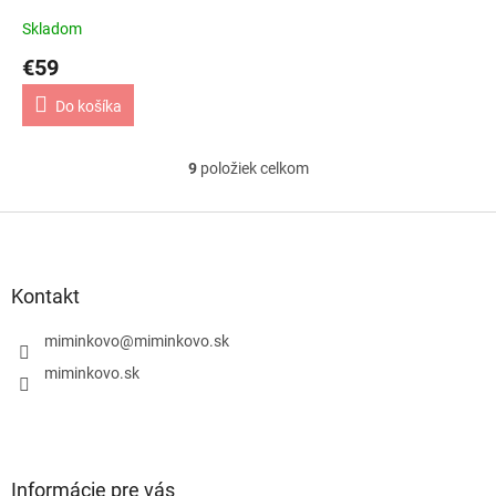
Skladom
€59
Do košíka
9
položiek celkom
O
v
l
Z
á
á
d
p
a
ä
Kontakt
c
t
i
i
miminkovo
@
miminkovo.sk
e
e
p
miminkovo.sk
r
v
k
y
v
Informácie pre vás
ý