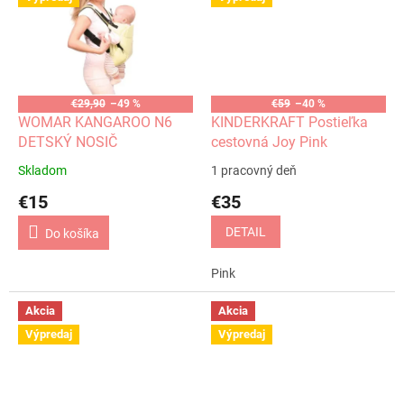
€29,90
–49 %
€59
–40 %
WOMAR KANGAROO N6
KINDERKRAFT Postieľka
DETSKÝ NOSIČ
cestovná Joy Pink
Skladom
1 pracovný deň
€15
€35
DETAIL
Do košíka
Pink
Akcia
Akcia
Výpredaj
Výpredaj