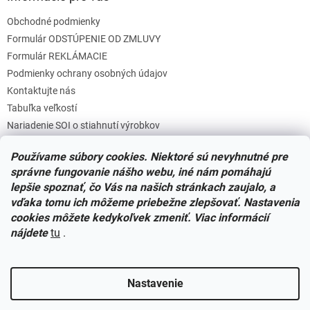
p
Obchodné podmienky
i
s
Formulár ODSTÚPENIE OD ZMLUVY
u
Formulár REKLÁMACIE
Podmienky ochrany osobných údajov
Kontaktujte nás
Tabuľka veľkostí
Nariadenie SOI o stiahnutí výrobkov
Reklamačný poriadok
Používame súbory cookies. Niektoré sú nevyhnutné pre
Zásady súborov COOKIES
správne fungovanie nášho webu, iné nám pomáhajú
lepšie spoznať, čo Vás na našich stránkach zaujalo, a
vďaka tomu ich môžeme priebežne zlepšovať. Nastavenia
Facebook
cookies môžete kedykoľvek zmeniť. Viac informácií
nájdete
tu
.
Nastavenie
Vytvoril Shoptet