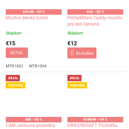
€31,95
–53 %
€24
–50 %
Mushie detský batoh
Petite&Mars Caddy nosidlo
pre deti červená
Skladom
Skladom
€15
€12
DETAIL
Do košíka
MTB1002
MTB1004
Akcia
Akcia
Výpredaj
Výpredaj
€80
–50 %
€138,95
–49 %
CAM cestovná postieľka
KINDERKRAFT Postieľka