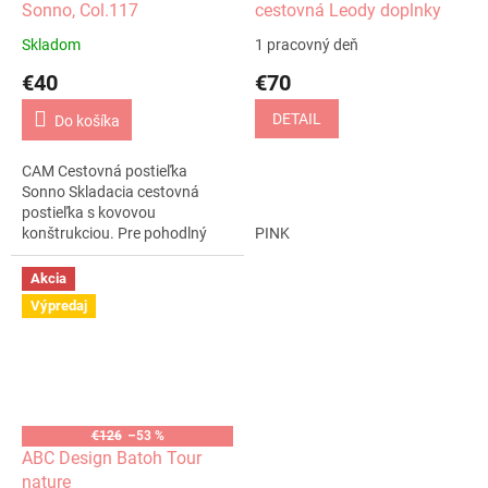
Sonno, Col.117
cestovná Leody doplnky
Skladom
1 pracovný deň
€40
€70
DETAIL
Do košíka
CAM Cestovná postieľka
Sonno Skladacia cestovná
postieľka s kovovou
konštrukciou. Pre pohodlný
PINK
spánok Postieľka je určená
deťom od narodenia do 36
Akcia
mesiacov. Pohodlný spánok...
Výpredaj
€126
–53 %
ABC Design Batoh Tour
nature