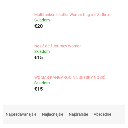
Multifunkčná šatka Womar hug me Zaffiro
Skladom
€20
Nosič detí Journey Womar
Skladom
€15
WOMAR KANGAROO N6 DETSKÝ NOSIČ
Skladom
€15
R
a
Najpredávanejšie
Najlacnejšie
Najdrahšie
Abecedne
d
e