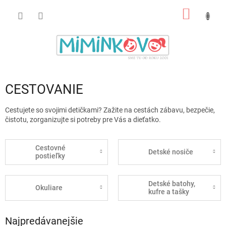
Prejsť
NÁKU
na
obsah
KOŠÍK
CESTOVANIE
Cestujete so svojimi detičkami? Zažite na cestách zábavu, bezpečie,
čistotu, zorganizujte si potreby pre Vás a dieťatko.
Cestovné
Detské nosiče
postieľky
Detské batohy,
Okuliare
kufre a tašky
Najpredávanejšie