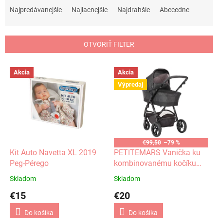
a
Najpredávanejšie
Najlacnejšie
Najdrahšie
Abecedne
d
e
n
OTVORIŤ FILTER
i
e
V
p
Akcia
Akcia
ý
r
Výpredaj
p
o
i
d
s
u
p
k
r
t
o
€99,50
–79 %
o
d
Kit Auto Navetta XL 2019
PETITEMARS Vanička ku
v
u
Peg-Pérego
kombinovanému kočíku
k
Vario - Black Line
Skladom
Skladom
t
€15
€20
o
v
Do košíka
Do košíka