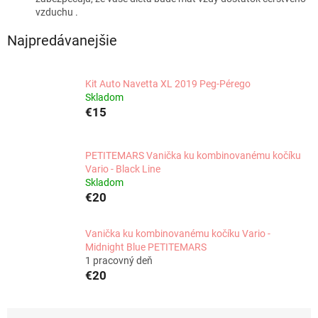
vzduchu .
Najpredávanejšie
Kit Auto Navetta XL 2019 Peg-Pérego
Skladom
€15
PETITEMARS Vanička ku kombinovanému kočíku
Vario - Black Line
Skladom
€20
Vanička ku kombinovanému kočíku Vario -
Midnight Blue PETITEMARS
1 pracovný deň
€20
R