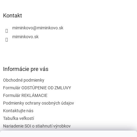
á
á
d
p
a
ä
Kontakt
c
t
i
i
miminkovo
@
miminkovo.sk
e
e
p
miminkovo.sk
r
v
k
y
v
Informácie pre vás
ý
p
Obchodné podmienky
i
s
Formulár ODSTÚPENIE OD ZMLUVY
u
Formulár REKLÁMACIE
Podmienky ochrany osobných údajov
Kontaktujte nás
Tabuľka veľkostí
Nariadenie SOI o stiahnutí výrobkov
Reklamačný poriadok