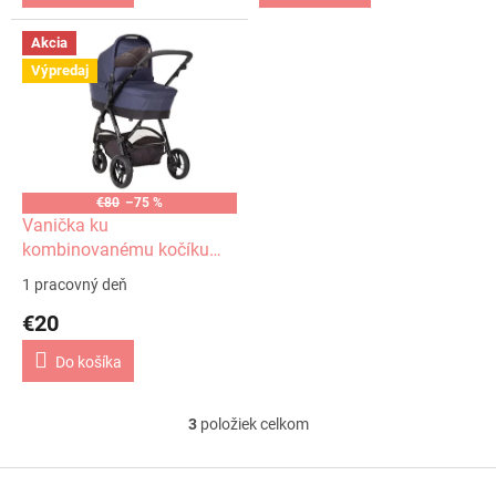
Akcia
Výpredaj
€80
–75 %
Vanička ku
kombinovanému kočíku
Vario - Midnight Blue
1 pracovný deň
PETITEMARS
€20
Do košíka
3
položiek celkom
O
v
l
Z