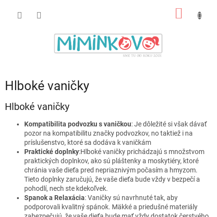
Prejsť
NÁKU
na
obsah
KOŠÍK
Hlboké vaničky
Hlboké vaničky
Kompatibilita podvozku s vaničkou
: Je dôležité si však dávať
pozor na kompatibilitu značky podvozkov, no taktiež i na
príslušenstvo, ktoré sa dodáva k vaničkám
Praktické doplnky
:Hlboké vaničky prichádzajú s množstvom
praktických doplnkov, ako sú pláštenky a moskytiéry, ktoré
chránia vaše dieťa pred nepriaznivým počasím a hmyzom.
Tieto doplnky zaručujú, že vaše dieťa bude vždy v bezpečí a
pohodlí, nech ste kdekoľvek.
Spanok a Relaxácia
: Vaničky sú navrhnuté tak, aby
podporovali kvalitný spánok. Mäkké a priedušné materiály
zabezpečujú, že vaše dieťa bude mať vždy dostatok čerstvého