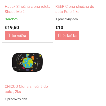
o
o
d
Hauck Slnečná clona roleta
REER Clona slnečná do
v
u
Shade Me 2
auta Pure 2 ks
k
Skladom
1 pracovný deň
t
€19,60
€10
o
v
Do košíka
Do košíka
CHICCO Clona slnečná do
auta , 2ks
1 pracovný deň