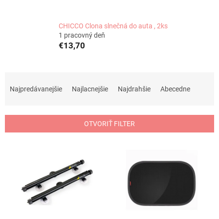
CHICCO Clona slnečná do auta , 2ks
1 pracovný deň
€13,70
R
a
Najpredávanejšie
Najlacnejšie
Najdrahšie
Abecedne
d
e
n
OTVORIŤ FILTER
i
e
V
p
ý
r
p
o
i
d
s
u
p
k
r
t