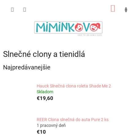
Prejsť
NÁKU
na
obsah
KOŠÍK
Slnečné clony a tienidlá
Najpredávanejšie
Hauck Slnečná clona roleta Shade Me 2
Skladom
€19,60
REER Clona slnečná do auta Pure 2 ks
1 pracovný deň
€10