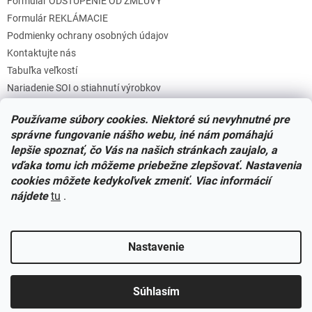
Formulár ODSTÚPENIE OD ZMLUVY
u
Formulár REKLÁMACIE
Podmienky ochrany osobných údajov
Kontaktujte nás
Tabuľka veľkostí
Nariadenie SOI o stiahnutí výrobkov
Reklamačný poriadok
Používame súbory cookies. Niektoré sú nevyhnutné pre
Zásady súborov COOKIES
správne fungovanie nášho webu, iné nám pomáhajú
lepšie spoznať, čo Vás na našich stránkach zaujalo, a
vďaka tomu ich môžeme priebežne zlepšovať. Nastavenia
Facebook
cookies môžete kedykoľvek zmeniť. Viac informácií
nájdete
tu
.
Nastavenie
Vytvoril Shoptet
Súhlasím
Copyright 2026
Miminkovo.sk
. Všetky práva vyhradené.