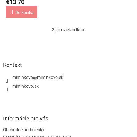
€13,70
Do košíka
3
položiek celkom
O
v
l
Z
á
á
d
p
a
ä
Kontakt
c
t
i
i
miminkovo
@
miminkovo.sk
e
e
p
miminkovo.sk
r
v
k
y
v
Informácie pre vás
ý
p
Obchodné podmienky
i
s