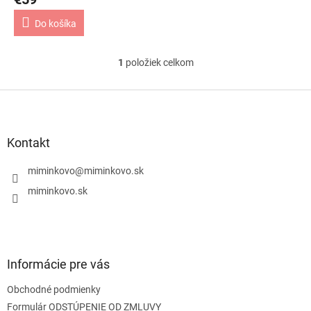
v
Do košíka
1
položiek celkom
O
v
l
Z
á
á
d
p
a
ä
Kontakt
c
t
i
i
miminkovo
@
miminkovo.sk
e
e
p
miminkovo.sk
r
v
k
y
v
Informácie pre vás
ý
p
Obchodné podmienky
i
s
Formulár ODSTÚPENIE OD ZMLUVY