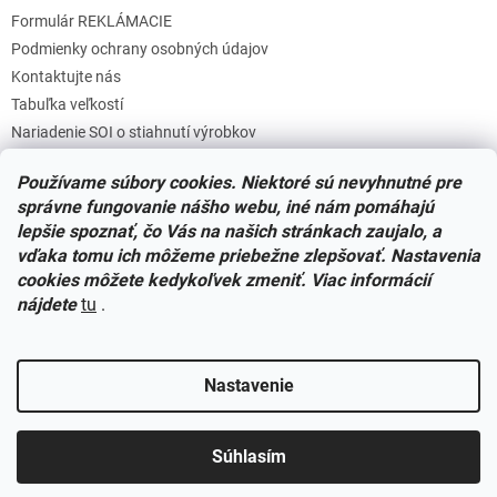
u
Formulár REKLÁMACIE
Podmienky ochrany osobných údajov
Kontaktujte nás
Tabuľka veľkostí
Nariadenie SOI o stiahnutí výrobkov
Reklamačný poriadok
Používame súbory cookies. Niektoré sú nevyhnutné pre
Zásady súborov COOKIES
správne fungovanie nášho webu, iné nám pomáhajú
lepšie spoznať, čo Vás na našich stránkach zaujalo, a
vďaka tomu ich môžeme priebežne zlepšovať. Nastavenia
Facebook
cookies môžete kedykoľvek zmeniť. Viac informácií
nájdete
tu
.
Nastavenie
Vytvoril Shoptet
Súhlasím
Copyright 2026
Miminkovo.sk
. Všetky práva vyhradené.