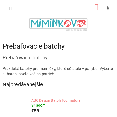
Prejsť
NÁKU
na
obsah
KOŠÍK
Prebaľovacie batohy
Prebaľovacie batohy
Praktické batohy pre mamičky, ktoré sú stále v pohybe. Vyberte
si batoh, podľa vašich potrieb.
Najpredávanejšie
ABC Design Batoh Tour nature
Skladom
€59