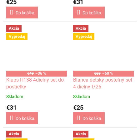
€25
€31
Do košíka
Do košíka
Akcia
Akcia
Výpredaj
Výpredaj
€49
–36 %
€63
–60 %
Klups H138 4dielny set do
Blanca detský posteľný set
postieľky
4 dielny f/26
Skladom
Skladom
€31
€25
Do košíka
Do košíka
Akcia
Akcia