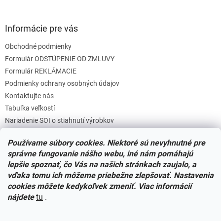
k
y
v
Informácie pre vás
ý
p
Obchodné podmienky
i
s
Formulár ODSTÚPENIE OD ZMLUVY
u
Formulár REKLÁMACIE
Podmienky ochrany osobných údajov
Kontaktujte nás
Tabuľka veľkostí
Nariadenie SOI o stiahnutí výrobkov
Reklamačný poriadok
Používame súbory cookies. Niektoré sú nevyhnutné pre
Zásady súborov COOKIES
správne fungovanie nášho webu, iné nám pomáhajú
lepšie spoznať, čo Vás na našich stránkach zaujalo, a
vďaka tomu ich môžeme priebežne zlepšovať. Nastavenia
Facebook
cookies môžete kedykoľvek zmeniť. Viac informácií
nájdete
tu
.