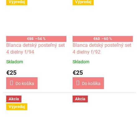
Výpredaj
Výpredaj
€55
–54 %
€63
–60 %
Blanca detský posteľný set
Blanca detský posteľný set
4 dielny f/94
4 dielny f/92
Skladom
Skladom
€25
€25
Do košíka
Do košíka
Akcia
Akcia
Výpredaj