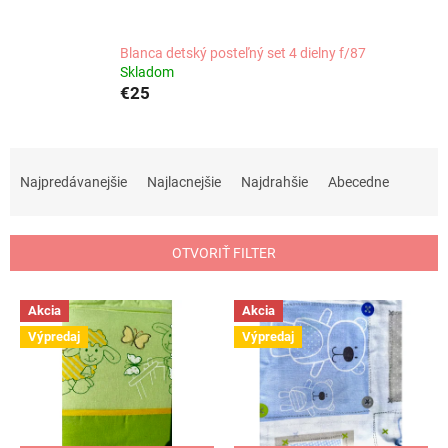
Blanca detský posteľný set 4 dielny f/87
Skladom
€25
R
a
Najpredávanejšie
Najlacnejšie
Najdrahšie
Abecedne
d
e
n
OTVORIŤ FILTER
i
e
V
p
Akcia
Akcia
ý
r
Výpredaj
Výpredaj
p
o
i
d
s
u
p
k
r
t