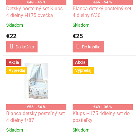
o
€40
–45 %
€55
–54 %
o
d
Detský posteľný set Klups
Blanca detský posteľný set
v
u
4 dielny H175 ovečka
4 dielny f/30
k
Skladom
Skladom
t
€22
€25
o
v
Do košíka
Do košíka
Akcia
Akcia
Výpredaj
Výpredaj
€55
–54 %
€49
–36 %
Blanca detský posteľný set
Klups H175 4dielny set do
4 dielny f/87
postieľky
Skladom
Skladom