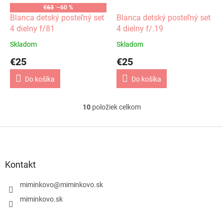
€63
–60 %
Blanca detský posteľný set
Blanca detský posteľný set
4 dielny f/81
4 dielny f/.19
Skladom
Skladom
€25
€25
Do košíka
Do košíka
10
položiek celkom
O
v
l
Z
á
á
d
p
a
ä
Kontakt
c
t
i
i
miminkovo
@
miminkovo.sk
e
e
p
miminkovo.sk
r
v