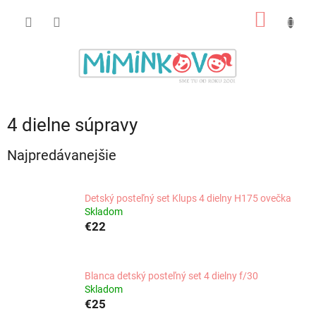
Prejsť
NÁKU
na
obsah
KOŠÍK
4 dielne súpravy
Najpredávanejšie
Detský posteľný set Klups 4 dielny H175 ovečka
Skladom
€22
Blanca detský posteľný set 4 dielny f/30
Skladom
€25