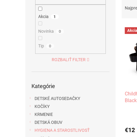
R
a
Najpr
d
Akcia
1
e
V
n
Akci
Novinka
0
ý
i
p
e
Tip
0
i
p
s
r
ROZBALIŤ FILTER
p
o
r
d
o
u
d
Preskočiť
k
Kategórie
kategórie
u
t
Child
k
o
DETSKÉ AUTOSEDAČKY
Black
t
v
KOČÍKY
o
v
KRMENIE
DETSKÁ OBUV
€12
HYGIENA A STAROSTLIVOSŤ