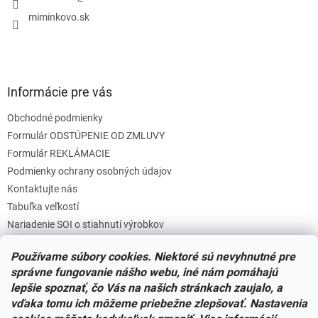
e
p
miminkovo.sk
r
v
k
y
v
Informácie pre vás
ý
p
Obchodné podmienky
i
s
Formulár ODSTÚPENIE OD ZMLUVY
u
Formulár REKLÁMACIE
Podmienky ochrany osobných údajov
Kontaktujte nás
Tabuľka veľkostí
Nariadenie SOI o stiahnutí výrobkov
Reklamačný poriadok
Používame súbory cookies. Niektoré sú nevyhnutné pre
Zásady súborov COOKIES
správne fungovanie nášho webu, iné nám pomáhajú
lepšie spoznať, čo Vás na našich stránkach zaujalo, a
vďaka tomu ich môžeme priebežne zlepšovať. Nastavenia
Facebook