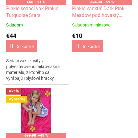
o
€56
–21 %
€24,90
–59 %
o
d
Pinkie sedací vak Pinkie
Pinkie vankúš Dark Pink
v
u
Turquoise Stars
Meadow podlhovastý
k
30x70
Skladom
Skladom miminkovo
t
€44
€10
o
v
Do košíka
Do košíka
Sedací vak je ušitý z
polyesterového mikrovlákna,
materiálu, z ktorého sa
vyrábajú i plyšové hračky.
Vak je dvojitý, vonkajší zdobený
poťah je snímateľný, dá...
Akcia
Výpredaj
€39,90
–49 %