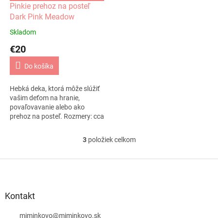
Pinkie prehoz na posteľ
Dark Pink Meadow
Skladom
€20
Do košíka
Hebká deka, ktorá môže slúžiť
vašim deťom na hranie,
povaľovavanie alebo ako
prehoz na posteľ. Rozmery: cca
145 x 210 cm 100% polyester
Je posiata motýlikmi a
3
položiek celkom
O
množstvom mäkkých...
v
l
Z
á
á
d
p
a
ä
Kontakt
c
t
i
i
miminkovo
@
miminkovo.sk
e