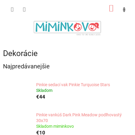
Prejsť
NÁKU
na
obsah
KOŠÍK
Dekorácie
Najpredávanejšie
Pinkie sedací vak Pinkie Turquoise Stars
Skladom
€44
Pinkie vankúš Dark Pink Meadow podlhovastý
30x70
Skladom miminkovo
€10