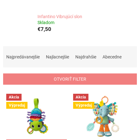
Infantino Vibrujúcí slon
Skladom
€7,50
R
a
Najpredávanejšie
Najlacnejšie
Najdrahšie
Abecedne
d
e
n
OTVORIŤ FILTER
i
e
V
p
Akcia
Akcia
ý
r
Výpredaj
Výpredaj
p
o
i
d
s
u
p
k
r
t