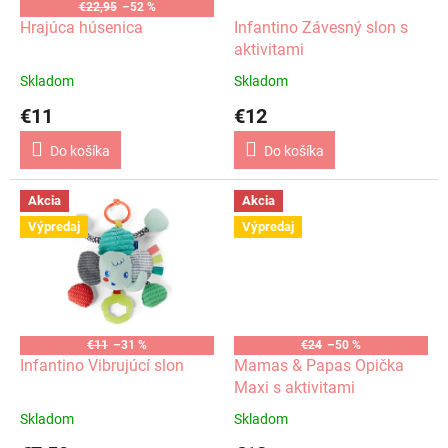
o
€22,95
–52 %
o
d
Hrajúca húsenica
Infantino Závesný slon s
v
u
aktivitami
k
Skladom
Skladom
t
€11
€12
o
v
Do košíka
Do košíka
Akcia
Akcia
Výpredaj
Výpredaj
€11
–31 %
€24
–50 %
Infantino Vibrujúcí slon
Mamas & Papas Opička
Maxi s aktivitami
Skladom
Skladom