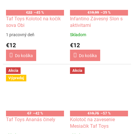
€22
–45 %
€19,99
–39 %
Taf Toys Kolotoč na kočík
Infantino Závesný Slon s
sova Obi
aktivitami
1 pracovný deň
Skladom
€12
€12
Do košíka
Do košíka
Akcia
Akcia
Výpredaj
€7
–42 %
€19,75
–57 %
Taf Toys Ananás činely
Kolotoč na zavesenie
Mesiačik Taf Toys