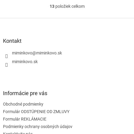
13
položiek celkom
O
v
l
Z
á
á
d
p
a
ä
Kontakt
c
t
i
i
miminkovo
@
miminkovo.sk
e
e
p
miminkovo.sk
r
v
k
y
v
Informácie pre vás
ý
p
Obchodné podmienky
i
s
Formulár ODSTÚPENIE OD ZMLUVY
u
Formulár REKLÁMACIE
Podmienky ochrany osobných údajov