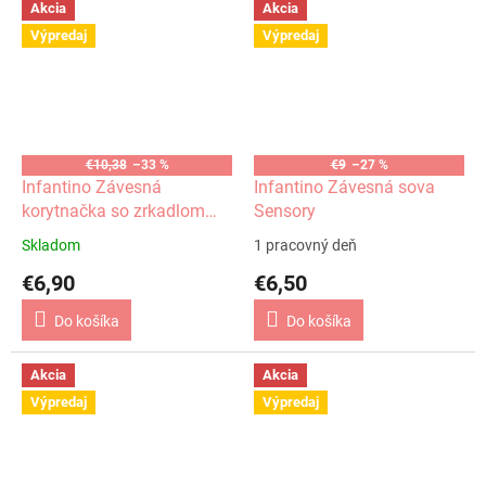
Akcia
Akcia
Výpredaj
Výpredaj
€10,38
–33 %
€9
–27 %
Infantino Závesná
Infantino Závesná sova
korytnačka so zrkadlom
Sensory
ružová
Skladom
1 pracovný deň
€6,90
€6,50
Do košíka
Do košíka
Akcia
Akcia
Výpredaj
Výpredaj