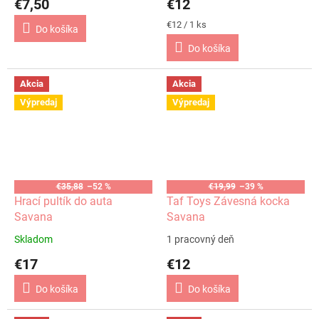
€7,50
€12
Jednotková
€12 / 1 ks
Do košíka
cena:
Do košíka
Akcia
Akcia
Výpredaj
Výpredaj
€35,88
–52 %
€19,99
–39 %
Hrací pultík do auta
Taf Toys Závesná kocka
Savana
Savana
Skladom
1 pracovný deň
€17
€12
Do košíka
Do košíka