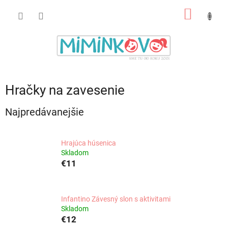
Prejsť
NÁKU
na
obsah
KOŠÍK
Hračky na zavesenie
Najpredávanejšie
Hrajúca húsenica
Skladom
€11
Infantino Závesný slon s aktivitami
Skladom
€12