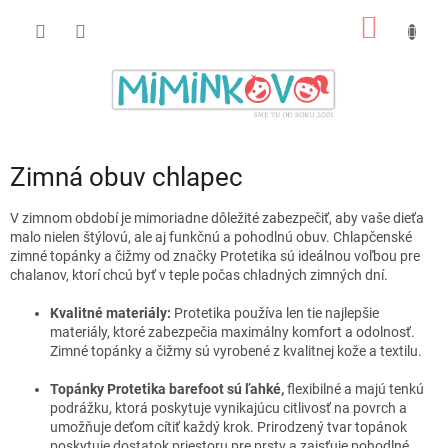
Prejsť
NÁKU
na
obsah
KOŠÍK
Zimná obuv chlapec
V zimnom období je mimoriadne dôležité zabezpečiť, aby vaše dieťa
malo nielen štýlovú, ale aj funkčnú a pohodlnú obuv. Chlapčenské
zimné topánky a čižmy od značky Protetika sú ideálnou voľbou pre
chalanov, ktorí chcú byť v teple počas chladných zimných dní.
Kvalitné materiály:
Protetika používa len tie najlepšie
materiály, ktoré zabezpečia maximálny komfort a odolnosť.
Zimné topánky a čižmy sú vyrobené z kvalitnej kože a textilu.
Topánky Protetika barefoot sú ľahké,
flexibilné a majú tenkú
podrážku, ktorá poskytuje vynikajúcu citlivosť na povrch a
umožňuje deťom cítiť každý krok. Prirodzený tvar topánok
poskytuje dostatok priestoru pre prsty a zaisťuje pohodlné