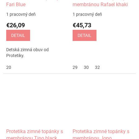
Fari Blue
membránou Rafael khaki
1 pracovný deň
1 pracovný deň
€26,09
€45,73
DETAIL
DETAIL
Detská zimná obuv od
Protetiky.
20
29
30
32
Protetika zimné topánky s
Protetika zimné topánky s
membránou Tino black
membránou Jopo