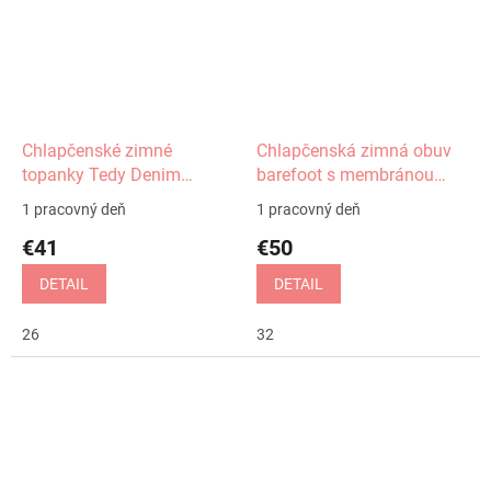
Chlapčenské zimné
Chlapčenská zimná obuv
topanky Tedy Denim
barefoot s membránou
Protetika
Gero navy Protetika
1 pracovný deň
1 pracovný deň
€41
€50
DETAIL
DETAIL
26
32