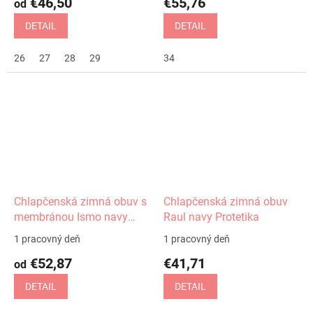
€46,50
€55,76
od
DETAIL
DETAIL
26
27
28
29
34
Chlapčenská zimná obuv s
Chlapčenská zimná obuv
membránou Ismo navy
Raul navy Protetika
Protetika
1 pracovný deň
1 pracovný deň
€52,87
€41,71
od
DETAIL
DETAIL