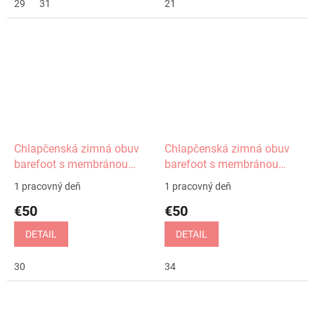
29
31
21
Chlapčenská zimná obuv
Chlapčenská zimná obuv
barefoot s membránou
barefoot s membránou
Gero khaki Protetika
Gero green Protetika
1 pracovný deň
1 pracovný deň
€50
€50
DETAIL
DETAIL
30
34