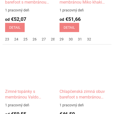
barefoot s membránou
membránou Miko khaki
Daryk denim Protetika
Protetika
1 pracovný deň
1 pracovný deň
€52,07
€51,66
od
od
DETAIL
DETAIL
23
24
25
26
27
28
29
29
30
32
31
32
Zimné topánky s
Chlapčenská zimná obuv
membránou Valdo
barefoot s membránou
Protetika
Daryk navy Protetika
1 pracovný deň
1 pracovný deň