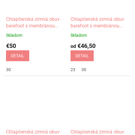
Chlapčenská zimná obuv
Chlapčenská zimná obuv
barefoot s membránou
barefoot s membránou
Daryk navy Protetika
Daryk Khaki Protetika
Skladom
Skladom
€50
€46,50
od
DETAIL
DETAIL
30
23
30
Chlapčenská zimná obuv
Chlapčenská zimná obuv