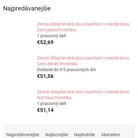
Najpredávanejšie
Zimná chlapčenská obuv barefoot s membránou
Gero jeans Protetika
1 pracovný deň
€52,69
Zimná chlapčenská obuv barefoot s membránou
Gero denim Protetika
Dodanie do 3-5 pracovných dní
€51,56
Zimná chlapčenská obuv barefoot s membránou
Nut blue Protetika
1 pracovný deň
€51,14
R
a
Najpredávanejšie
Najlacnejšie
Najdrahšie
Abecedne