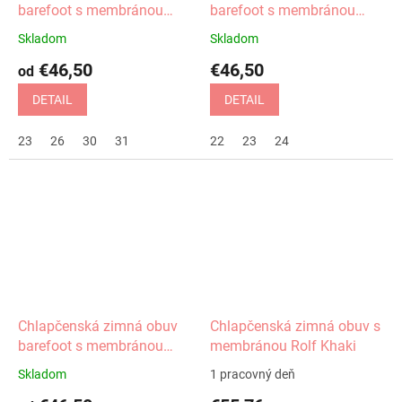
barefoot s membránou
barefoot s membránou
Gero khaki Protetika
Gero navy Protetika
Skladom
Skladom
€46,50
€46,50
od
DETAIL
DETAIL
23
26
30
31
22
23
24
Chlapčenská zimná obuv
Chlapčenská zimná obuv s
barefoot s membránou
membránou Rolf Khaki
Gero green Protetika
Skladom
1 pracovný deň