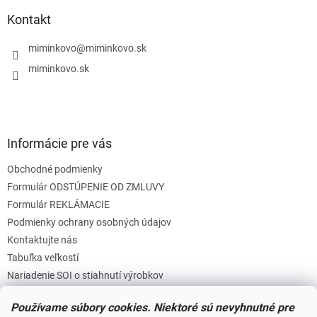
p
i
e
ä
e
Kontakt
p
t
r
i
miminkovo
@
miminkovo.sk
v
e
k
miminkovo.sk
y
v
ý
p
i
Informácie pre vás
s
u
Obchodné podmienky
Formulár ODSTÚPENIE OD ZMLUVY
Formulár REKLÁMACIE
Podmienky ochrany osobných údajov
Kontaktujte nás
Tabuľka veľkostí
Nariadenie SOI o stiahnutí výrobkov
Reklamačný poriadok
Používame súbory cookies. Niektoré sú nevyhnutné pre
Zásady súborov COOKIES