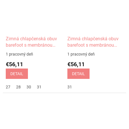
Zimná chlapčenská obuv
Zimná chlapčenská obuv
barefoot s membránou
barefoot s membránou
Gero denim Protetika
Gero black Protetika
1 pracovný deň
1 pracovný deň
€56,11
€56,11
DETAIL
DETAIL
27
28
30
31
31