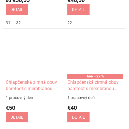
€50,55
€46,50
od
DETAIL
DETAIL
31
32
22
€55
–27 %
Chlapčenská zimná obuv
Chlapčenská zimná obuv
barefoot s membránou
barefoot s membránou
Daryk Khaki Protetika
Daryk Black Protetika
1 pracovný deň
1 pracovný deň
€50
€40
DETAIL
DETAIL