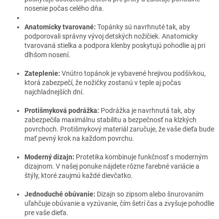
nosenie počas celého dňa.
Anatomicky tvarované:
Topánky sú navrhnuté tak, aby
podporovali správny vývoj detských nožičiek. Anatomicky
tvarovaná stielka a podpora klenby poskytujú pohodlie aj pri
dlhšom nosení.
Zateplenie:
Vnútro topánok je vybavené hrejivou podšívkou,
ktorá zabezpečí, že nožičky zostanú v teple aj počas
najchladnejších dní.
Protišmyková podrážka:
Podrážka je navrhnutá tak, aby
zabezpečila maximálnu stabilitu a bezpečnosť na klzkých
povrchoch. Protišmykový materiál zaručuje, že vaše dieťa bude
mať pevný krok na každom povrchu.
Moderný dizajn:
Protetika kombinuje funkčnosť s moderným
dizajnom. V našej ponuke nájdete rôzne farebné variácie a
štýly, ktoré zaujmú každé dievčatko.
Jednoduché obúvanie:
Dizajn so zipsom alebo šnurovaním
uľahčuje obúvanie a vyzúvanie, čím šetrí čas a zvyšuje pohodlie
pre vaše dieťa.