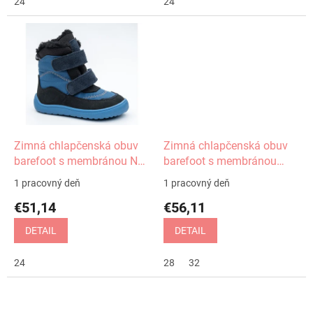
24
24
Zimná chlapčenská obuv
Zimná chlapčenská obuv
barefoot s membránou Nut
barefoot s membránou
blue Protetika
Gero jeans Protetika
1 pracovný deň
1 pracovný deň
€51,14
€56,11
DETAIL
DETAIL
24
28
32