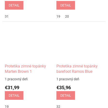
DETAIL
DETAIL
31
19
20
Protetika zimné topánky
Protetika zimné topánky
Marten Brown 1
barefoot Ramos Blue
1 pracovný deň
1 pracovný deň
€31,99
€35,96
DETAIL
DETAIL
19
32