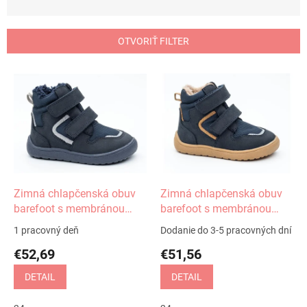
d
e
n
OTVORIŤ FILTER
i
e
V
p
ý
r
p
o
i
d
s
u
p
k
r
t
o
o
d
Zimná chlapčenská obuv
Zimná chlapčenská obuv
v
u
barefoot s membránou
barefoot s membránou
k
Gero jeans Protetika
Gero denim Protetika
1 pracovný deň
Dodanie do 3-5 pracovných dní
t
€52,69
€51,56
o
v
DETAIL
DETAIL