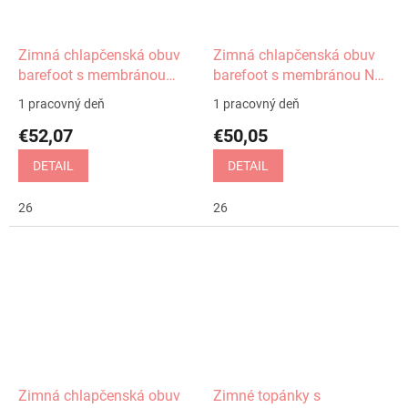
Zimná chlapčenská obuv
Zimná chlapčenská obuv
barefoot s membránou
barefoot s membránou Nut
Daryk nero Protetika
blue Protetika
1 pracovný deň
1 pracovný deň
€52,07
€50,05
DETAIL
DETAIL
26
26
Zimná chlapčenská obuv
Zimné topánky s