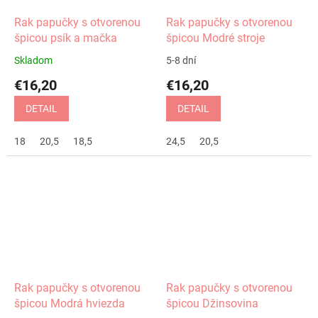
Rak papučky s otvorenou
Rak papučky s otvorenou
špicou psík a mačka
špicou Modré stroje
Skladom
5-8 dní
€16,20
€16,20
DETAIL
DETAIL
18
20,5
18,5
24,5
20,5
Rak papučky s otvorenou
Rak papučky s otvorenou
špicou Modrá hviezda
špicou Džinsovina