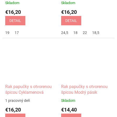
Skladom
Skladom
€16,20
€16,20
DETAIL
DETAIL
19
17
24,5
18
22
18,5
Rak papučky s otvorenou
Rak papučky s otvorenou
špicou Cyklamenová
špicou Modrý pásik
1 pracovný deň
Skladom
€16,20
€14,40