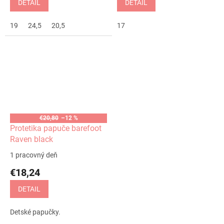
DETAIL
DETAIL
19
24,5
20,5
17
€20,80
–12 %
Protetika papuče barefoot
Raven black
1 pracovný deň
€18,24
DETAIL
Detské papučky.