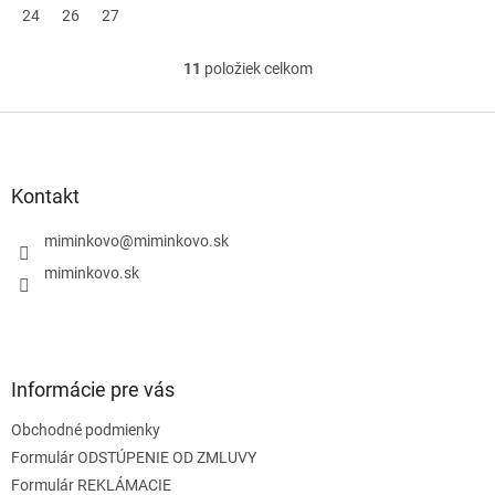
24
26
27
11
položiek celkom
O
v
l
Z
á
á
d
p
a
ä
Kontakt
c
t
i
i
miminkovo
@
miminkovo.sk
e
e
p
miminkovo.sk
r
v
k
y
v
Informácie pre vás
ý
p
Obchodné podmienky
i
s
Formulár ODSTÚPENIE OD ZMLUVY
u
Formulár REKLÁMACIE