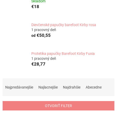
Skladom
€18
Dievčenské papučky barefoot Kirby rosa
1 pracovný deň
€50,55
od
Protetika papučky Barefoot Kirby Fuxia
1 pracovný deň
€28,77
R
a
Najpredávanejšie
Najlacnejšie
Najdrahšie
Abecedne
d
e
n
OTVORIŤ FILTER
i
e