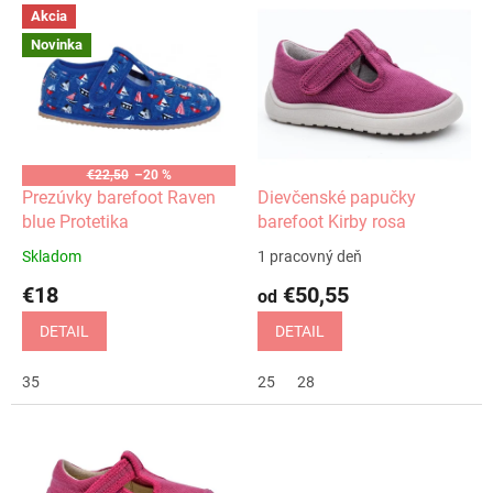
V
p
Akcia
ý
r
Novinka
p
o
i
d
s
u
p
k
r
t
o
€22,50
–20 %
o
d
Prezúvky barefoot Raven
Dievčenské papučky
v
u
blue Protetika
barefoot Kirby rosa
k
Skladom
1 pracovný deň
t
€18
€50,55
o
od
v
DETAIL
DETAIL
35
25
28