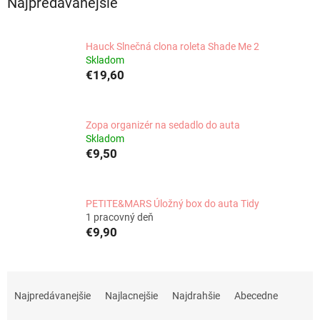
Najpredávanejšie
Hauck Slnečná clona roleta Shade Me 2
Skladom
€19,60
Zopa organizér na sedadlo do auta
Skladom
€9,50
PETITE&MARS Úložný box do auta Tidy
1 pracovný deň
€9,90
R
a
Najpredávanejšie
Najlacnejšie
Najdrahšie
Abecedne
d