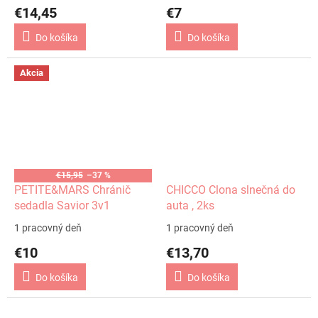
€14,45
€7
Do košíka
Do košíka
Akcia
€15,95
–37 %
PETITE&MARS Chránič
CHICCO Clona slnečná do
sedadla Savior 3v1
auta , 2ks
1 pracovný deň
1 pracovný deň
€10
€13,70
Do košíka
Do košíka