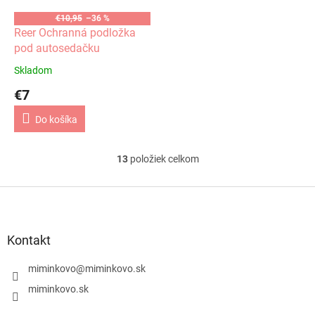
€10,95
–36 %
Reer Ochranná podložka
pod autosedačku
Skladom
€7
Do košíka
13
položiek celkom
O
v
l
Z
á
á
d
p
a
ä
Kontakt
c
t
i
i
miminkovo
@
miminkovo.sk
e
e
p
miminkovo.sk
r
v