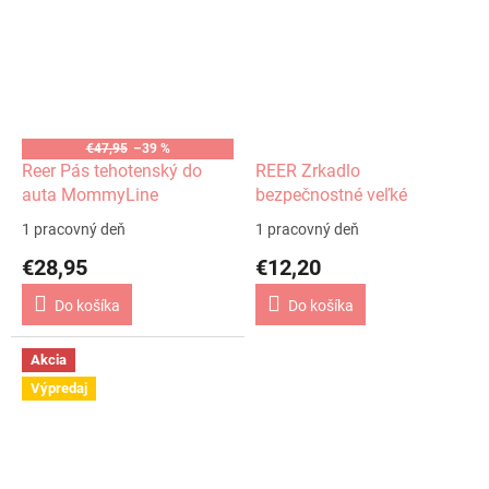
€47,95
–39 %
Reer Pás tehotenský do
REER Zrkadlo
auta MommyLine
bezpečnostné veľké
1 pracovný deň
1 pracovný deň
€28,95
€12,20
Do košíka
Do košíka
Akcia
Výpredaj