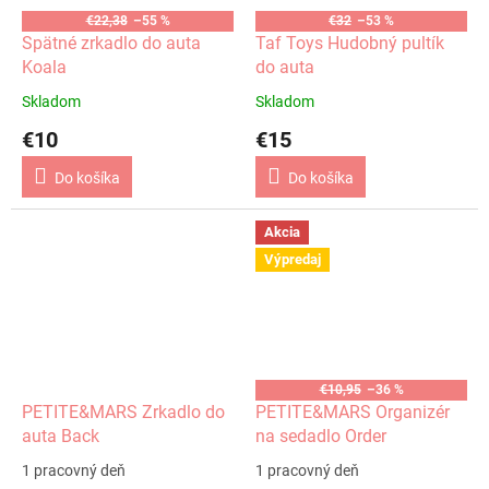
€22,38
–55 %
€32
–53 %
Spätné zrkadlo do auta
Taf Toys Hudobný pultík
Koala
do auta
Skladom
Skladom
€10
€15
Do košíka
Do košíka
Akcia
Výpredaj
€10,95
–36 %
PETITE&MARS Zrkadlo do
PETITE&MARS Organizér
auta Back
na sedadlo Order
1 pracovný deň
1 pracovný deň