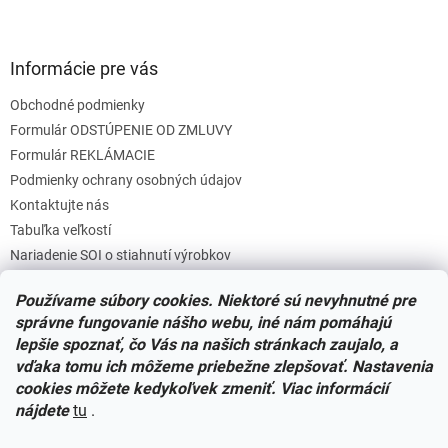
k
y
v
Informácie pre vás
ý
p
Obchodné podmienky
i
s
Formulár ODSTÚPENIE OD ZMLUVY
u
Formulár REKLÁMACIE
Podmienky ochrany osobných údajov
Kontaktujte nás
Tabuľka veľkostí
Nariadenie SOI o stiahnutí výrobkov
Reklamačný poriadok
Používame súbory cookies. Niektoré sú nevyhnutné pre
Zásady súborov COOKIES
správne fungovanie nášho webu, iné nám pomáhajú
lepšie spoznať, čo Vás na našich stránkach zaujalo, a
vďaka tomu ich môžeme priebežne zlepšovať. Nastavenia
Facebook
cookies môžete kedykoľvek zmeniť. Viac informácií
nájdete
tu
.