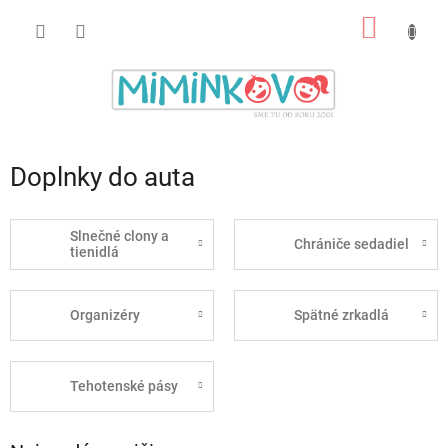
Prejsť
NÁKU
na
obsah
KOŠÍK
Doplnky do auta
Slnečné clony a
Chrániče sedadiel
tienidlá
Organizéry
Spätné zrkadlá
Tehotenské pásy