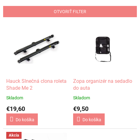
e
n
OTVORIŤ FILTER
i
e
V
p
ý
r
p
o
i
d
s
u
p
k
r
t
o
o
d
Hauck Slnečná clona roleta
Zopa organizér na sedadlo
v
u
Shade Me 2
do auta
k
Skladom
Skladom
t
€19,60
€9,50
o
v
Do košíka
Do košíka
Akcia