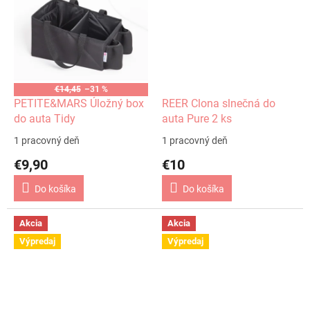
€14,45
–31 %
PETITE&MARS Úložný box
REER Clona slnečná do
do auta Tidy
auta Pure 2 ks
1 pracovný deň
1 pracovný deň
€9,90
€10
Do košíka
Do košíka
Akcia
Akcia
Výpredaj
Výpredaj