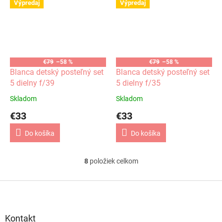
Výpredaj
Výpredaj
€79
–58 %
€79
–58 %
Blanca detský posteľný set
Blanca detský posteľný set
5 dielny f/39
5 dielny f/35
Skladom
Skladom
€33
€33
Do košíka
Do košíka
8
položiek celkom
O
v
l
Z
á
á
d
p
a
ä
Kontakt
c