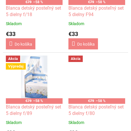
o
€79
–58 %
€79
–58 %
o
d
Blanca detský posteľný set
Blanca detský posteľný set
v
u
5 dielny f/18
5 dielny F94
k
Skladom
Skladom
t
€33
€33
o
v
Do košíka
Do košíka
Akcia
Akcia
Výpredaj
€79
–58 %
€79
–58 %
Blanca detský posteľný set
Blanca detský posteľný set
5 dielny f/89
5 dielny f/80
Skladom
Skladom