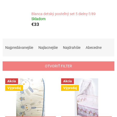
Blanca detský posteľný set 5 dielny f/89
Skladom
€33
R
a
Najpredávanejšie
Najlacnejšie
Najdrahšie
Abecedne
d
e
n
OTVORIŤ FILTER
i
e
V
p
Akcia
Akcia
ý
r
Výpredaj
Výpredaj
p
o
i
d
s
u
p
k
r
t