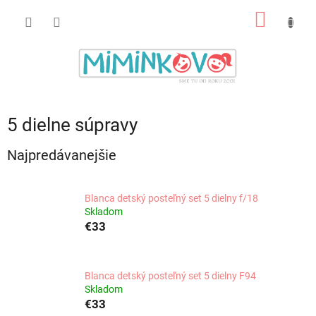
Prejsť
NÁKU
na
obsah
KOŠÍK
5 dielne súpravy
Najpredávanejšie
Blanca detský posteľný set 5 dielny f/18
Skladom
€33
Blanca detský posteľný set 5 dielny F94
Skladom
€33