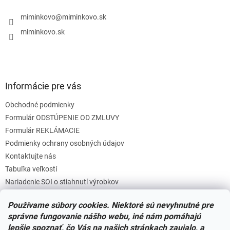
t
i
i
miminkovo
@
miminkovo.sk
e
e
p
miminkovo.sk
r
v
k
y
v
Informácie pre vás
ý
p
Obchodné podmienky
i
s
Formulár ODSTÚPENIE OD ZMLUVY
u
Formulár REKLÁMACIE
Podmienky ochrany osobných údajov
Kontaktujte nás
Tabuľka veľkostí
Nariadenie SOI o stiahnutí výrobkov
Reklamačný poriadok
Používame súbory cookies. Niektoré sú nevyhnutné pre
Zásady súborov COOKIES
správne fungovanie nášho webu, iné nám pomáhajú
lepšie spoznať, čo Vás na našich stránkach zaujalo, a