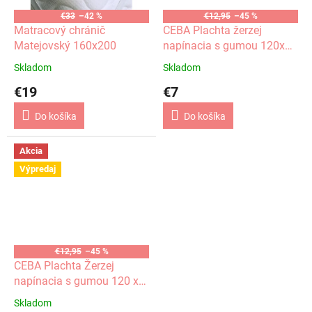
€33
–42 %
€12,95
–45 %
Matracový chránič
CEBA Plachta žerzej
Matejovský 160x200
napínacia s gumou 120x60
Modrá
Skladom
Skladom
€19
€7
Do košíka
Do košíka
Akcia
Výpredaj
€12,95
–45 %
CEBA Plachta Žerzej
napínacia s gumou 120 x
60 cm biela
Skladom