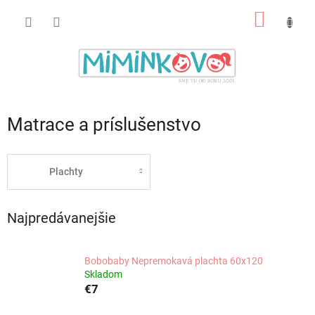
Prejsť
NÁKU
na
obsah
KOŠÍK
Matrace a príslušenstvo
Plachty
Najpredávanejšie
Bobobaby Nepremokavá plachta 60x120
Skladom
€7