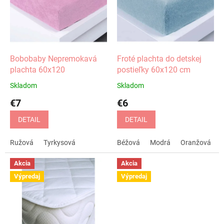
i
d
s
u
p
k
r
t
o
o
d
Bobobaby Nepremokavá
Froté plachta do detskej
v
u
plachta 60x120
postieľky 60x120 cm
k
Skladom
Skladom
t
€7
€6
o
v
DETAIL
DETAIL
Ružová
Tyrkysová
Béžová
Modrá
Oranžová
Akcia
Akcia
Výpredaj
Výpredaj