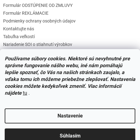
s
Formulár ODSTÚPENIE OD ZMLUVY
u
Formulár REKLÁMACIE
Podmienky ochrany osobných údajov
Kontaktujte nás
Tabuľka veľkostí
Nariadenie SOI o stiahnutí výrobkov
Reklamačný poriadok
Používame súbory cookies. Niektoré sú nevyhnutné pre
Zásady súborov COOKIES
správne fungovanie nášho webu, iné nám pomáhajú
lepšie spoznať, čo Vás na našich stránkach zaujalo, a
vďaka tomu ich môžeme priebežne zlepšovať. Nastavenia
Facebook
cookies môžete kedykoľvek zmeniť. Viac informácií
nájdete
tu
.
Nastavenie
Vytvoril Shoptet
Súhlasím
Copyright 2026
Miminkovo.sk
. Všetky práva vyhradené.