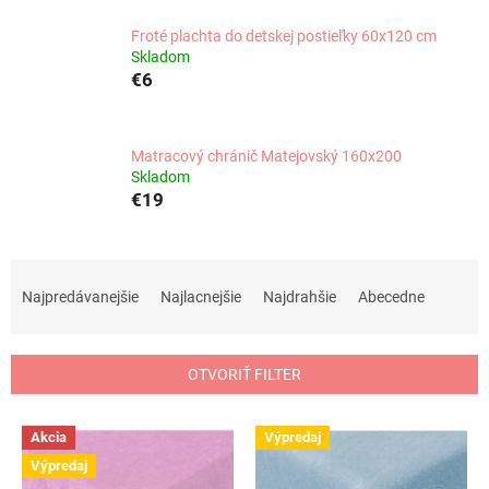
Froté plachta do detskej postieľky 60x120 cm
Skladom
€6
Matracový chránič Matejovský 160x200
Skladom
€19
R
a
Najpredávanejšie
Najlacnejšie
Najdrahšie
Abecedne
d
e
n
OTVORIŤ FILTER
i
e
V
p
Akcia
Výpredaj
ý
r
Výpredaj
p
o