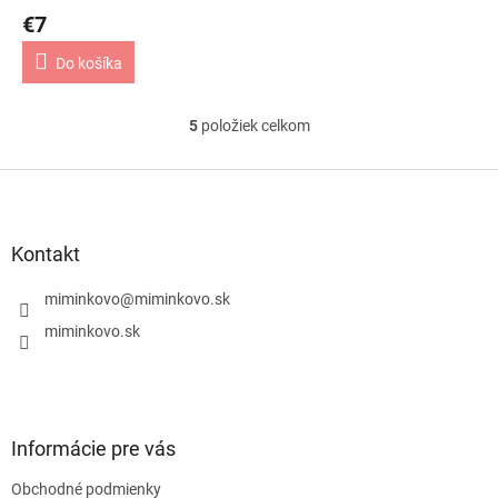
€7
Do košíka
5
položiek celkom
O
v
l
Z
á
á
d
p
a
ä
Kontakt
c
t
i
i
miminkovo
@
miminkovo.sk
e
e
p
miminkovo.sk
r
v
k
y
v
Informácie pre vás
ý
p
Obchodné podmienky
i