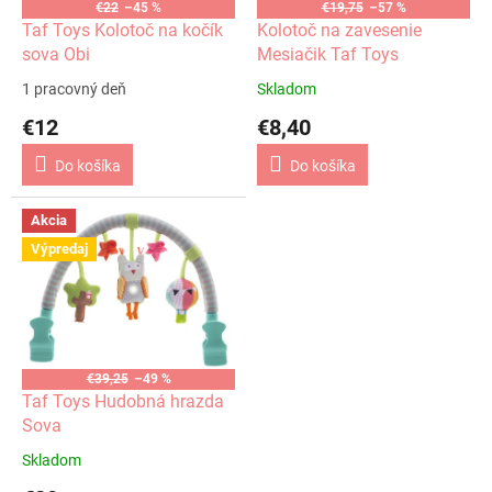
o
€22
–45 %
€19,75
–57 %
o
d
Taf Toys Kolotoč na kočík
Kolotoč na zavesenie
v
u
sova Obi
Mesiačik Taf Toys
k
1 pracovný deň
Skladom
t
€12
€8,40
o
v
Do košíka
Do košíka
Akcia
Výpredaj
€39,25
–49 %
Taf Toys Hudobná hrazda
Sova
Skladom