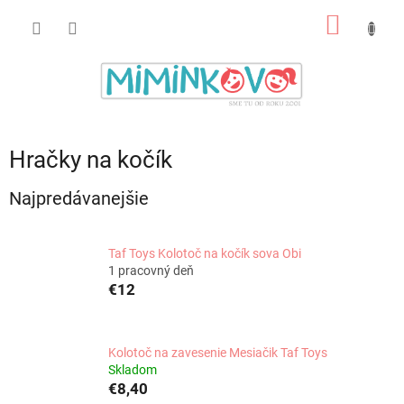
Prejsť
NÁKU
na
obsah
KOŠÍK
Hračky na kočík
Najpredávanejšie
Taf Toys Kolotoč na kočík sova Obi
1 pracovný deň
€12
Kolotoč na zavesenie Mesiačik Taf Toys
Skladom
€8,40