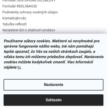
Formulár ODSTÚPENIE OD ZMLUVY
u
Formulár REKLÁMACIE
Podmienky ochrany osobných údajov
Kontaktujte nás
Tabuľka veľkostí
Nariadenie SOI o stiahnutí výrobkov
Reklamačný poriadok
Používame súbory cookies. Niektoré sú nevyhnutné pre
Zásady súborov COOKIES
správne fungovanie nášho webu, iné nám pomáhajú
lepšie spoznať, čo Vás na našich stránkach zaujalo, a
vďaka tomu ich môžeme priebežne zlepšovať. Nastavenia
Facebook
cookies môžete kedykoľvek zmeniť. Viac informácií
nájdete
tu
.
Nastavenie
Vytvoril Shoptet
Súhlasím
Copyright 2026
Miminkovo.sk
. Všetky práva vyhradené.