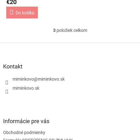
€20
Do košíka
3
položiek celkom
O
v
l
Z
á
á
d
p
a
ä
Kontakt
c
t
i
i
miminkovo
@
miminkovo.sk
e
e
p
miminkovo.sk
r
v
k
y
v
Informácie pre vás
ý
p
Obchodné podmienky
i
s