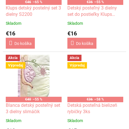
o
€46
–65 %
€36
–55 %
o
d
Klups detský postelný set 3
Detský posteľný 3 dielny
v
u
dielny S2200
set do postieľky Klups
k
H117
Skladom
Skladom
t
€16
€16
o
v
Do košíka
Do košíka
Akcia
Akcia
Výpredaj
Výpredaj
€40
–55 %
€36
–58 %
Blanca detský posteľný set
Detská posteľná bielizeň
3 dielny slimáčik
rybičky 3ks
Skladom
Skladom