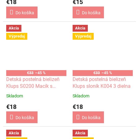
€18
€15
Do košíka
Do košíka
Akcia
Akcia
Výpredaj
Výpredaj
€33
–45 %
€33
–45 %
Detská postelná bielizeň
Detská postelná bielizeň
Klups S0200 Macík s
Klups sloník K004 3 dielna
hviezdami 3 dielna
Skladom
Skladom
€18
€18
Do košíka
Do košíka
Akcia
Akcia