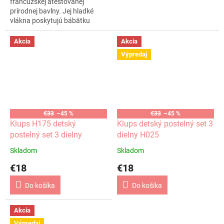
francúzskej atestovanej
prírodnej bavlny. Jej hladké
vlákna poskytujú bábätku
pohodlný spánok, kvalitné
zipsy zabezpečujú bezpečnosť
Akcia
Akcia
výrobkov....
Výpredaj
€33
–45 %
€33
–45 %
Klups H175 detský
Klups detský postelný set 3
postelný set 3 dielny
dielny H025
Skladom
Skladom
€18
€18
Do košíka
Do košíka
Akcia
Výpredaj