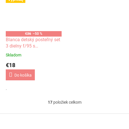
€36
–50 %
Blanca detský posteľný set
3 dielny f/95 s
baldachýnom
Skladom
€18
Do košíka
.
17
položiek celkom
O
v
l
Z
á
á
d
p