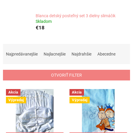
Blanca detský posteľný set 3 dielny slimáčik
Skladom
€18
R
a
Najpredávanejšie
Najlacnejšie
Najdrahšie
Abecedne
d
e
n
OTVORIŤ FILTER
i
e
V
p
Akcia
Akcia
ý
r
Výpredaj
Výpredaj
p
o
i
d
s
u
p
k
r
t