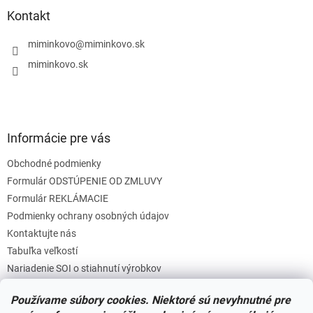
a
ä
Kontakt
c
t
i
i
miminkovo
@
miminkovo.sk
e
e
p
miminkovo.sk
r
v
k
y
v
Informácie pre vás
ý
p
Obchodné podmienky
i
s
Formulár ODSTÚPENIE OD ZMLUVY
u
Formulár REKLÁMACIE
Podmienky ochrany osobných údajov
Kontaktujte nás
Tabuľka veľkostí
Nariadenie SOI o stiahnutí výrobkov
Reklamačný poriadok
Používame súbory cookies. Niektoré sú nevyhnutné pre
Zásady súborov COOKIES