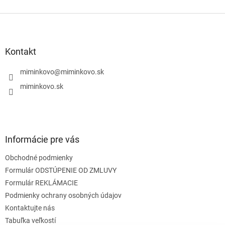
v
l
Z
á
á
d
p
a
ä
Kontakt
c
t
i
i
miminkovo
@
miminkovo.sk
e
e
p
miminkovo.sk
r
v
k
y
v
Informácie pre vás
ý
p
Obchodné podmienky
i
s
Formulár ODSTÚPENIE OD ZMLUVY
u
Formulár REKLÁMACIE
Podmienky ochrany osobných údajov
Kontaktujte nás
Tabuľka veľkostí