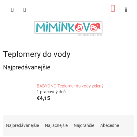
Prejsť
NÁKU
na
obsah
KOŠÍK
Teplomery do vody
Najpredávanejšie
BABYONO Teplomer do vody zelený
1 pracovný deň
€4,15
R
a
Najpredávanejšie
Najlacnejšie
Najdrahšie
Abecedne
d