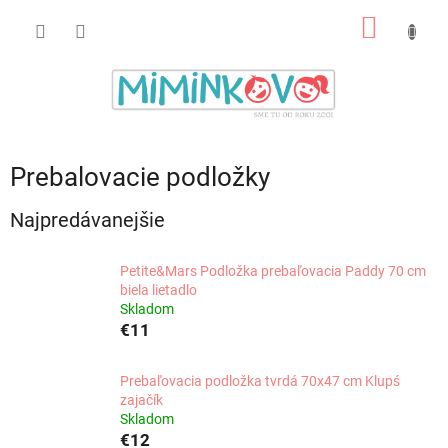
Prejsť
NÁKU
na
obsah
KOŠÍK
Prebalovacie podložky
Najpredávanejšie
Petite&Mars Podložka prebaľovacia Paddy 70 cm
biela lietadlo
Skladom
€11
Prebaľovacia podložka tvrdá 70x47 cm Klupś
zajačík
Skladom
€12