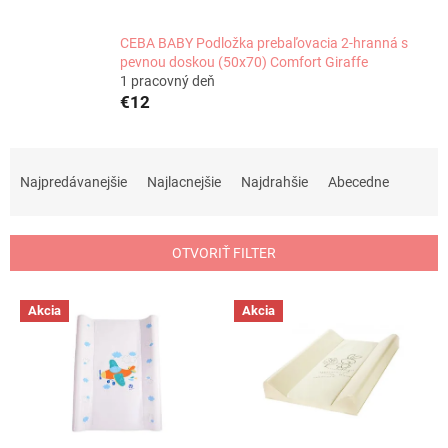
CEBA BABY Podložka prebaľovacia 2-hranná s
pevnou doskou (50x70) Comfort Giraffe
1 pracovný deň
€12
R
a
Najpredávanejšie
Najlacnejšie
Najdrahšie
Abecedne
d
e
n
OTVORIŤ FILTER
i
e
V
p
Akcia
Akcia
ý
r
p
o
i
d
s
u
p
k
r
t