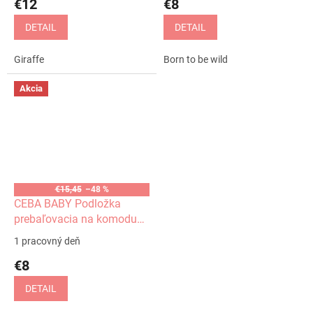
€12
€8
DETAIL
DETAIL
Giraffe
Born to be wild
Akcia
€15,45
–48 %
CEBA BABY Podložka
prebaľovacia na komodu
(50x70) Flora&Fauna
1 pracovný deň
Vážka
€8
DETAIL