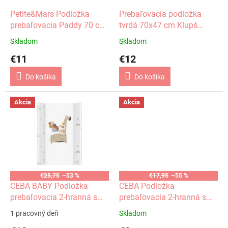
o
o
d
Petite&Mars Podložka
Prebaľovacia podložka
v
u
prebaľovacia Paddy 70 cm
tvrdá 70x47 cm Klupś
k
biela lietadlo
zajačík
Skladom
Skladom
t
€11
€12
o
v
Do košíka
Do košíka
Akcia
Akcia
€25,75
–53 %
€17,95
–55 %
CEBA BABY Podložka
CEBA Podložka
prebaľovacia 2-hranná s
prebaľovacia 2-hranná s
pevnou doskou (50x70)
pevnou doskou (50x70)
1 pracovný deň
Skladom
Comfort Giraffe
Comfort Candy Andy Dino