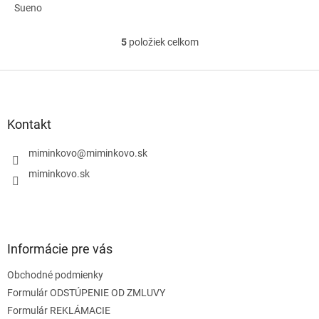
Sueno
5
položiek celkom
O
v
l
Z
á
á
d
p
a
ä
Kontakt
c
t
i
i
miminkovo
@
miminkovo.sk
e
e
p
miminkovo.sk
r
v
k
y
v
Informácie pre vás
ý
p
Obchodné podmienky
i
s
Formulár ODSTÚPENIE OD ZMLUVY
u
Formulár REKLÁMACIE