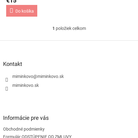
€15
o
v
Do košíka
1
položiek celkom
O
v
l
Z
á
á
d
p
a
ä
Kontakt
c
t
i
i
miminkovo
@
miminkovo.sk
e
e
p
miminkovo.sk
r
v
k
y
v
Informácie pre vás
ý
p
Obchodné podmienky
i
s
Formulár ODSTÚPENIE OD ZMLUVY