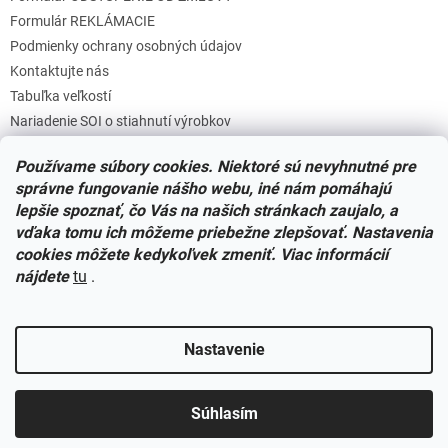
u
Formulár REKLÁMACIE
Podmienky ochrany osobných údajov
Kontaktujte nás
Tabuľka veľkostí
Nariadenie SOI o stiahnutí výrobkov
Reklamačný poriadok
Používame súbory cookies. Niektoré sú nevyhnutné pre
Zásady súborov COOKIES
správne fungovanie nášho webu, iné nám pomáhajú
lepšie spoznať, čo Vás na našich stránkach zaujalo, a
vďaka tomu ich môžeme priebežne zlepšovať. Nastavenia
Facebook
cookies môžete kedykoľvek zmeniť. Viac informácií
nájdete
tu
.
Nastavenie
Vytvoril Shoptet
Súhlasím
Copyright 2026
Miminkovo.sk
. Všetky práva vyhradené.