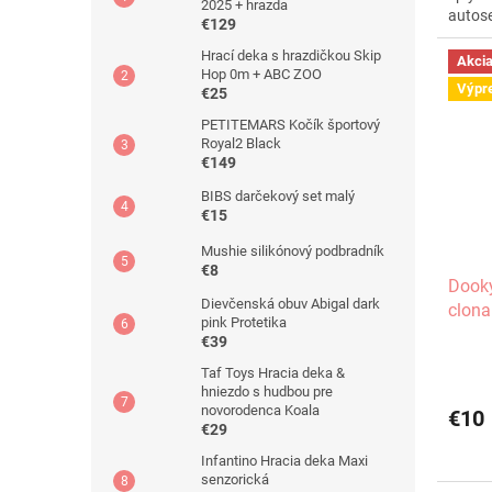
2025 + hrazda
autose
€129
Výškov
Hrací deka s hrazdičkou Skip
Akci
Hop 0m + ABC ZOO
Výpr
€25
PETITEMARS Kočík športový
Royal2 Black
€149
BIBS darčekový set malý
€15
Mushie silikónový podbradník
€8
Dooky
Dievčenská obuv Abigal dark
clona
pink Protetika
€39
Taf Toys Hracia deka &
hniezdo s hudbou pre
novorodenca Koala
€10
€29
Infantino Hracia deka Maxi
senzorická