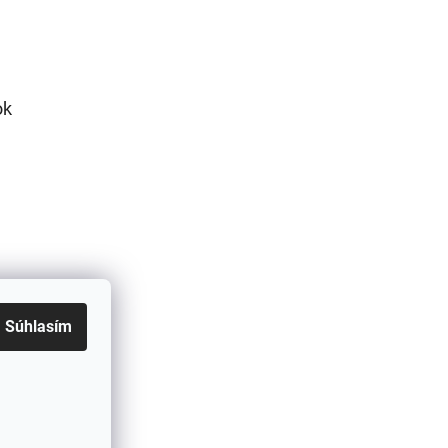
ok
Súhlasím