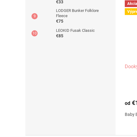
€33
Akci
LODGER Bunker Folklore
Výpr
Fleece
€75
LEOKID Fusak Classic
€85
Dooky
€
od
Baby B