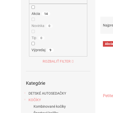
Akcia
14
R
a
Najpr
Novinka
0
d
e
Tip
0
V
n
Akci
ý
i
Výpredaj
9
p
e
i
p
ROZBALIŤ FILTER
s
r
p
o
r
d
Preskočiť
o
u
Kategórie
kategórie
d
k
u
t
DETSKÉ AUTOSEDAČKY
Petit
k
o
KOČÍKY
t
v
Kombinované kočíky
o