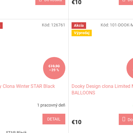
€10
Kód:
126761
Kód:
101-DOOK-
a
Akcia
Výpredaj
€19,90
–39 %
 Clona Winter STAR Black
Dooky Design clona Limited
BALLOONS
1 pracovný deň
DETAIL
Do
€10
STAR Black