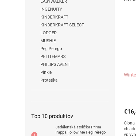
EASYWALKER
INGENUITY
KINDERKRAFT
KINDERKRAFT SELECT
LODGER
MUSHIE
Peg Pérego
PETITEMARS
PHILIPS AVENT
Pinkie
Winte
Protetika
€16,
Top 10 produktov
Clona 
Jedálenská stolička Prima
chlado
Pappa Follow Me Peg Pérego
vplyvm