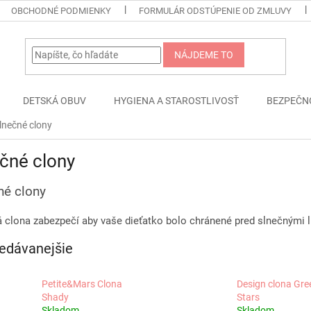
OBCHODNÉ PODMIENKY
FORMULÁR ODSTÚPENIE OD ZMLUVY
NÁJDEME TO
DETSKÁ OBUV
HYGIENA A STAROSTLIVOSŤ
BEZPEČN
lnečné clony
čné clony
né clony
 clona zabezpečí aby vaše dieťatko bolo chránené pred slnečnými 
edávanejšie
Petite&Mars Clona
Design clona Gre
Shady
Stars
Skladom
Skladom