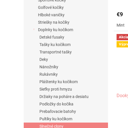
v
Športové kočíky
Golfové kočíky
€9
Hlboké vaničky
Striešky na kočíky
Mint
Doplnky ku kočíkom
Akci
Detské fusaky
Výpr
Tašky ku kočíkom
Transportné tašky
Deky
Nánožníky
Rukávniky
Pláštenky ku kočíkom
Sieťky proti hmyzu
Dook
Držiaky na poháre a desiatu
Podložky do kočíka
Prebaľovacie batohy
Pultíky ku kočíkom
Slnečné clony