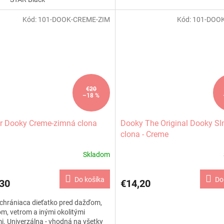
Kód:
101-DOOK-CREME-ZIM
Kód:
101-DOO
€20
–18 %
r Dooky Creme-zimná clona
Dooky The Original Dooky Sl
clona - Creme
Skladom
Do košíka
Do
30
€14,20
chrániaca dieťatko pred dažďom,
m, vetrom a inými okolitými
i. Univerzálna - vhodná na všetky