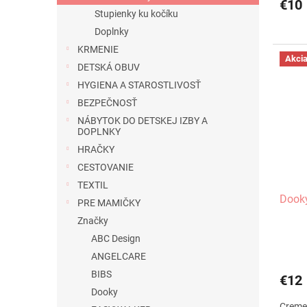
€10
Stupienky ku kočíku
Doplnky
KRMENIE
Akci
DETSKÁ OBUV
HYGIENA A STAROSTLIVOSŤ
BEZPEČNOSŤ
NÁBYTOK DO DETSKEJ IZBY A
DOPLNKY
HRAČKY
CESTOVANIE
TEXTIL
Dooky
PRE MAMIČKY
Značky
ABC Design
ANGELCARE
BIBS
€12
Dooky
Creme