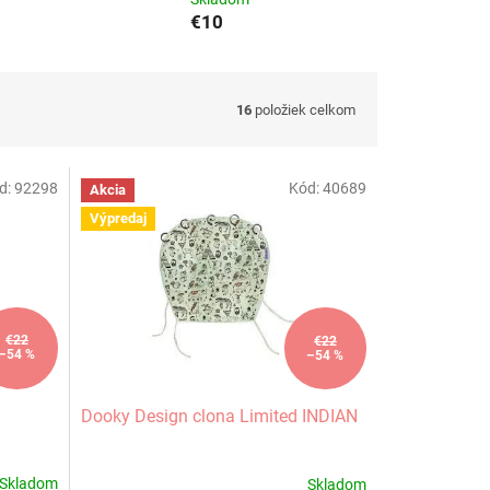
€10
16
položiek celkom
d:
92298
Kód:
40689
Akcia
Výpredaj
€22
€22
–54 %
–54 %
Dooky Design clona Limited INDIAN
Skladom
Skladom