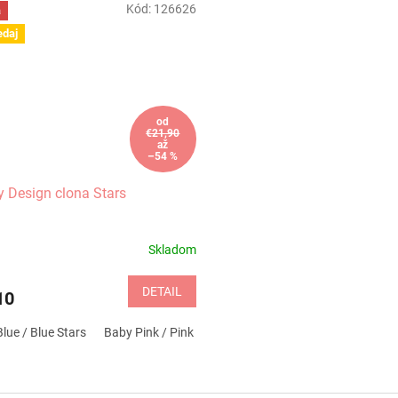
Kód:
126626
a
edaj
od
€21,90
až
–54 %
 Design clona Stars
Skladom
DETAIL
10
lue / Blue Stars
Baby Pink / Pink Stars
Breeze Silver Stars
Grey S
O
v