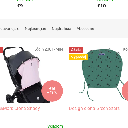
€9
€10
edávanejšie
Najlacnejšie
Najdrahšie
Abecedne
Kód:
92301/MIN
Kó
a
Akcia
Výpredaj
€16
–43 %
e&Mars Clona Shady
Design clona Green Stars
Skladom