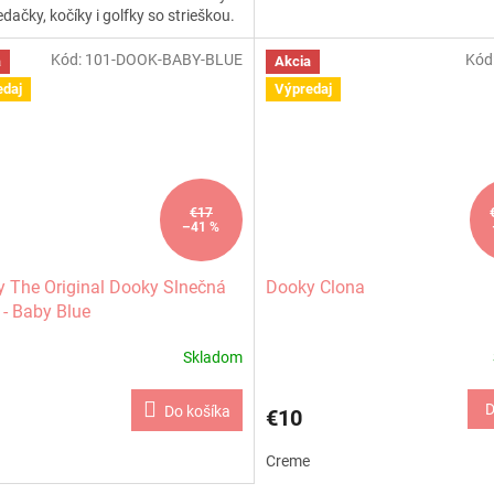
dačky, kočíky i golfky so strieškou.
o nastaviteľná -...
Kód:
101-DOOK-BABY-BLUE
Kód
a
Akcia
edaj
Výpredaj
€17
–41 %
 The Original Dooky Slnečná
Dooky Clona
 - Baby Blue
Skladom
D
Do košíka
€10
Creme