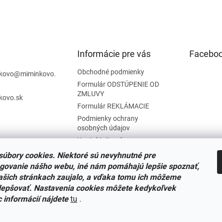
l
á
d
a
c
i
Informácie pre vás
Facebo
e
p
Obchodné podmienky
kovo
@
miminkovo.
r
Formulár ODSTÚPENIE OD
v
ZMLUVY
kovo.sk
k
Formulár REKLÁMACIE
y
v
Podmienky ochrany
ý
osobných údajov
p
Kontaktujte nás
i
Tabuľka veľkostí
úbory cookies. Niektoré sú nevyhnutné pre
s
u
Nariadenie SOI o stiahnutí
govanie nášho webu, iné nám pomáhajú lepšie spoznať,
výrobkov
ašich stránkach zaujalo, a vďaka tomu ich môžeme
Reklamačný poriadok
lepšovať. Nastavenia cookies môžete kedykoľvek
c informácií nájdete
tu
.
Zásady súborov COOKIES