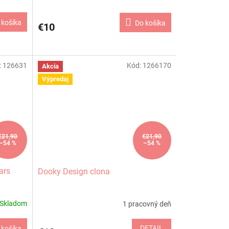
 košíka
Do košíka
€10
:
126631
Kód:
1266170
Akcia
Výpredaj
€21,90
€21,90
–54 %
–54 %
ars
Dooky Design clona
Skladom
1 pracovný deň
DETAIL
 košíka