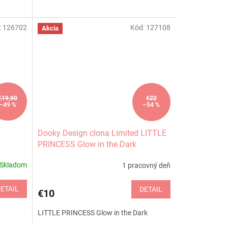
:
126702
Kód:
127108
Akcia
€19,90
€22
–49 %
–54 %
Dooky Design clona Limited LITTLE
PRINCESS Glow in the Dark
Skladom
1 pracovný deň
ETAIL
DETAIL
€10
LITTLE PRINCESS Glow in the Dark