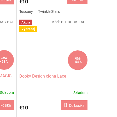
€10
Tuscany
Twinkle Stars
MAG-BAL
Kód:
101-DOOK-LACE
Akcia
Výpredaj
€24
€22
–58 %
–54 %
 MAGIC
Dooky Design clona Lace
Skladom
Skladom
 košíka
Do košíka
€10