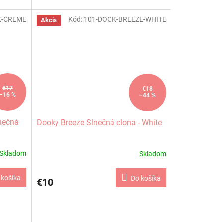
K-CREME
Kód:
101-DOOK-BREEZE-WHITE
Akcia
€17
€18
–16 %
–44 %
nečná
Dooky Breeze Slnečná clona - White
Skladom
Skladom
 košíka
Do košíka
€10