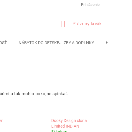
FORMULÁR REKLÁMACIE
PODMIENKY OCHRANY OSOBNÝCH ÚDAJO
Prihlásenie
NÁKUPNÝ
Prázdny košík
KOŠÍK
OSŤ
NÁBYTOK DO DETSKEJ IZBY A DOPLNKY
HRAČKY
lúčmi a tak mohlo pokojne spinkať.
en
Dooky Design clona
Limited INDIAN
Skladom