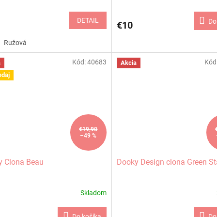
DETAIL
Do
€10
Ružová
Kód:
40683
Kód
a
Akcia
edaj
€19,90
–49 %
y Clona Beau
Dooky Design clona Green St
Skladom
Do košíka
Do