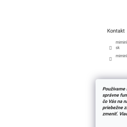
Z
á
p
ä
t
Kontakt
i
e
mimin
sk
mimin
Používame s
správne fun
čo Vás na n
priebežne z
zmeniť. Via