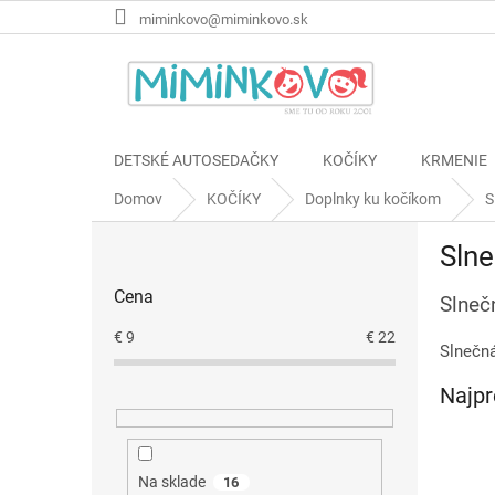
Prejsť
miminkovo@miminkovo.sk
na
obsah
DETSKÉ AUTOSEDAČKY
KOČÍKY
KRMENIE
Domov
KOČÍKY
Doplnky ku kočíkom
S
B
Slne
o
č
Cena
Slneč
n
ý
€
9
€
22
Slnečná
p
a
Najpr
n
e
l
Na sklade
16