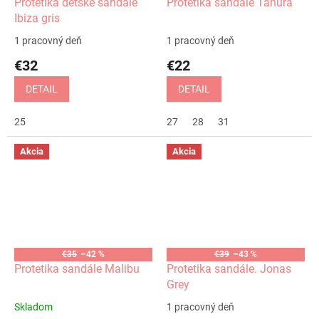
Protetika detské sandále
Protetika sandále Tanura
Ibiza gris
1 pracovný deň
1 pracovný deň
€32
€22
DETAIL
DETAIL
25
27
28
31
Akcia
Akcia
€35
–42 %
€39
–43 %
Protetika sandále Malibu
Protetika sandále. Jonas
Grey
Skladom
1 pracovný deň