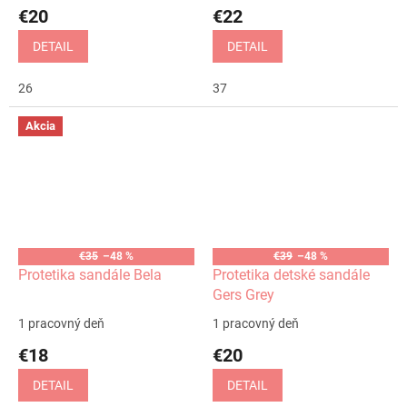
€20
€22
DETAIL
DETAIL
26
37
Akcia
€35
–48 %
€39
–48 %
Protetika sandále Bela
Protetika detské sandále
Gers Grey
1 pracovný deň
1 pracovný deň
€18
€20
DETAIL
DETAIL