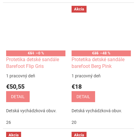
Akcia
€51
–0 %
€35
–48 %
Protetika detské sandále
Protetika detské sandále
Barefoot Flip Gris
barefoot Berg Pink
1 pracovný deň
1 pracovný deň
€50,55
€18
DETAIL
DETAIL
Detská vychádzková obuv.
Detská vychádzková obuv.
26
20
Akcia
Akcia