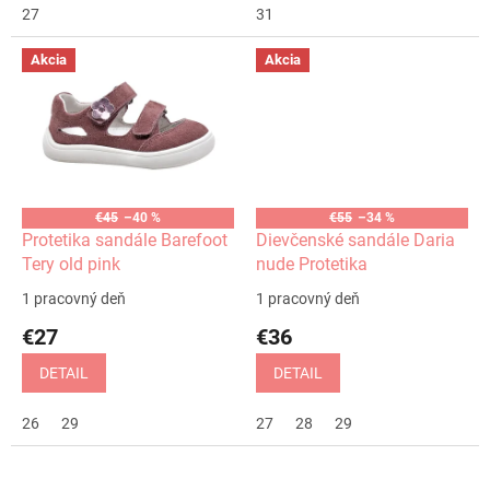
27
31
Akcia
Akcia
€45
–40 %
€55
–34 %
Protetika sandále Barefoot
Dievčenské sandále Daria
Tery old pink
nude Protetika
1 pracovný deň
1 pracovný deň
€27
€36
DETAIL
DETAIL
26
29
27
28
29