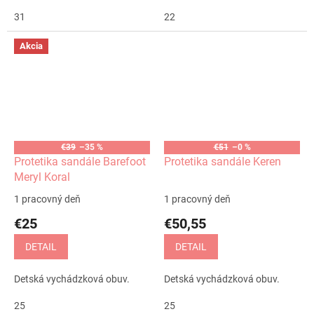
31
22
Akcia
€39
–35 %
€51
–0 %
Protetika sandále Barefoot
Protetika sandále Keren
Meryl Koral
1 pracovný deň
1 pracovný deň
€25
€50,55
DETAIL
DETAIL
Detská vychádzková obuv.
Detská vychádzková obuv.
25
25