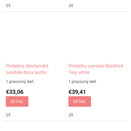
25
20
Protetika dievčenské
Protetika sandále Barefoot
sandále Ibiza bordo
Tery white
1 pracovný deň
1 pracovný deň
€33,06
€39,41
DETAIL
DETAIL
25
29