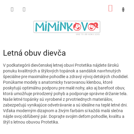
Prejsť
NÁKU
na
obsah
KOŠÍK
Letná obuv dievča
V podkategórii dievčenskej letnej obuvi Protetika nájdete širokú
ponuku kvalitných a štýlových topánok a sandálok navrhnutých
špeciálne pre maximálne pohodlie a zdravý vývoj detských chodidiel.
Ponúkame modely s anatomicky tvarovanou klenbou, ktoré
poskytujú optimálnu podporu pre malé nohy, ako aj barefoot obuv,
ktorá umožňuje prirodzený pohyb a podporuje správne držanie tela.
Naše letné topánky sú vyrobené z prvotriednych materiálov,
zabezpečujú vynikajúce odvetrávanie a sú ideálne na teplé letné dni.
Vďaka moderným dizajnom a živým farbám si každá malá slečna
nájde svoj obľúbený pár. Doprajte svojim deťom pohodlie, kvalitu a
štýl s letnou obuvou Protetika.