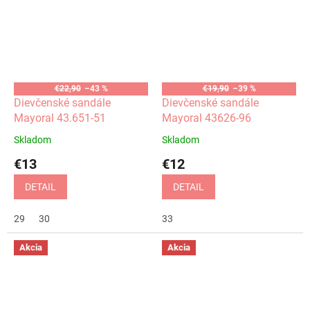
€22,90
–43 %
€19,90
–39 %
Dievčenské sandále
Dievčenské sandále
Mayoral 43.651-51
Mayoral 43626-96
Skladom
Skladom
€13
€12
DETAIL
DETAIL
29
30
33
Akcia
Akcia