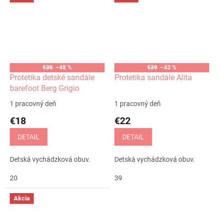
€35
–48 %
€39
–43 %
Protetika detské sandále
Protetika sandále Alita
barefoot Berg Grigio
1 pracovný deň
1 pracovný deň
€18
€22
DETAIL
DETAIL
Detská vychádzková obuv.
Detská vychádzková obuv.
20
39
Akcia