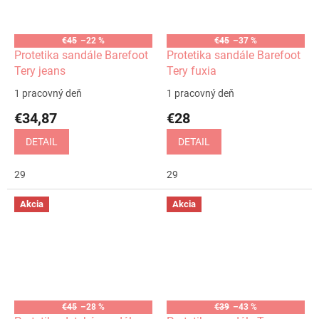
€45
–22 %
€45
–37 %
Protetika sandále Barefoot
Protetika sandále Barefoot
Tery jeans
Tery fuxia
1 pracovný deň
1 pracovný deň
€34,87
€28
DETAIL
DETAIL
29
29
Akcia
Akcia
€45
–28 %
€39
–43 %