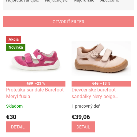
Najpredávanejšie
Najlacnejšie
Najdrahšie
Abecedne
d
e
n
OTVORIŤ FILTER
i
e
V
p
Akcia
ý
r
Novinka
p
o
i
d
s
u
p
k
r
t
o
€39
–23 %
€45
–13 %
o
d
Protetika sandále Barefoot
Dievčenské barefoot
v
u
Meryl fuxia
sandálky Nery beige
k
Protetika
Skladom
1 pracovný deň
t
€30
€39,06
o
v
DETAIL
DETAIL