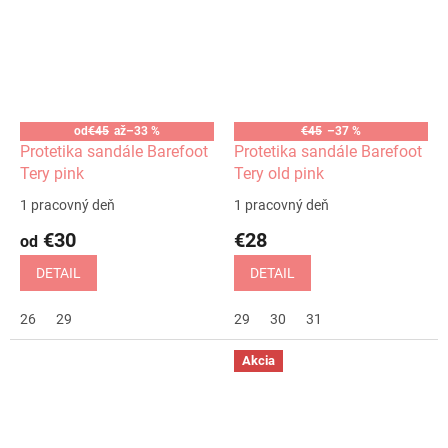
od
€45
až
–33 %
€45
–37 %
Protetika sandále Barefoot
Protetika sandále Barefoot
Tery pink
Tery old pink
1 pracovný deň
1 pracovný deň
€30
€28
od
DETAIL
DETAIL
26
29
29
30
31
Akcia