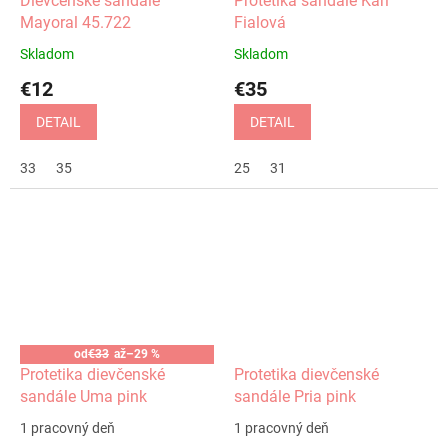
Dievčenské sandále
Protetika sandále Karl
Mayoral 45.722
Fialová
Skladom
Skladom
€12
€35
DETAIL
DETAIL
33
35
25
31
od
€33
až
–29 %
Protetika dievčenské
Protetika dievčenské
sandále Uma pink
sandále Pria pink
1 pracovný deň
1 pracovný deň