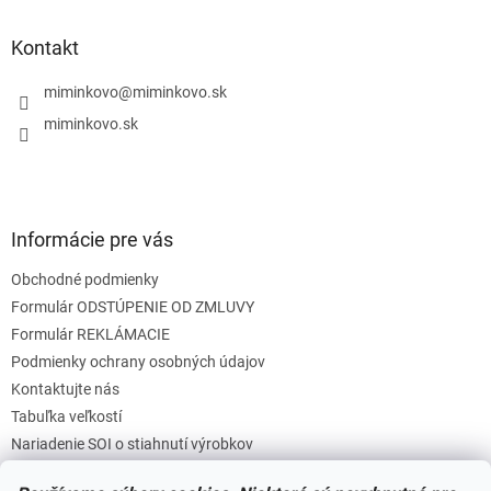
d
p
a
ä
Kontakt
c
t
i
i
miminkovo
@
miminkovo.sk
e
e
p
miminkovo.sk
r
v
k
y
v
Informácie pre vás
ý
p
Obchodné podmienky
i
s
Formulár ODSTÚPENIE OD ZMLUVY
u
Formulár REKLÁMACIE
Podmienky ochrany osobných údajov
Kontaktujte nás
Tabuľka veľkostí
Nariadenie SOI o stiahnutí výrobkov
Reklamačný poriadok