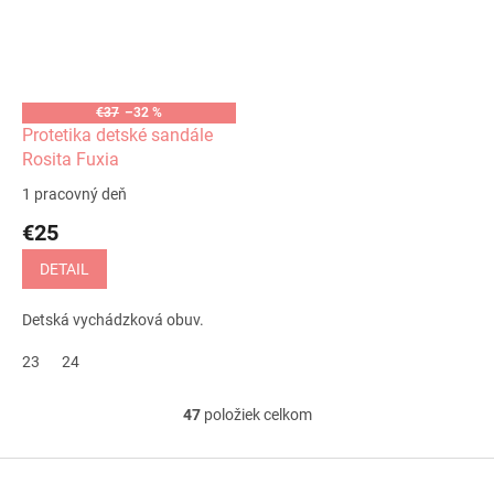
€37
–32 %
Protetika detské sandále
Rosita Fuxia
1 pracovný deň
€25
DETAIL
Detská vychádzková obuv.
23
24
47
položiek celkom
O
v
l
Z
á
á