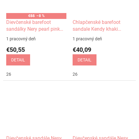
€55
–8 %
Dievčenské barefoot
Chlapčenské barefoot
sandálky Nery pearl pink
sandale Kendy khaki
Protetika
Protetika
1 pracovný deň
1 pracovný deň
€50,55
€40,09
DETAIL
DETAIL
26
26
Dievčenské sandále Nesy
Dievčenské sandále Nesy