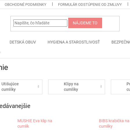
OBCHODNÉ PODMIENKY
FORMULÁR ODSTÚPENIE OD ZMLUVY
NÁJDEME TO
DETSKÁ OBUV
HYGIENA A STAROSTLIVOSŤ
BEZPEČN
e
nie
Utišujúce
Klipy na
P
cumlíky
cumlíky
c
edávanejšie
MUSHIE Eva klip na
BIBS krabička na
cumlík
cumlíky