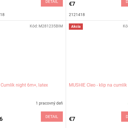
DETAIL
D
€7
18
2121418
Kód:
M281235BIM
Kó
Akcia
umlík night 6m+, latex
MUSHIE Cleo - klip na cumlík
1 pracovný deň
DETAIL
D
6
€7