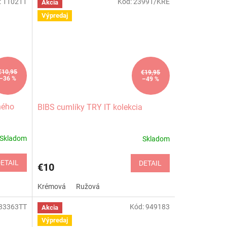
:
110211
Kód:
23991/KRE
Akcia
Výpredaj
€10,95
€19,95
–36 %
–49 %
ného
BIBS cumlíky TRY IT kolekcia
Skladom
Skladom
ETAIL
DETAIL
€10
Krémová
Ružová
33363TT
Kód:
949183
Akcia
Výpredaj