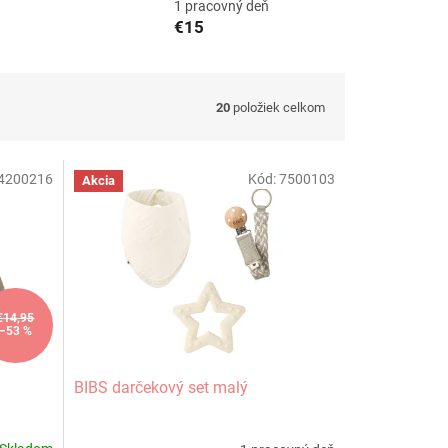
1 pracovný deň
€15
20
položiek celkom
4200216
Kód:
7500103
Akcia
€14,95
–53 %
BIBS darčekový set malý