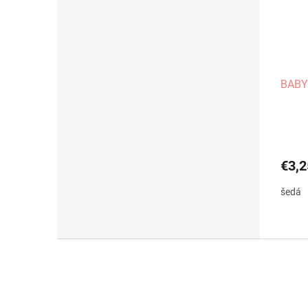
BABY
€3,2
šedá
Z
á
p
ä
t