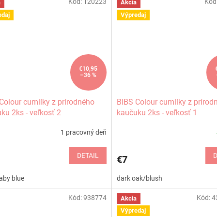
Kód:
120223
Kód
a
Akcia
edaj
Výpredaj
€10,95
–36 %
Colour cumlíky z prírodného
BIBS Colour cumlíky z prírod
ku 2ks - veľkosť 2
kaučuku 2ks - veľkosť 1
1 pracovný deň
DETAIL
D
€7
aby blue
dark oak/blush
Kód:
938774
Kód:
4
Akcia
Výpredaj