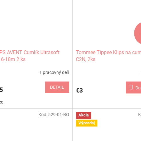
PS AVENT Cumlík Ultrasoft
Tommee Tippee Klips na cum
 6-18m 2 ks
C2N, 2ks
1 pracovný deň
DETAIL
Do
5
€3
ec
Kód:
529-01-BO
K
Akcia
Výpredaj