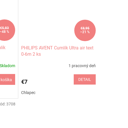
€5,83
€8,95
–48 %
–21 %
lík
PHILIPS AVENT Cumlík Ultra air text
0-6m 2 ks
Skladom
1 pracovný deň
DETAIL
 košíka
€7
Chlapec
ód:
3708