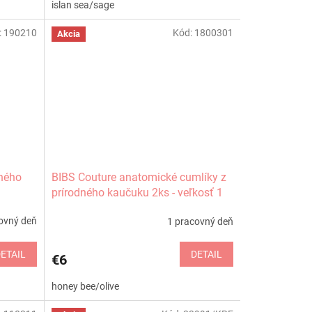
islan sea/sage
:
190210
Kód:
1800301
Akcia
dného
BIBS Couture anatomické cumlíky z
prírodného kaučuku 2ks - veľkosť 1
ovný deň
1 pracovný deň
ETAIL
DETAIL
€6
honey bee/olive