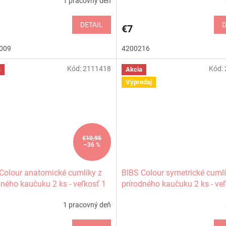
1 pracovný deň
DETAIL
D
€7
009
4200216
Kód:
2111418
Kód:
a
Akcia
Výpredaj
€10,95
–36 %
Colour anatomické cumlíky z
BIBS Colour symetrické cumlí
dného kaučuku 2 ks - veľkosť 1
prírodného kaučuku 2 ks - ve
1 pracovný deň