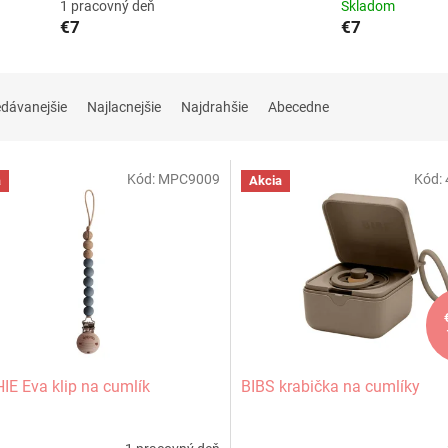
1 pracovný deň
Skladom
€7
€7
edávanejšie
Najlacnejšie
Najdrahšie
Abecedne
Kód:
MPC9009
Kód:
a
Akcia
E Eva klip na cumlík
BIBS krabička na cumlíky