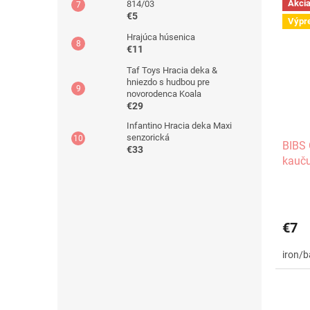
Akci
814/03
€5
Výpr
Hrajúca húsenica
€11
Taf Toys Hracia deka &
hniezdo s hudbou pre
novorodenca Koala
€29
Infantino Hracia deka Maxi
senzorická
BIBS 
€33
kauču
€7
iron/b