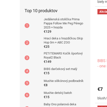
biely 
Top 10 produktov
Akci
Jedálenská stolička Prima
Pappa Follow Me Peg Pérego
2025 + hrazda
€129
Hrací deka s hrazdičkou Skip
Hop 0m + ABC ZOO
€25
PETITEMARS Kočík športový
Royal2 Black
BIBS 
€149
- one 
BIBS darčekový set malý
€15
Mushie silikónový podbradník
€8
€7
Mushie detský batoh
€15
blush/
Baby Ono polarová deka