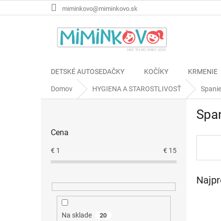
Prejsť
miminkovo@miminkovo.sk
na
obsah
DETSKÉ AUTOSEDAČKY
KOČÍKY
KRMENIE
Domov
HYGIENA A STAROSTLIVOSŤ
Spani
B
Spa
o
č
Cena
n
ý
€
1
€
15
p
a
Najpr
n
e
l
Na sklade
20