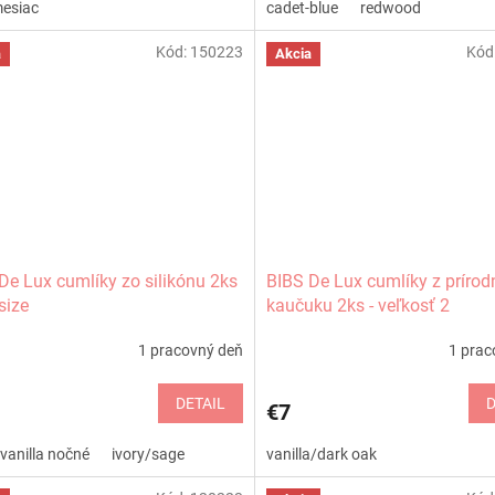
mesiac
cadet-blue
redwood
Kód:
150223
Kód
a
Akcia
De Lux cumlíky zo silikónu 2ks
BIBS De Lux cumlíky z príro
size
kaučuku 2ks - veľkosť 2
1 pracovný deň
1 prac
DETAIL
D
€7
vanilla nočné
ivory/sage
vanilla/dark oak