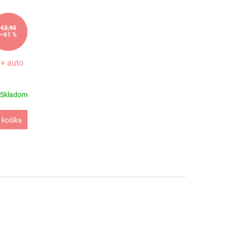
€3,90
–61 %
+ auto
Skladom
 košíka