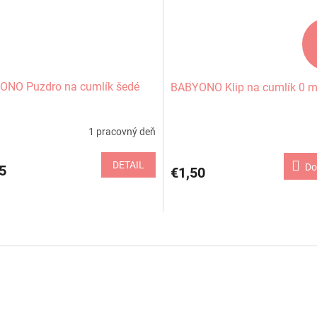
ONO Puzdro na cumlík šedé
BABYONO Klip na cumlík 0 m
1 pracovný deň
DETAIL
Do
5
€1,50
O
v
l
á
d
a
c