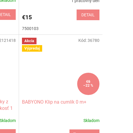
Skladom
1 pracovný deň
ETAIL
DETAIL
€15
7500103
2121418
Kód:
36780
Akcia
Výpredaj
€5
–22 %
ky z
BABYONO Klip na cumlík 0 m+
ľkosť 1
Skladom
Skladom