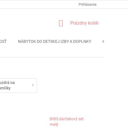
FORMULÁR REKLÁMACIE
PODMIENKY OCHRANY OSOBNÝCH ÚDAJO
Prihlásenie
NÁKUPNÝ
Prázdny košík
KOŠÍK
OSŤ
NÁBYTOK DO DETSKEJ IZBY A DOPLNKY
HRAČKY
uzdrá na
umlíky
BIBS darčekový set
malý