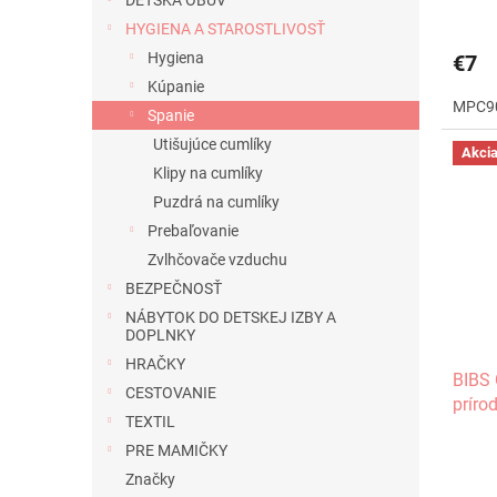
DETSKÁ OBUV
v
HYGIENA A STAROSTLIVOSŤ
Hygiena
€7
Kúpanie
MPC9
Spanie
Utišujúce cumlíky
Akci
Klipy na cumlíky
Puzdrá na cumlíky
Prebaľovanie
Zvlhčovače vzduchu
BEZPEČNOSŤ
NÁBYTOK DO DETSKEJ IZBY A
DOPLNKY
HRAČKY
BIBS 
CESTOVANIE
príro
TEXTIL
PRE MAMIČKY
Značky