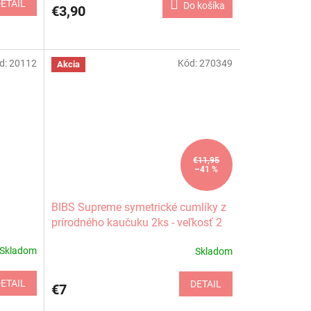
ETAIL
Do košíka
€3,90
d:
20112
Kód:
270349
Akcia
€11,95
–41 %
BIBS Supreme symetrické cumlíky z
prírodného kaučuku 2ks - veľkosť 2
Skladom
Skladom
ETAIL
DETAIL
€7