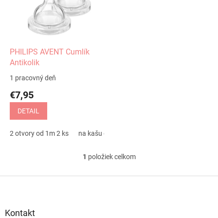
d
s
u
p
k
r
t
o
o
d
PHILIPS AVENT Cumlík
v
u
Antikolik
k
1 pracovný deň
t
€7,95
o
v
DETAIL
2 otvory od 1m 2 ks
na kašu od 6m 2 ks
1
položiek celkom
O
v
l
Z
á
á
d
p
a
ä
Kontakt
c