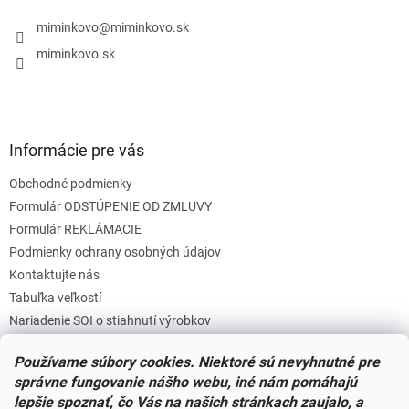
t
i
i
miminkovo
@
miminkovo.sk
e
e
p
miminkovo.sk
r
v
k
y
v
Informácie pre vás
ý
p
Obchodné podmienky
i
s
Formulár ODSTÚPENIE OD ZMLUVY
u
Formulár REKLÁMACIE
Podmienky ochrany osobných údajov
Kontaktujte nás
Tabuľka veľkostí
Nariadenie SOI o stiahnutí výrobkov
Reklamačný poriadok
Používame súbory cookies. Niektoré sú nevyhnutné pre
Zásady súborov COOKIES
správne fungovanie nášho webu, iné nám pomáhajú
lepšie spoznať, čo Vás na našich stránkach zaujalo, a