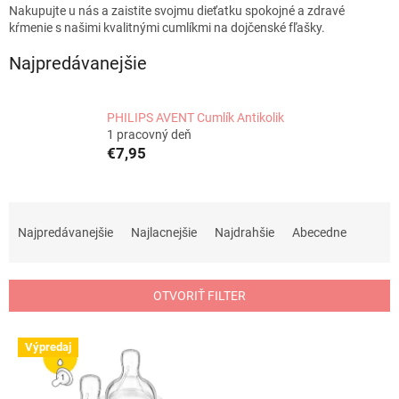
Nakupujte u nás a zaistite svojmu dieťatku spokojné a zdravé
kŕmenie s našimi kvalitnými cumlíkmi na dojčenské fľašky.
Najpredávanejšie
PHILIPS AVENT Cumlík Antikolik
1 pracovný deň
€7,95
R
a
Najpredávanejšie
Najlacnejšie
Najdrahšie
Abecedne
d
e
n
OTVORIŤ FILTER
i
e
V
p
Výpredaj
ý
r
p
o
i