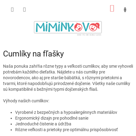
Prejsť
NÁKU
na
obsah
KOŠÍK
Cumlíky na fľašky
Naša ponuka zahŕňa rôzne typy a veľkosti cumlíkov, aby sme vyhoveli
potrebám každého dieťatka. Nájdete u nás cumlíky pre
novorodencov, ako aj pre staršie bábätká, s rôznymi prietokmi a
tvarmi, ktoré napodobňujú prirodzené dojčenie. Všetky naše cumlíky
sú kompatibilné s bežnými typmi dojčenských fliaš.
Výhody našich cumlíkov:
Vyrobené z bezpečných a hypoalergénnych materiálov
Ergonomický dizajn pre pohodlné sanie
Jednoduché čistenie a údržba
Rôzne veľkosti a prietoky pre optimálnu prispôsobivosť