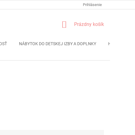
FORMULÁR REKLÁMACIE
PODMIENKY OCHRANY OSOBNÝCH ÚDAJO
Prihlásenie
NÁKUPNÝ
Prázdny košík
KOŠÍK
OSŤ
NÁBYTOK DO DETSKEJ IZBY A DOPLNKY
HRAČKY