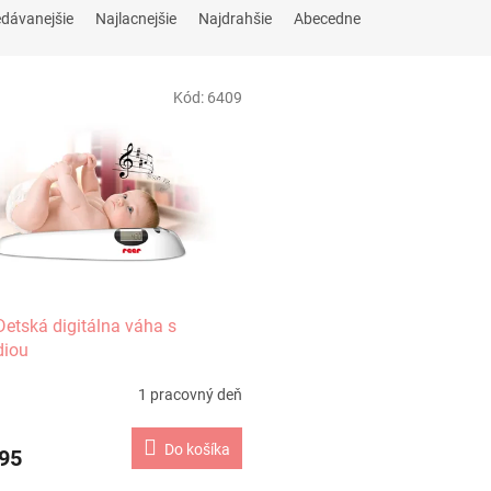
edávanejšie
Najlacnejšie
Najdrahšie
Abecedne
Kód:
6409
Detská digitálna váha s
diou
1 pracovný deň
Do košíka
95