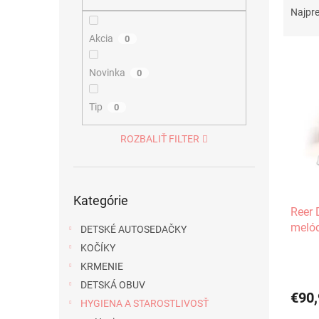
a
Najpr
d
Akcia
0
e
V
n
ý
i
Novinka
0
p
e
i
p
Tip
0
s
r
p
o
ROZBALIŤ FILTER
r
d
o
u
d
k
Preskočiť
u
t
Kategórie
kategórie
Reer 
k
o
meló
t
v
DETSKÉ AUTOSEDAČKY
o
KOČÍKY
v
KRMENIE
DETSKÁ OBUV
€90,
HYGIENA A STAROSTLIVOSŤ