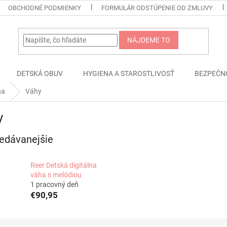
OBCHODNÉ PODMIENKY
FORMULÁR ODSTÚPENIE OD ZMLUVY
NÁJDEME TO
DETSKÁ OBUV
HYGIENA A STAROSTLIVOSŤ
BEZPEČN
na
Váhy
y
edávanejšie
Reer Detská digitálna
váha s melódiou
1 pracovný deň
€90,95