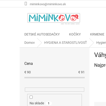
Prejsť
miminkovo@miminkovo.sk
na
obsah
DETSKÉ AUTOSEDAČKY
KOČÍKY
KRMENIE
Domov
HYGIENA A STAROSTLIVOSŤ
Hygie
B
Váh
o
č
Cena
Najpr
n
ý
€
90
€
91
p
a
n
e
l
Na sklade
1
R