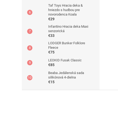
Taf Toys Hracia deka &
hniezdo s hudbou pre
novorodenca Koala
€29
Infantino Hracia deka Maxi
senzorická
€33
LODGER Bunker Folklore
Fleece
€75
LEOKID Fusak Classic
€85
Beaba Jedálenská sada
silikónová 4-dielna
€15
Z
á
p
ä
t