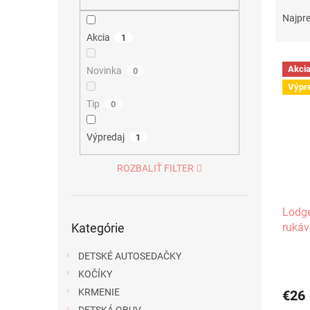
R
a
Najpr
d
Akcia
1
e
V
n
Akci
Novinka
0
ý
i
Výpr
p
e
Tip
0
i
p
s
r
p
o
Výpredaj
1
r
d
o
u
ROZBALIŤ FILTER
d
k
u
t
Lodge
k
o
Preskočiť
rukáv
Kategórie
t
v
kategórie
o
DETSKÉ AUTOSEDAČKY
v
KOČÍKY
KRMENIE
€26