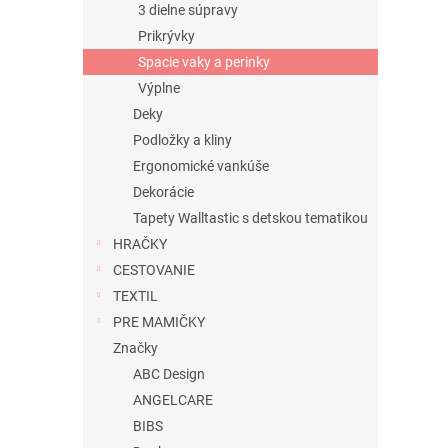
3 dielne súpravy
Prikrývky
Spacie vaky a perinky
Výplne
Deky
Podložky a kliny
Ergonomické vankúše
Dekorácie
Tapety Walltastic s detskou tematikou
HRAČKY
CESTOVANIE
TEXTIL
PRE MAMIČKY
Značky
ABC Design
ANGELCARE
BIBS