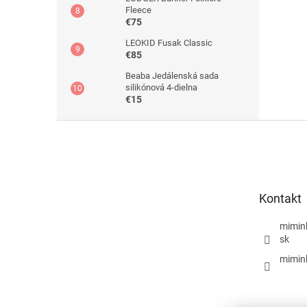
Fleece
€75
LEOKID Fusak Classic
€85
Beaba Jedálenská sada
silikónová 4-dielna
€15
Z
á
p
ä
t
Kontakt
i
e
mimin
sk
mimin