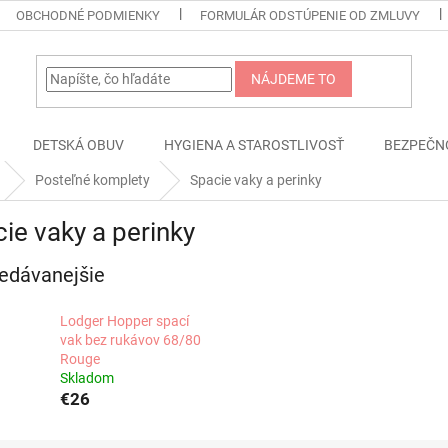
OBCHODNÉ PODMIENKY
FORMULÁR ODSTÚPENIE OD ZMLUVY
NÁJDEME TO
DETSKÁ OBUV
HYGIENA A STAROSTLIVOSŤ
BEZPEČN
Posteľné komplety
Spacie vaky a perinky
ie vaky a perinky
edávanejšie
Lodger Hopper spací
vak bez rukávov 68/80
Rouge
Skladom
€26