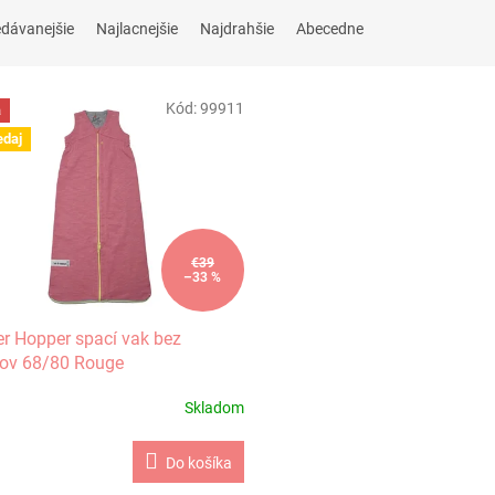
edávanejšie
Najlacnejšie
Najdrahšie
Abecedne
Kód:
99911
a
edaj
€39
–33 %
r Hopper spací vak bez
ov 68/80 Rouge
Skladom
Do košíka