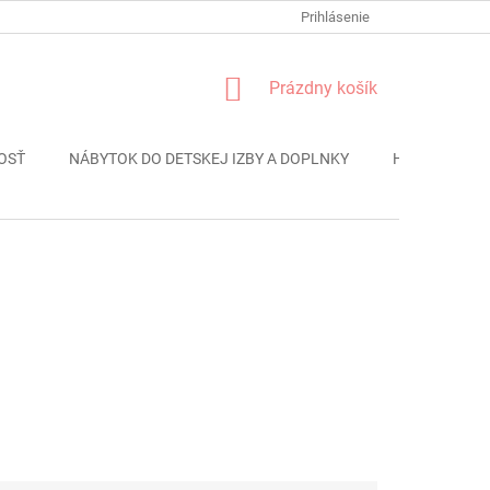
FORMULÁR REKLÁMACIE
PODMIENKY OCHRANY OSOBNÝCH ÚDAJO
Prihlásenie
NÁKUPNÝ
Prázdny košík
KOŠÍK
OSŤ
NÁBYTOK DO DETSKEJ IZBY A DOPLNKY
HRAČKY