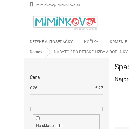
Prejsť
miminkovo@miminkovo.sk
na
obsah
DETSKÉ AUTOSEDAČKY
KOČÍKY
KRMENIE
Domov
NÁBYTOK DO DETSKEJ IZBY A DOPLNKY
B
Spac
o
č
Cena
Najpr
n
ý
€
26
€
27
p
a
n
e
l
Na sklade
1