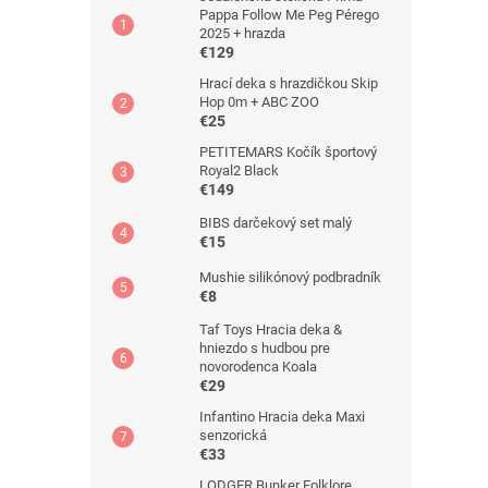
Pappa Follow Me Peg Pérego
2025 + hrazda
€129
Hrací deka s hrazdičkou Skip
Hop 0m + ABC ZOO
€25
PETITEMARS Kočík športový
Royal2 Black
€149
BIBS darčekový set malý
€15
Mushie silikónový podbradník
€8
Taf Toys Hracia deka &
hniezdo s hudbou pre
novorodenca Koala
€29
Infantino Hracia deka Maxi
senzorická
€33
LODGER Bunker Folklore