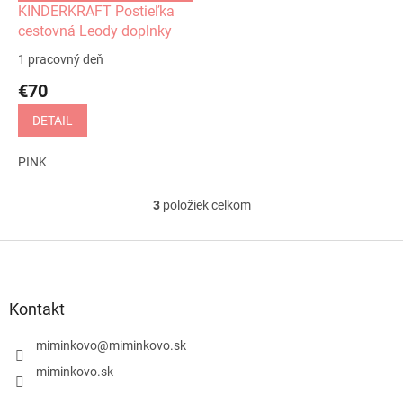
KINDERKRAFT Postieľka
cestovná Leody doplnky
1 pracovný deň
€70
DETAIL
PINK
3
položiek celkom
O
v
l
Z
á
á
d
p
a
ä
Kontakt
c
t
i
i
miminkovo
@
miminkovo.sk
e
e
p
miminkovo.sk
r
v