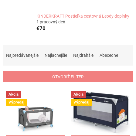
KINDERKRAFT Postieľka cestovná Leody doplnky
1 pracovný deň
€70
R
a
Najpredávanejšie
Najlacnejšie
Najdrahšie
Abecedne
d
e
n
OTVORIŤ FILTER
i
e
V
p
Akcia
Akcia
ý
r
Výpredaj
Výpredaj
p
o
i
d
s
u
p
k
r
t