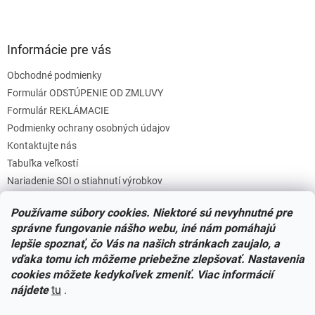
k
y
v
Informácie pre vás
ý
p
Obchodné podmienky
i
s
Formulár ODSTÚPENIE OD ZMLUVY
u
Formulár REKLÁMACIE
Podmienky ochrany osobných údajov
Kontaktujte nás
Tabuľka veľkostí
Nariadenie SOI o stiahnutí výrobkov
Reklamačný poriadok
Používame súbory cookies. Niektoré sú nevyhnutné pre
Zásady súborov COOKIES
správne fungovanie nášho webu, iné nám pomáhajú
lepšie spoznať, čo Vás na našich stránkach zaujalo, a
vďaka tomu ich môžeme priebežne zlepšovať. Nastavenia
Facebook
cookies môžete kedykoľvek zmeniť. Viac informácií
nájdete
tu
.