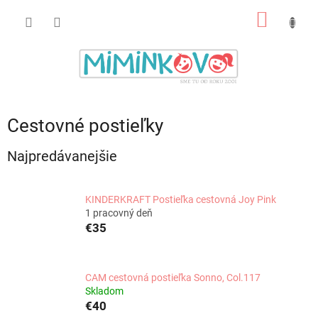
Prejsť
NÁKU
na
obsah
KOŠÍK
Cestovné postieľky
Najpredávanejšie
KINDERKRAFT Postieľka cestovná Joy Pink
1 pracovný deň
€35
CAM cestovná postieľka Sonno, Col.117
Skladom
€40