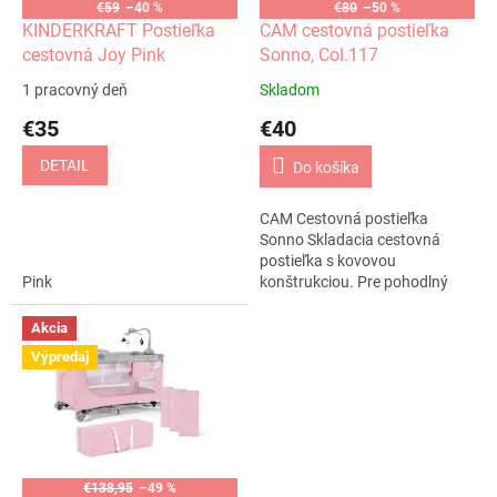
o
€59
–40 %
€80
–50 %
o
d
KINDERKRAFT Postieľka
CAM cestovná postieľka
v
u
cestovná Joy Pink
Sonno, Col.117
k
1 pracovný deň
Skladom
t
€35
€40
o
v
DETAIL
Do košíka
CAM Cestovná postieľka
Sonno Skladacia cestovná
postieľka s kovovou
Pink
konštrukciou. Pre pohodlný
spánok Postieľka je určená
deťom od narodenia do 36
Akcia
mesiacov. Pohodlný spánok...
Výpredaj
€138,95
–49 %