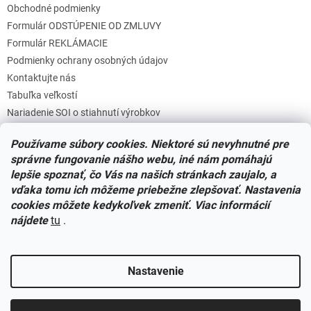
Obchodné podmienky
i
s
Formulár ODSTÚPENIE OD ZMLUVY
u
Formulár REKLÁMACIE
Podmienky ochrany osobných údajov
Kontaktujte nás
Tabuľka veľkostí
Nariadenie SOI o stiahnutí výrobkov
Reklamačný poriadok
Používame súbory cookies. Niektoré sú nevyhnutné pre
Zásady súborov COOKIES
správne fungovanie nášho webu, iné nám pomáhajú
lepšie spoznať, čo Vás na našich stránkach zaujalo, a
vďaka tomu ich môžeme priebežne zlepšovať. Nastavenia
Facebook
cookies môžete kedykoľvek zmeniť. Viac informácií
nájdete
tu
.
Nastavenie
Vytvoril Shoptet