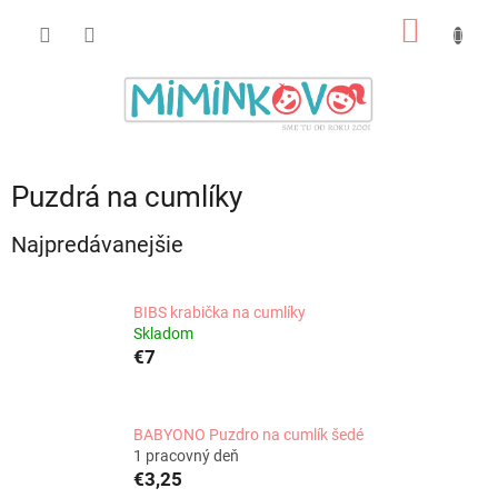
Prejsť
NÁKU
na
obsah
KOŠÍK
Puzdrá na cumlíky
Najpredávanejšie
BIBS krabička na cumlíky
Skladom
€7
BABYONO Puzdro na cumlík šedé
1 pracovný deň
€3,25