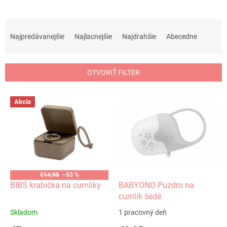
R
a
Najpredávanejšie
Najlacnejšie
Najdrahšie
Abecedne
d
e
n
OTVORIŤ FILTER
i
e
V
p
Akcia
ý
r
p
o
i
d
s
u
p
k
r
t
o
€14,95
–53 %
o
d
BIBS krabička na cumlíky
BABYONO Puzdro na
v
u
cumlík šedé
k
Skladom
1 pracovný deň
t