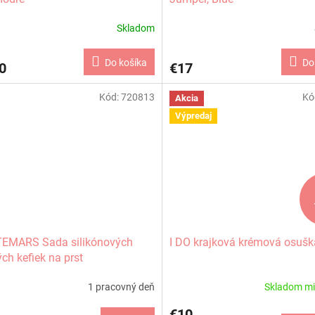
Skladom
Do košíka
Do
0
€17
Kód:
720813
Kó
Akcia
Výpredaj
TEMARS Sada silikónových
I DO krajková krémová osušk
ch kefiek na prst
&MATCH 2 ks 0m+
1 pracovný deň
Skladom m
€10