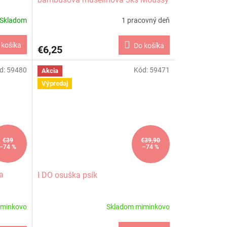
Total White, 68 x 68 cm
Skladom
1 pracovný deň
 košíka
Do košíka
€6,25
d:
59480
Kód:
59471
Akcia
Výpredaj
€39
€39,90
–74 %
–74 %
a
I DO osuška psík
iminkovo
Skladom miminkovo