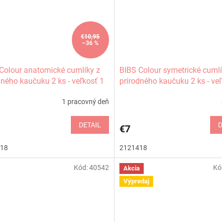
€10,95
–36 %
Colour anatomické cumlíky z
BIBS Colour symetrické cumlí
dného kaučuku 2 ks - veľkosť 1
prírodného kaučuku 2 ks - ve
1 pracovný deň
DETAIL
D
€7
18
2121418
Kód:
40542
Kó
Akcia
Výpredaj