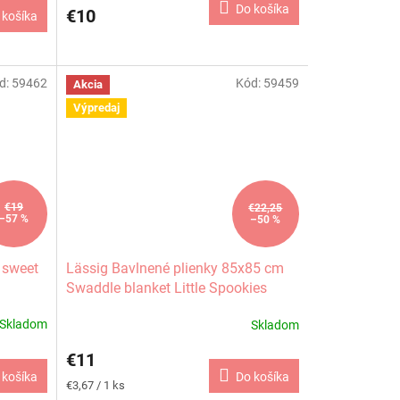
Do košíka
€10
 košíka
d:
59462
Kód:
59459
Akcia
Výpredaj
€19
€22,25
–57 %
–50 %
 sweet
Lässig Bavlnené plienky 85x85 cm
Swaddle blanket Little Spookies
Olive
Skladom
Skladom
€11
 košíka
Do košíka
Jednotková
€3,67 / 1 ks
cena: