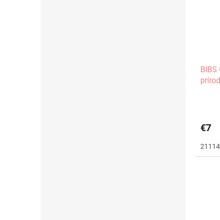
BIBS 
príro
€7
21114