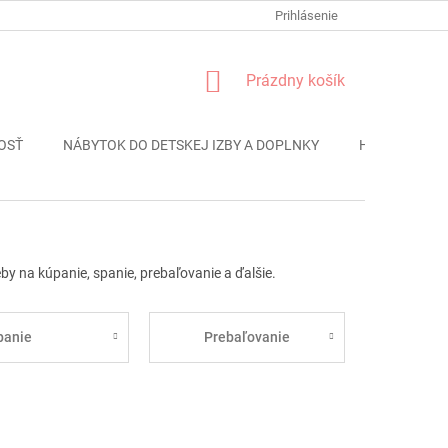
FORMULÁR REKLÁMACIE
PODMIENKY OCHRANY OSOBNÝCH ÚDAJO
Prihlásenie
NÁKUPNÝ
Prázdny košík
KOŠÍK
OSŤ
NÁBYTOK DO DETSKEJ IZBY A DOPLNKY
HRAČKY
eby na kúpanie, spanie, prebaľovanie a ďalšie.
panie
Prebaľovanie