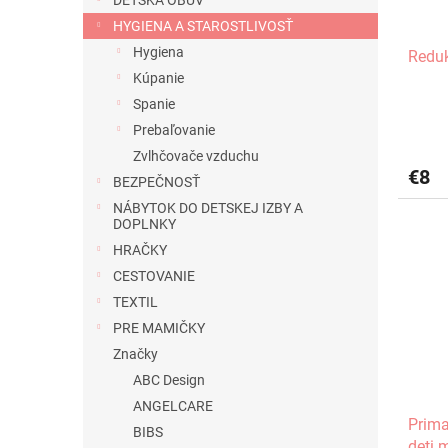
DETSKÁ OBUV
d
k
HYGIENA A STAROSTLIVOSŤ
u
t
Hygiena
Redu
k
o
Kúpanie
t
v
o
Spanie
v
Prebaľovanie
Zvlhčovače vzduchu
€8
BEZPEČNOSŤ
NÁBYTOK DO DETSKEJ IZBY A
DOPLNKY
HRAČKY
CESTOVANIE
TEXTIL
PRE MAMIČKY
Značky
ABC Design
ANGELCARE
Prim
BIBS
deti 