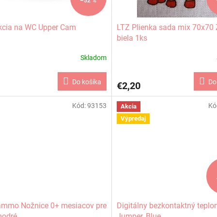
–52 %
kcia na WC Upper Cam
LTZ Plienka sada mix 70x70 
biela 1ks
Skladom
Do košíka
Do
€2,20
Kód:
93153
Kó
Akcia
Výpredaj
ammo Nožnice 0+ mesiacov pre
Digitálny bezkontaktný teplo
modré
Jumper, Blue