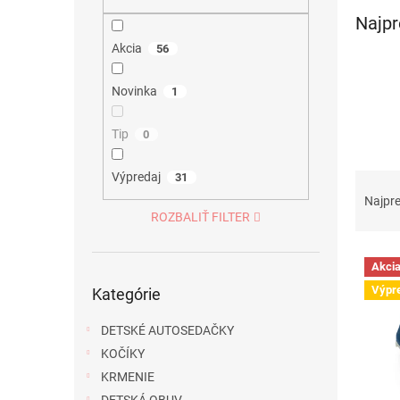
Najpr
Akcia
56
Novinka
1
Tip
0
R
Výpredaj
31
a
Najpr
d
ROZBALIŤ FILTER
e
V
n
Akci
ý
i
Preskočiť
Výpr
Kategórie
p
kategórie
e
i
p
DETSKÉ AUTOSEDAČKY
s
r
p
o
KOČÍKY
r
d
KRMENIE
o
u