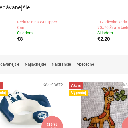
edávanejšie
Redukcia na WC Upper
LTZ Plienka sada
Cam
70x70 Žirafa biel
Skladom
Skladom
€8
€2,20
edávanejšie
Najlacnejšie
Najdrahšie
Abecedne
Kód:
93672
Kó
a
Akcia
edaj
Výpredaj
€16,95