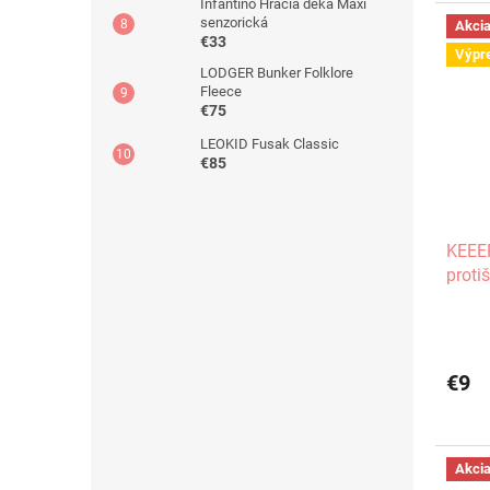
Infantino Hracia deka Maxi
senzorická
Akci
€33
Výpr
LODGER Bunker Folklore
Fleece
€75
LEOKID Fusak Classic
€85
KEEE
proti
€9
Akci