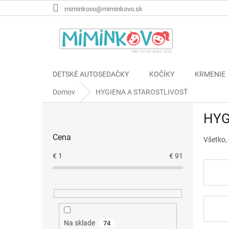
Prejsť
miminkovo@miminkovo.sk
na
obsah
DETSKÉ AUTOSEDAČKY
KOČÍKY
KRMENIE
Domov
HYGIENA A STAROSTLIVOSŤ
B
HYG
o
č
Cena
Všetko, 
n
ý
€
1
€
91
p
a
n
e
l
Na sklade
74