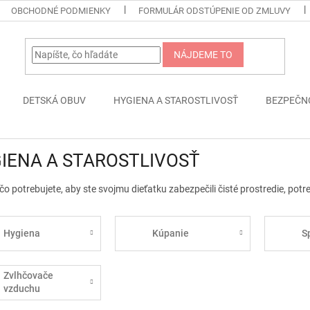
OBCHODNÉ PODMIENKY
FORMULÁR ODSTÚPENIE OD ZMLUVY
NÁJDEME TO
DETSKÁ OBUV
HYGIENA A STAROSTLIVOSŤ
BEZPEČN
IENA A STAROSTLIVOSŤ
čo potrebujete, aby ste svojmu dieťatku zabezpečili čisté prostredie, potr
Hygiena
Kúpanie
S
Zvlhčovače
vzduchu