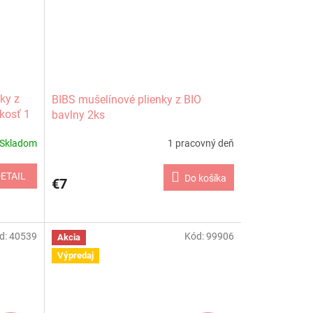
ky z
BIBS mušelínové plienky z BIO
ľkosť 1
bavlny 2ks
Skladom
1 pracovný deň
ETAIL
Do košíka
€7
d:
40539
Kód:
99906
Akcia
Výpredaj