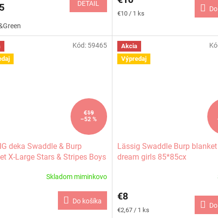
DETAIL
5
Do
Jednotková
€10 / 1 ks
cena:
&Green
Kód:
59465
Kó
a
Akcia
edaj
Výpredaj
€19
–52 %
G deka Swaddle & Burp
Lässig Swaddle Burp blanket
et X-Large Stars & Stripes Boys
dream girls 85*85cx
Skladom miminkovo
€8
Do košíka
Do
Jednotková
€2,67 / 1 ks
cena: