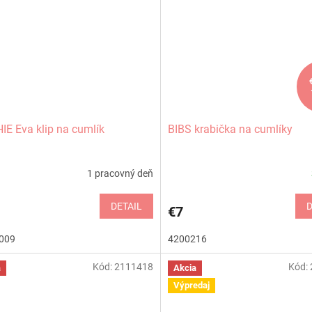
E Eva klip na cumlík
BIBS krabička na cumlíky
1 pracovný deň
DETAIL
D
€7
009
4200216
Kód:
2111418
Kód:
a
Akcia
Výpredaj