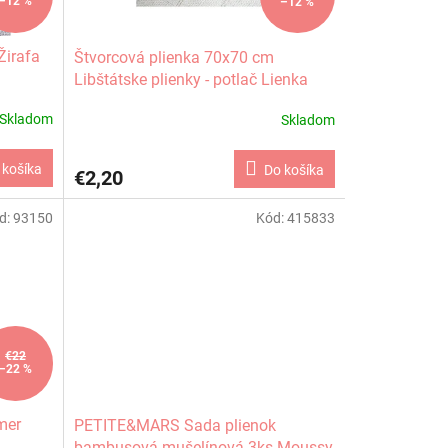
–12 %
–12 %
Žirafa
Štvorcová plienka 70x70 cm
Libštátske plienky - potlač Lienka
Skladom
Skladom
 košíka
Do košíka
€2,20
d:
93150
Kód:
415833
€22
–22 %
mer
PETITE&MARS Sada plienok
bambusová mušelínová 3ks Moussy