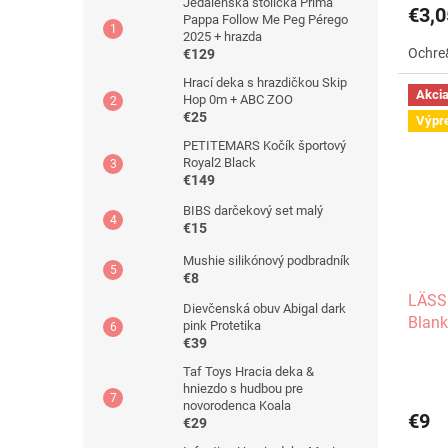
Jedálenská stolička Prima
€3,0
Pappa Follow Me Peg Pérego
2025 + hrazda
Ochre
€129
Hrací deka s hrazdičkou Skip
Akci
Hop 0m + ABC ZOO
€25
Výpr
PETITEMARS Kočík športový
Royal2 Black
€149
BIBS darčekový set malý
€15
Mushie silikónový podbradník
€8
LÄSSI
Dievčenská obuv Abigal dark
Blank
pink Protetika
2 ks
€39
Taf Toys Hracia deka &
hniezdo s hudbou pre
novorodenca Koala
€9
€29