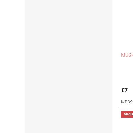
MUSHI
€7
MPC9
Akci