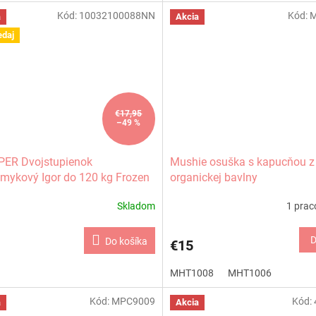
Kód:
10032100088NN
Kód:
M
a
Akcia
edaj
€17,95
–49 %
PER Dvojstupienok
Mushie osuška s kapucňou z
šmykový Igor do 120 kg Frozen
organickej bavlny
Skladom
1 prac
D
Do košíka
€15
MHT1008
MHT1006
Kód:
MPC9009
Kód:
a
Akcia