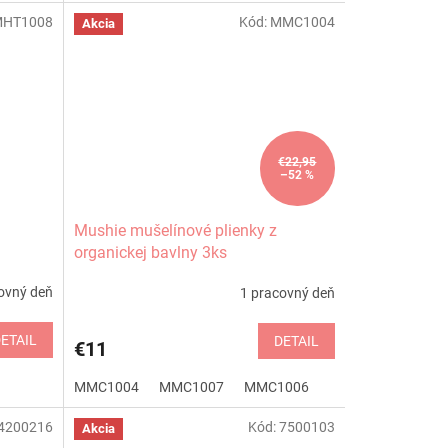
HT1008
Kód:
MMC1004
Akcia
€22,95
–52 %
Mushie mušelínové plienky z
organickej bavlny 3ks
ovný deň
1 pracovný deň
ETAIL
DETAIL
€11
MMC1004
MMC1007
MMC1006
4200216
Kód:
7500103
Akcia