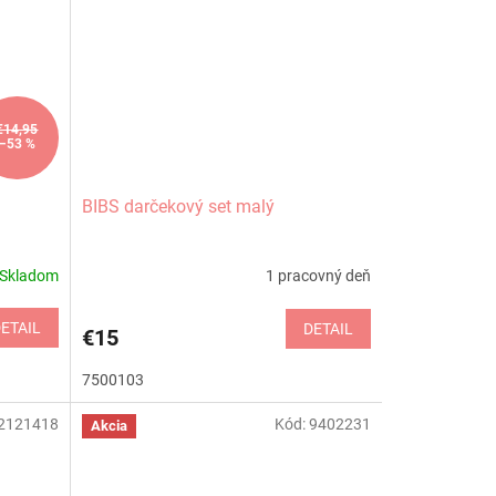
€14,95
–53 %
BIBS darčekový set malý
Skladom
1 pracovný deň
ETAIL
DETAIL
€15
7500103
2121418
Kód:
9402231
Akcia