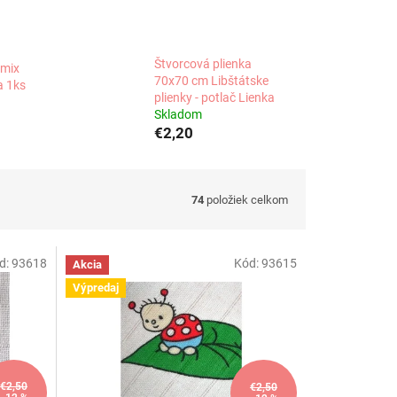
Štvorcová plienka
 mix
70x70 cm Libštátske
a 1ks
plienky - potlač Lienka
Skladom
€2,20
74
položiek celkom
d:
93618
Kód:
93615
Akcia
Výpredaj
€2,50
€2,50