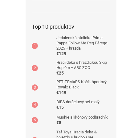
Top 10 produktov
Jedálenská stolička Prima
Pappa Follow Me Peg Pérego
2025 + hrazda
€129
Hrací deka s hrazdičkou Skip
Hop 0m + ABC ZOO
€25
PETITEMARS Kočík športový
Royal2 Black
€149
BIBS darčekový set malý
€15
Mushie silikónový podbradník
€8
Taf Toys Hracia deka &
hniezdo s hudbou pre