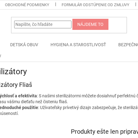
OBCHODNÉ PODMIENKY
FORMULÁR ODSTÚPENIE OD ZMLUVY
NÁJDEME TO
DETSKÁ OBUV
HYGIENA A STAROSTLIVOSŤ
BEZPEČN
y
ilizátory
izátory Fliaš
ýchlosť a efektivita
: S našimi sterilizátormi môžete dosiahnuť perfektnú 
asu vášmu dieťaťu než čisteniu fliaš.
ednoduché použitie
: Užívateľsky prívetivý dizajn zabezpečuje, že steril
kúseností.
Produkty ešte len pripr