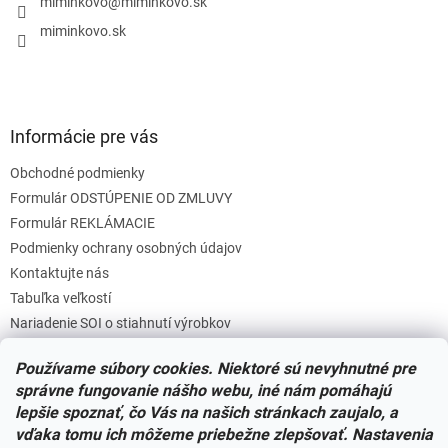
i
miminkovo
@
miminkovo.sk
e
miminkovo.sk
Informácie pre vás
Obchodné podmienky
Formulár ODSTÚPENIE OD ZMLUVY
Formulár REKLÁMACIE
Podmienky ochrany osobných údajov
Kontaktujte nás
Tabuľka veľkostí
Nariadenie SOI o stiahnutí výrobkov
Reklamačný poriadok
Používame súbory cookies. Niektoré sú nevyhnutné pre
Zásady súborov COOKIES
správne fungovanie nášho webu, iné nám pomáhajú
lepšie spoznať, čo Vás na našich stránkach zaujalo, a
vďaka tomu ich môžeme priebežne zlepšovať. Nastavenia