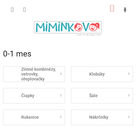
Prejsť
NÁKU
na
obsah
KOŠÍK
0-1 mes
Zímné kombinézy,
vetrovky,
Klobúky
oteplovačky
Čiapky
Šále
Rukavice
Nákrčníky