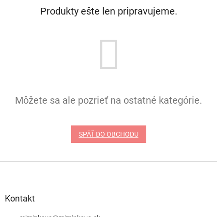
Produkty ešte len pripravujeme.
Môžete sa ale pozrieť na ostatné kategórie.
SPÄŤ DO OBCHODU
Z
á
p
ä
Kontakt
t