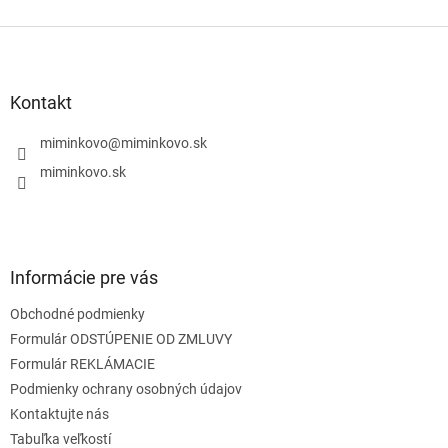
v
l
Z
á
á
d
p
a
ä
Kontakt
c
t
i
i
miminkovo
@
miminkovo.sk
e
e
p
miminkovo.sk
r
v
k
y
v
Informácie pre vás
ý
p
Obchodné podmienky
i
s
Formulár ODSTÚPENIE OD ZMLUVY
u
Formulár REKLÁMACIE
Podmienky ochrany osobných údajov
Kontaktujte nás
Tabuľka veľkostí