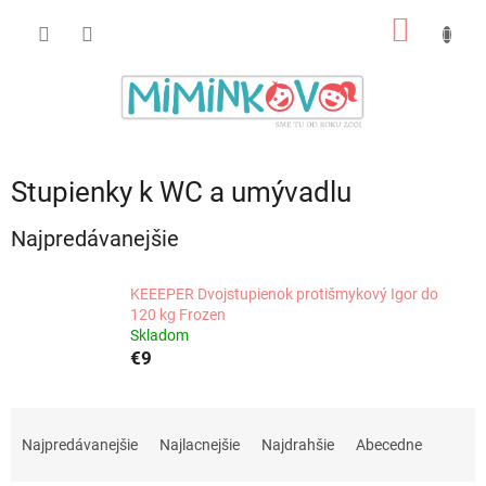
Prejsť
NÁKU
na
obsah
KOŠÍK
Stupienky k WC a umývadlu
Najpredávanejšie
KEEEPER Dvojstupienok protišmykový Igor do
120 kg Frozen
Skladom
€9
R
a
Najpredávanejšie
Najlacnejšie
Najdrahšie
Abecedne
d