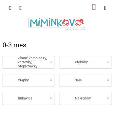
Prejsť
NÁKU
na
obsah
KOŠÍK
0-3 mes.
Zímné kombinézy,
vetrovky,
Klobúky
oteplovačky
Čiapky
Šále
Rukavice
Nákrčníky