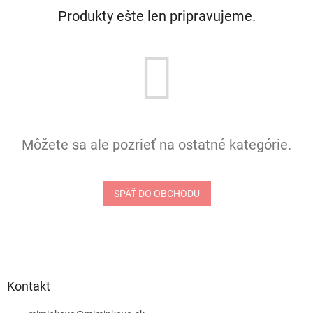
Produkty ešte len pripravujeme.
Môžete sa ale pozrieť na ostatné kategórie.
SPÄŤ DO OBCHODU
Z
á
p
ä
Kontakt
t