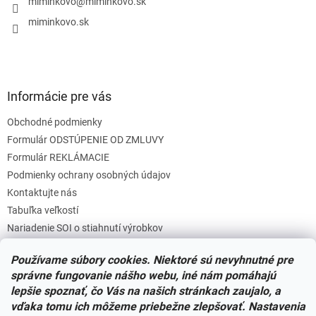
i
miminkovo
@
miminkovo.sk
e
miminkovo.sk
Informácie pre vás
Obchodné podmienky
Formulár ODSTÚPENIE OD ZMLUVY
Formulár REKLÁMACIE
Podmienky ochrany osobných údajov
Kontaktujte nás
Tabuľka veľkostí
Nariadenie SOI o stiahnutí výrobkov
Reklamačný poriadok
Používame súbory cookies. Niektoré sú nevyhnutné pre
Zásady súborov COOKIES
správne fungovanie nášho webu, iné nám pomáhajú
lepšie spoznať, čo Vás na našich stránkach zaujalo, a
vďaka tomu ich môžeme priebežne zlepšovať. Nastavenia