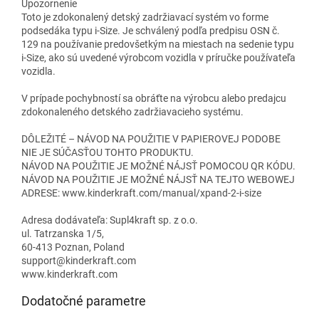
Upozornenie
Toto je zdokonalený detský zadržiavací systém vo forme
podsedáka typu i-Size. Je schválený podľa predpisu OSN č.
129 na používanie predovšetkým na miestach na sedenie typu
i-Size, ako sú uvedené výrobcom vozidla v príručke používateľa
vozidla.
V prípade pochybností sa obráťte na výrobcu alebo predajcu
zdokonaleného detského zadržiavacieho systému.
DÔLEŽITÉ – NÁVOD NA POUŽITIE V PAPIEROVEJ PODOBE
NIE JE SÚČASŤOU TOHTO PRODUKTU.
NÁVOD NA POUŽITIE JE MOŽNÉ NÁJSŤ POMOCOU QR KÓDU.
NÁVOD NA POUŽITIE JE MOŽNÉ NÁJSŤ NA TEJTO WEBOWEJ
ADRESE: www.kinderkraft.com/manual/xpand-2-i-size
Adresa dodávateľa: Supl4kraft sp. z o.o.
ul. Tatrzanska 1/5,
60-413 Poznan, Poland
support@kinderkraft.com
www.kinderkraft.com
Dodatočné parametre