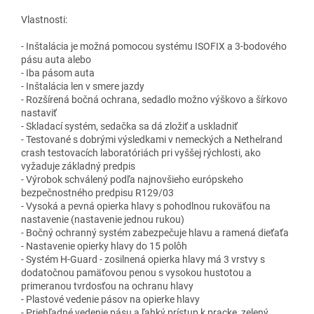
Vlastnosti:
- Inštalácia je možná pomocou systému ISOFIX a 3-bodového
pásu auta alebo
- Iba pásom auta
- Inštalácia len v smere jazdy
- Rozšírená bočná ochrana, sedadlo možno výškovo a šírkovo
nastaviť
- Skladací systém, sedačka sa dá zložiť a uskladniť
- Testované s dobrými výsledkami v nemeckých a Nethelrand
crash testovacích laboratóriách pri vyššej rýchlosti, ako
vyžaduje základný predpis
- Výrobok schválený podľa najnovšieho európskeho
bezpečnostného predpisu R129/03
- Vysoká a pevná opierka hlavy s pohodlnou rukoväťou na
nastavenie (nastavenie jednou rukou)
- Bočný ochranný systém zabezpečuje hlavu a ramená dieťaťa
- Nastavenie opierky hlavy do 15 polôh
- Systém H-Guard - zosilnená opierka hlavy má 3 vrstvy s
dodatočnou pamäťovou penou s vysokou hustotou a
primeranou tvrdosťou na ochranu hlavy
- Plastové vedenie pásov na opierke hlavy
- Priehľadné vedenie pásu a ľahký prístup k pracke, zelený