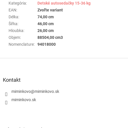
Kategória
:
Detské autosedačky 15-36 kg
EAN
:
Zvoľte variant
Délka
:
74,00 cm
Šířka
:
46,00 cm
Hloubka
:
26,00 cm
Objem
:
88504,00 cm3
Nomenclature
:
94018000
Z
á
p
ä
Kontakt
t
i
miminkovo
@
miminkovo.sk
e
miminkovo.sk