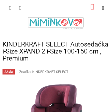
Prejsť
NÁKU
na
obsah
KOŠÍK
KINDERKRAFT SELECT Autosedačka
i-Size XPAND 2 i-Size 100-150 cm ,
Premium
Značka:
KINDERKRAFT SELECT
Akcia