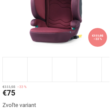
€111,95
–33 %
€111,95
–33 %
€75
Jednotková
Zvoľte variant
cena: