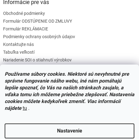
Informácie pre vás
Obchodné podmienky
Formulár ODSTÚPENIE OD ZMLUVY
Formulár REKLÁMACIE
Podmienky ochrany osobných údajov
Kontaktujte nás
Tabuľka veľkostí
Nariadenie SOI o stiahnutí výrobkov
Reklamačný poriadok
Používame súbory cookies. Niektoré sú nevyhnutné pre
Zásady súborov COOKIES
správne fungovanie nášho webu, iné nám pomáhajú
lepšie spoznať, čo Vás na našich stránkach zaujalo, a
vďaka tomu ich môžeme priebežne zlepšovať. Nastavenia
Facebook
cookies môžete kedykoľvek zmeniť. Viac informácií
nájdete
tu
.
Nastavenie
Vytvoril Shoptet