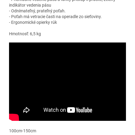
indikátor vedenia pásu
- Odnímateľný, prateľný poťah.
- Poťah má vetracie časti na operadle zo sieťoviny.
- Ergonomické opierky rúk
Hmotnosť: 6,5 kg
100cm-150cm