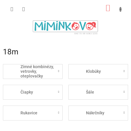
Prejsť
NÁKU
na
obsah
KOŠÍK
18m
Zímné kombinézy,
vetrovky,
Klobúky
oteplovačky
Čiapky
Šále
Rukavice
Nákrčníky