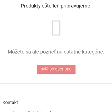
Produkty ešte len pripravujeme.
Môžete sa ale pozrieť na ostatné kategórie.
SPÄŤ DO OBCHODU
Z
á
p
ä
Kontakt
t