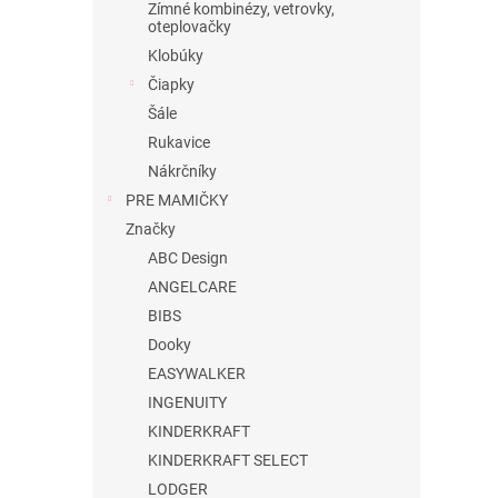
Zímné kombinézy, vetrovky,
oteplovačky
Klobúky
Čiapky
Šále
Rukavice
Nákrčníky
PRE MAMIČKY
Značky
ABC Design
ANGELCARE
BIBS
Dooky
EASYWALKER
INGENUITY
KINDERKRAFT
KINDERKRAFT SELECT
LODGER