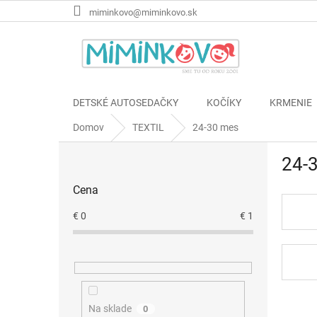
Prejsť
miminkovo@miminkovo.sk
na
obsah
DETSKÉ AUTOSEDAČKY
KOČÍKY
KRMENIE
Domov
TEXTIL
24-30 mes
B
24-
o
č
Cena
n
ý
€
0
€
1
p
a
n
e
l
Na sklade
0