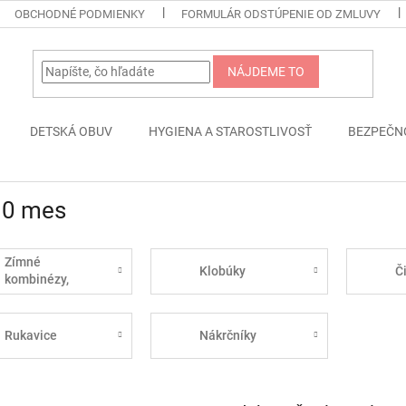
OBCHODNÉ PODMIENKY
FORMULÁR ODSTÚPENIE OD ZMLUVY
NÁJDEME TO
DETSKÁ OBUV
HYGIENA A STAROSTLIVOSŤ
BEZPEČN
30 mes
Zímné
Klobúky
Č
kombinézy,
vetrovky,
oteplovačky
Rukavice
Nákrčníky