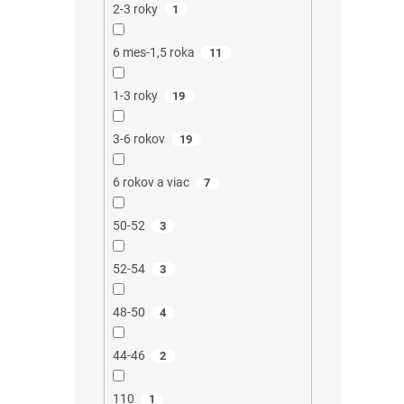
2-3 roky
1
6 mes-1,5 roka
11
1-3 roky
19
3-6 rokov
19
6 rokov a viac
7
50-52
3
52-54
3
48-50
4
44-46
2
110
1