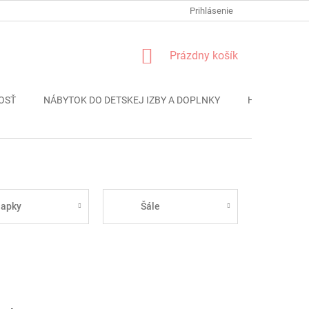
FORMULÁR REKLÁMACIE
PODMIENKY OCHRANY OSOBNÝCH ÚDAJO
Prihlásenie
NÁKUPNÝ
Prázdny košík
KOŠÍK
OSŤ
NÁBYTOK DO DETSKEJ IZBY A DOPLNKY
HRAČKY
iapky
Šále