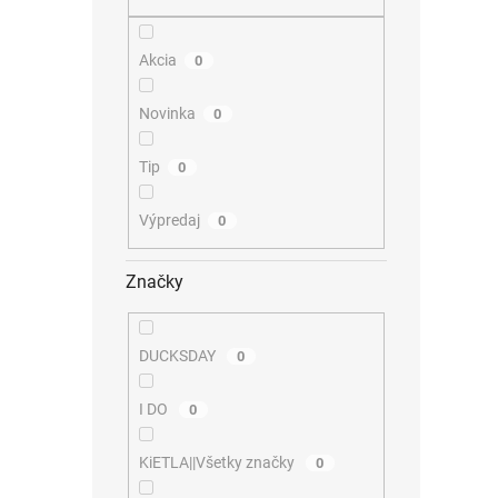
Akcia
0
Novinka
0
Tip
0
Výpredaj
0
Značky
DUCKSDAY
0
I DO
0
KiETLA||Všetky značky
0