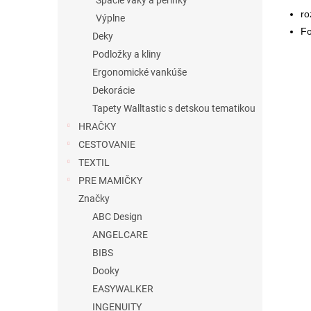
Spacie vaky a perinky
ro
Výplne
Fo
Deky
Podložky a kliny
Ergonomické vankúše
Dekorácie
Tapety Walltastic s detskou tematikou
HRAČKY
CESTOVANIE
TEXTIL
PRE MAMIČKY
Značky
ABC Design
ANGELCARE
BIBS
Dooky
EASYWALKER
INGENUITY