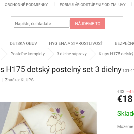
OBCHODNÉ PODMIENKY
FORMULÁR ODSTÚPENIE OD ZMLUVY
NÁJDEME TO
DETSKÁ OBUV
HYGIENA A STAROSTLIVOSŤ
BEZPEČN
Posteľné komplety
3 dielne súpravy
Klups H175 detský 
s H175 detský postelný set 3 dielny
101-1
Značka:
KLUPS
€33
–45
€18
Jednotk
Skla
cena:
Môžeme d