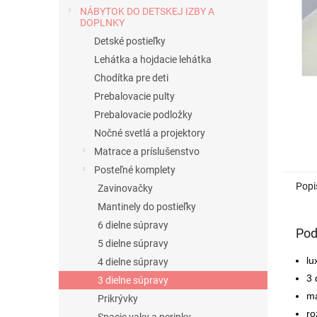
NÁBYTOK DO DETSKEJ IZBY A
DOPLNKY
Detské postieľky
Lehátka a hojdacie lehátka
Chodítka pre deti
Prebalovacie pulty
Prebalovacie podložky
Nočné svetlá a projektory
Matrace a príslušenstvo
Posteľné komplety
Popi
Zavinovačky
Mantinely do postieľky
6 dielne súpravy
Pod
5 dielne súpravy
lu
4 dielne súpravy
3 
3 dielne súpravy
ma
Prikrývky
ro