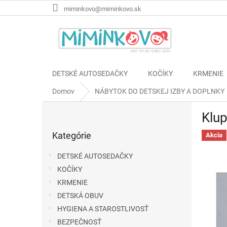
Prejsť
miminkovo@miminkovo.sk
na
obsah
DETSKÉ AUTOSEDAČKY
KOČÍKY
KRMENIE
Domov
NÁBYTOK DO DETSKEJ IZBY A DOPLNKY
B
Klup
o
Preskočiť
č
Kategórie
kategórie
Akcia
n
ý
DETSKÉ AUTOSEDAČKY
p
KOČÍKY
a
KRMENIE
n
e
DETSKÁ OBUV
l
HYGIENA A STAROSTLIVOSŤ
BEZPEČNOSŤ