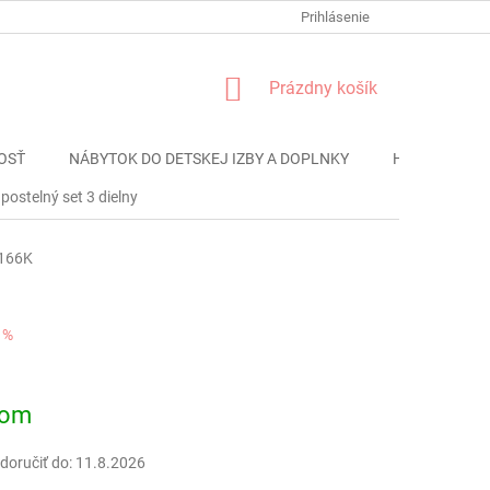
FORMULÁR REKLÁMACIE
PODMIENKY OCHRANY OSOBNÝCH ÚDAJO
Prihlásenie
NÁKUPNÝ
Prázdny košík
KOŠÍK
OSŤ
NÁBYTOK DO DETSKEJ IZBY A DOPLNKY
HRAČKY
postelný set 3 dielny
166K
 %
ová
dom
oručiť do:
11.8.2026