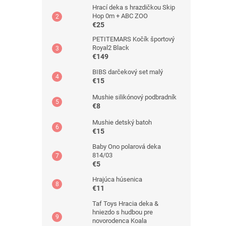
Hrací deka s hrazdičkou Skip
Hop 0m + ABC ZOO
€25
PETITEMARS Kočík športový
Royal2 Black
€149
BIBS darčekový set malý
€15
Mushie silikónový podbradník
€8
Mushie detský batoh
€15
Baby Ono polarová deka
814/03
€5
Hrajúca húsenica
€11
Taf Toys Hracia deka &
hniezdo s hudbou pre
novorodenca Koala