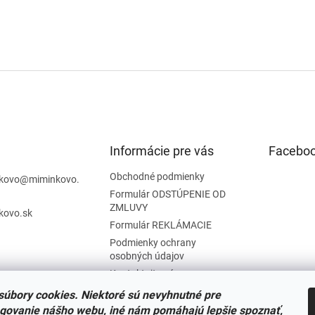
Informácie pre vás
Facebo
Obchodné podmienky
kovo
@
miminkovo.
Formulár ODSTÚPENIE OD
ZMLUVY
kovo.sk
Formulár REKLÁMACIE
Podmienky ochrany
osobných údajov
Kontaktujte nás
Tabuľka veľkostí
úbory cookies. Niektoré sú nevyhnutné pre
Nariadenie SOI o stiahnutí
govanie nášho webu, iné nám pomáhajú lepšie spoznať,