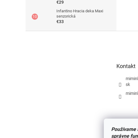
€29
Infantino Hracia deka Maxi
senzorická
€33
Z
á
p
ä
t
Kontakt
i
e
mimin
sk
mimin
Používame s
správne fun