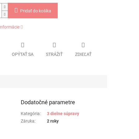
Pridať do košíka
informácie
OPÝTAŤ SA
STRÁŽIŤ
ZDIEĽAŤ
Dodatočné parametre
Kategória
:
3 dielne súpravy
Záruka
:
2 roky