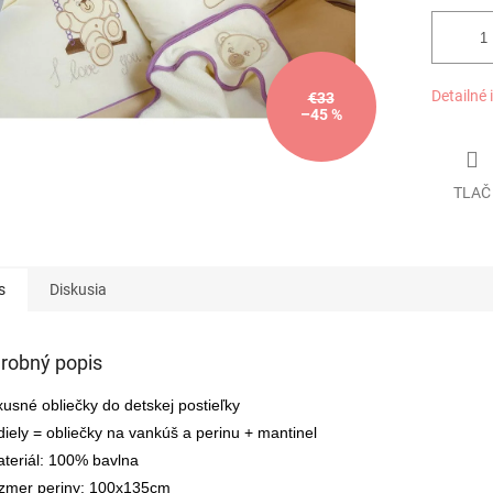
Detailné 
€33
–45 %
TLAČ
s
Diskusia
robný popis
xusné obliečky do detskej postieľky
diely = obliečky na vankúš a perinu + mantinel
teriál: 100% bavlna
zmer periny: 100x135cm