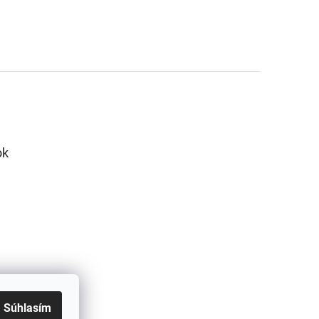
ok
Súhlasím