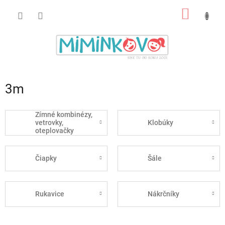
Prejsť
NÁKU
na
obsah
KOŠÍK
3m
Zímné kombinézy,
vetrovky,
Klobúky
oteplovačky
Čiapky
Šále
Rukavice
Nákrčníky