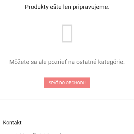
Produkty ešte len pripravujeme.
Môžete sa ale pozrieť na ostatné kategórie.
SPÄŤ DO OBCHODU
Z
á
p
ä
Kontakt
t