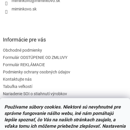
i
miminkovo
@
miminkovo.sk
e
miminkovo.sk
Informácie pre vás
Obchodné podmienky
Formulár ODSTÚPENIE OD ZMLUVY
Formulár REKLÁMACIE
Podmienky ochrany osobných údajov
Kontaktujte nás
Tabuľka veľkostí
Nariadenie SOI o stiahnutí výrobkov
Reklamačný poriadok
Používame súbory cookies. Niektoré sú nevyhnutné pre
Zásady súborov COOKIES
správne fungovanie nášho webu, iné nám pomáhajú
lepšie spoznať, čo Vás na našich stránkach zaujalo, a
vďaka tomu ich môžeme priebežne zlepšovať. Nastavenia