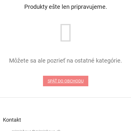
Produkty ešte len pripravujeme.
Môžete sa ale pozrieť na ostatné kategórie.
SPÄŤ DO OBCHODU
Z
á
p
ä
Kontakt
t