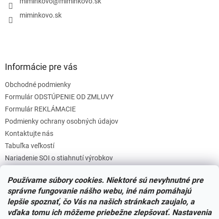
i
miminkovo
@
miminkovo.sk
e
miminkovo.sk
Informácie pre vás
Obchodné podmienky
Formulár ODSTÚPENIE OD ZMLUVY
Formulár REKLÁMACIE
Podmienky ochrany osobných údajov
Kontaktujte nás
Tabuľka veľkostí
Nariadenie SOI o stiahnutí výrobkov
Reklamačný poriadok
Používame súbory cookies. Niektoré sú nevyhnutné pre
Zásady súborov COOKIES
správne fungovanie nášho webu, iné nám pomáhajú
lepšie spoznať, čo Vás na našich stránkach zaujalo, a
vďaka tomu ich môžeme priebežne zlepšovať. Nastavenia