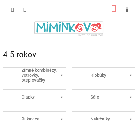
Prejsť
NÁKU
na
obsah
KOŠÍK
4-5 rokov
Zímné kombinézy,
vetrovky,
Klobúky
oteplovačky
Čiapky
Šále
Rukavice
Nákrčníky