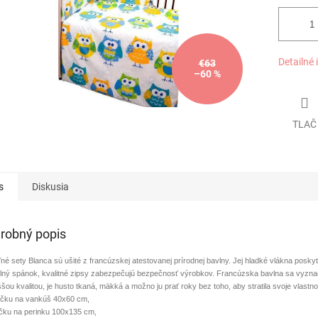
Detailné 
€63
–60 %
TLAČ
s
Diskusia
robný popis
né sety Blanca sú ušité z francúzskej atestovanej prírodnej bavlny. Jej hladké vlákna posky
lný spánok, kvalitné zipsy zabezpečujú bezpečnosť výrobkov. Francúzska bavlna sa vyzna
šou kvalitou, je husto tkaná, mäkká a možno ju prať roky bez toho, aby stratila svoje vlastnos
ečku na vankúš 40x60 cm,
ečku na perinku 100x135 cm,