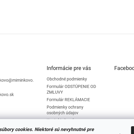
Informácie pre vás
Facebo
Obchodné podmienky
kovo
@
miminkovo.
Formulár ODSTÚPENIE OD
ZMLUVY
kovo.sk
Formulár REKLÁMACIE
Podmienky ochrany
osobných údajov
Kontaktujte nás
Tabuľka veľkostí
úbory cookies. Niektoré sú nevyhnutné pre