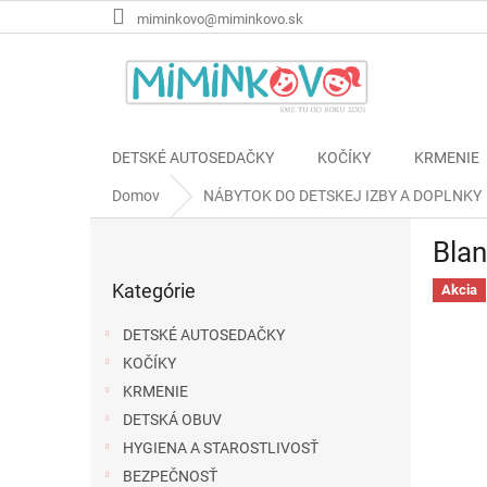
Prejsť
miminkovo@miminkovo.sk
na
obsah
DETSKÉ AUTOSEDAČKY
KOČÍKY
KRMENIE
Domov
NÁBYTOK DO DETSKEJ IZBY A DOPLNKY
B
Blan
o
Preskočiť
č
Kategórie
kategórie
Akcia
n
ý
DETSKÉ AUTOSEDAČKY
p
KOČÍKY
a
KRMENIE
n
e
DETSKÁ OBUV
l
HYGIENA A STAROSTLIVOSŤ
BEZPEČNOSŤ