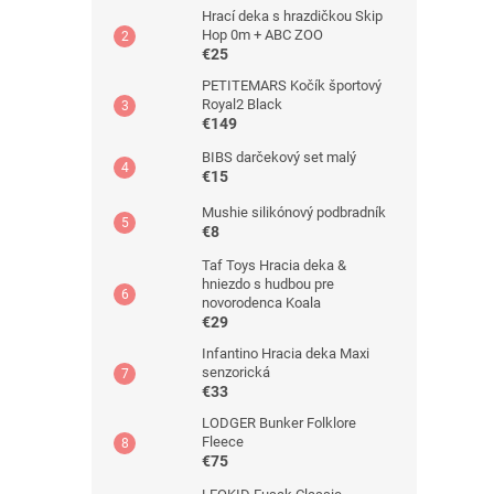
Hrací deka s hrazdičkou Skip
Hop 0m + ABC ZOO
€25
PETITEMARS Kočík športový
Royal2 Black
€149
BIBS darčekový set malý
€15
Mushie silikónový podbradník
€8
Taf Toys Hracia deka &
hniezdo s hudbou pre
novorodenca Koala
€29
Infantino Hracia deka Maxi
senzorická
€33
LODGER Bunker Folklore
Fleece
€75