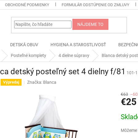
OBCHODNÉ PODMIENKY
FORMULÁR ODSTÚPENIE OD ZMLUVY
NÁJDEME TO
DETSKÁ OBUV
HYGIENA A STAROSTLIVOSŤ
BEZPEČN
Posteľné komplety
4 dielne súpravy
Blanca detský poste
ca detský posteľný set 4 dielny f/81
101-
Značka:
Blanca
Výpredaj
€63
–60
€25
Jednotk
Skla
cena:
Môžeme d