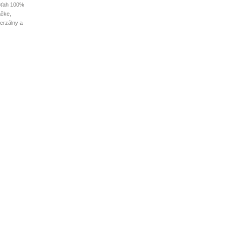
poťah 100%
áčke,
erzálny a