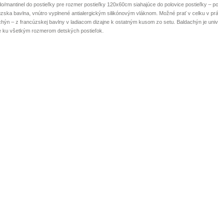
do/mantinel do postieľky pre rozmer postieľky 120x60cm siahajúce do polovice postieľky – 
úzska bavlna, vnútro vyplnené antialergickým silikónovým vláknom. Možné prať v celku v pr
chýn – z francúzskej bavlny v ladiacom dizajne k ostatným kusom zo setu. Baldachýn je univ
e ku všetkým rozmerom detských postieľok.