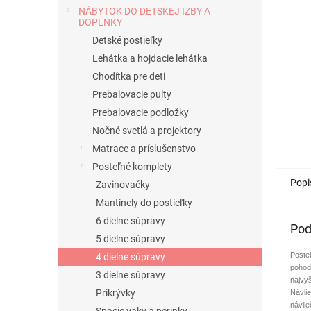
NÁBYTOK DO DETSKEJ IZBY A
DOPLNKY
Detské postieľky
Lehátka a hojdacie lehátka
Chodítka pre deti
Prebalovacie pulty
Prebalovacie podložky
Nočné svetlá a projektory
Matrace a príslušenstvo
Posteľné komplety
Popi
Zavinovačky
Mantinely do postieľky
6 dielne súpravy
Pod
5 dielne súpravy
Posteľ
4 dielne súpravy
pohod
3 dielne súpravy
najvyš
Prikrývky
Návli
návli