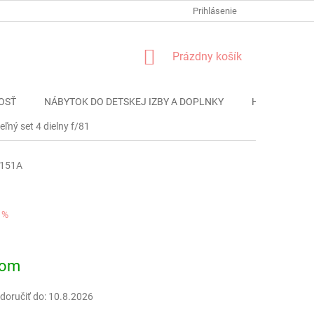
FORMULÁR REKLÁMACIE
PODMIENKY OCHRANY OSOBNÝCH ÚDAJO
Prihlásenie
NÁKUPNÝ
Prázdny košík
KOŠÍK
OSŤ
NÁBYTOK DO DETSKEJ IZBY A DOPLNKY
HRAČKY
ľný set 4 dielny f/81
1151A
 %
ová
dom
oručiť do:
10.8.2026