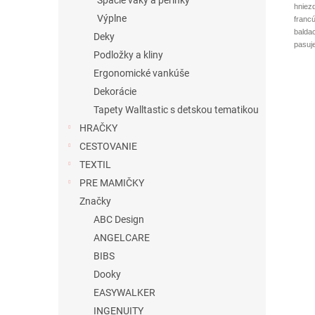
Spacie vaky a perinky
hniez
Výplne
franc
balda
Deky
pasuj
Podložky a kliny
Ergonomické vankúše
Dekorácie
Tapety Walltastic s detskou tematikou
HRAČKY
CESTOVANIE
TEXTIL
PRE MAMIČKY
Značky
ABC Design
ANGELCARE
BIBS
Dooky
EASYWALKER
INGENUITY