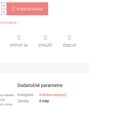
Pridať do košíka
informácie
OPÝTAŤ SA
STRÁŽIŤ
ZDIEĽAŤ
Dodatočné parametre
Kategória
:
4 dielne súpravy
tujú bábätku
čuje
Záruka
:
2 roky
ti a farby.