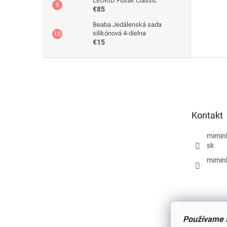
LEOKID Fusak Classic
€85
Beaba Jedálenská sada
silikónová 4-dielna
€15
Z
á
p
ä
t
Kontakt
i
e
mimin
sk
mimin
Používame s