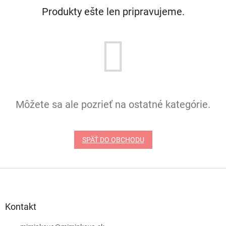
Produkty ešte len pripravujeme.
Môžete sa ale pozrieť na ostatné kategórie.
SPÄŤ DO OBCHODU
Z
á
p
ä
Kontakt
t