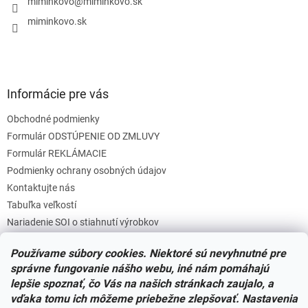
i
miminkovo
@
miminkovo.sk
e
miminkovo.sk
Informácie pre vás
Obchodné podmienky
Formulár ODSTÚPENIE OD ZMLUVY
Formulár REKLÁMACIE
Podmienky ochrany osobných údajov
Kontaktujte nás
Tabuľka veľkostí
Nariadenie SOI o stiahnutí výrobkov
Reklamačný poriadok
Používame súbory cookies. Niektoré sú nevyhnutné pre
Zásady súborov COOKIES
správne fungovanie nášho webu, iné nám pomáhajú
lepšie spoznať, čo Vás na našich stránkach zaujalo, a
vďaka tomu ich môžeme priebežne zlepšovať. Nastavenia