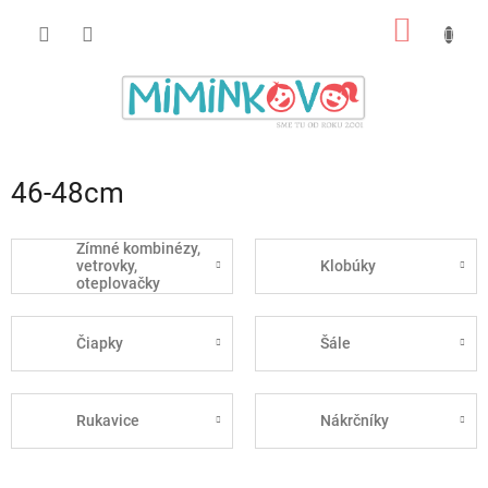
Prejsť
NÁKU
na
obsah
KOŠÍK
46-48cm
Zímné kombinézy,
vetrovky,
Klobúky
oteplovačky
Čiapky
Šále
Rukavice
Nákrčníky