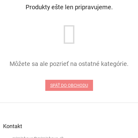
Produkty ešte len pripravujeme.
Môžete sa ale pozrieť na ostatné kategórie.
SPÄŤ DO OBCHODU
Z
á
p
ä
Kontakt
t