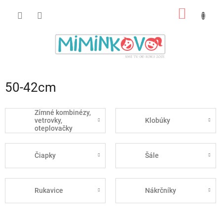
Prejsť
NÁKU
na
obsah
KOŠÍK
50-42cm
Zímné kombinézy,
vetrovky,
Klobúky
oteplovačky
Čiapky
Šále
Rukavice
Nákrčníky