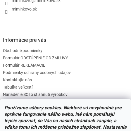
i
miminkovo
@
miminkovo.sk
e
miminkovo.sk
Informácie pre vás
Obchodné podmienky
Formulár ODSTÚPENIE OD ZMLUVY
Formulár REKLÁMACIE
Podmienky ochrany osobných údajov
Kontaktujte nás
Tabuľka veľkostí
Nariadenie SOI o stiahnutí výrobkov
Reklamačný poriadok
Používame súbory cookies. Niektoré sú nevyhnutné pre
Zásady súborov COOKIES
správne fungovanie nášho webu, iné nám pomáhajú
lepšie spoznať, čo Vás na našich stránkach zaujalo, a
vďaka tomu ich môžeme priebežne zlepšovať. Nastavenia