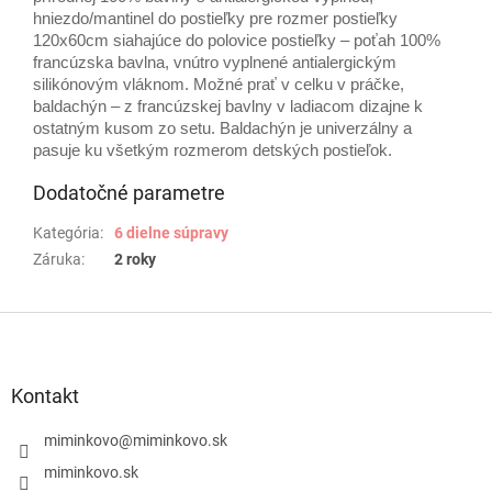
hniezdo/mantinel do postieľky pre rozmer postieľky
120x60cm siahajúce do polovice postieľky – poťah 100%
francúzska bavlna, vnútro vyplnené antialergickým
silikónovým vláknom. Možné prať v celku v práčke,
baldachýn – z francúzskej bavlny v ladiacom dizajne k
ostatným kusom zo setu. Baldachýn je univerzálny a
pasuje ku všetkým rozmerom detských postieľok.
Dodatočné parametre
Kategória
:
6 dielne súpravy
Záruka
:
2 roky
Z
á
p
ä
Kontakt
t
i
miminkovo
@
miminkovo.sk
e
miminkovo.sk