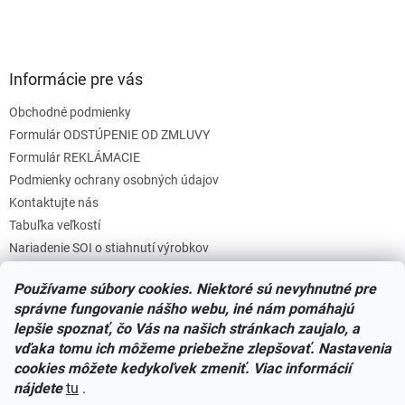
Informácie pre vás
Obchodné podmienky
Formulár ODSTÚPENIE OD ZMLUVY
Formulár REKLÁMACIE
Podmienky ochrany osobných údajov
Kontaktujte nás
Tabuľka veľkostí
Nariadenie SOI o stiahnutí výrobkov
Reklamačný poriadok
Používame súbory cookies. Niektoré sú nevyhnutné pre
Zásady súborov COOKIES
správne fungovanie nášho webu, iné nám pomáhajú
lepšie spoznať, čo Vás na našich stránkach zaujalo, a
vďaka tomu ich môžeme priebežne zlepšovať. Nastavenia
Facebook
cookies môžete kedykoľvek zmeniť. Viac informácií
nájdete
tu
.