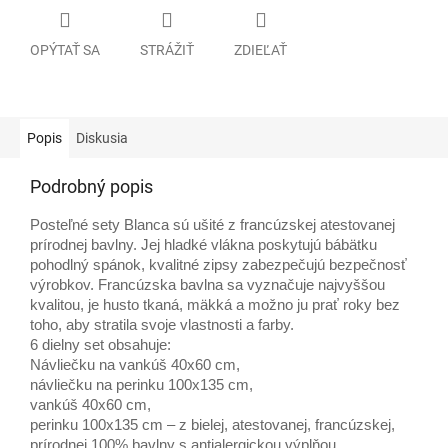
OPÝTAŤ SA
STRÁŽIŤ
ZDIEĽAŤ
Popis
Diskusia
Podrobný popis
Posteľné sety Blanca sú ušité z francúzskej atestovanej
prírodnej bavlny. Jej hladké vlákna poskytujú bábätku
pohodlný spánok, kvalitné zipsy zabezpečujú bezpečnosť
výrobkov. Francúzska bavlna sa vyznačuje najvyššou
kvalitou, je husto tkaná, mäkká a možno ju prať roky bez
toho, aby stratila svoje vlastnosti a farby.
6 dielny set obsahuje:
Návliečku na vankúš 40x60 cm,
návliečku na perinku 100x135 cm,
vankúš 40x60 cm,
perinku 100x135 cm – z bielej, atestovanej, francúzskej,
prírodnej 100% bavlny s antialergickou výplňou,