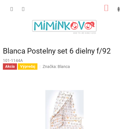
Prejsť
NÁKU
na
obsah
KOŠÍK
Blanca Postelny set 6 dielny f/92
101-1144A
Značka:
Blanca
Akcia
Výpredaj