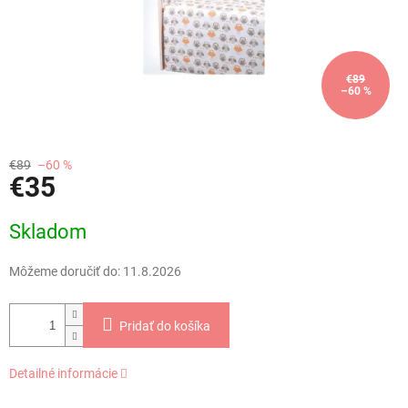
€89
–60 %
€89
–60 %
€35
Jednotková
Skladom
cena:
Môžeme doručiť do:
11.8.2026
Pridať do košíka
Detailné informácie