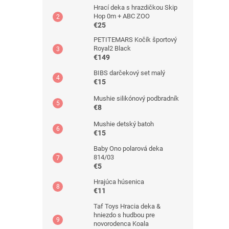
Hrací deka s hrazdičkou Skip
Hop 0m + ABC ZOO
€25
PETITEMARS Kočík športový
Royal2 Black
€149
BIBS darčekový set malý
€15
Mushie silikónový podbradník
€8
Mushie detský batoh
€15
Baby Ono polarová deka
814/03
€5
Hrajúca húsenica
€11
Taf Toys Hracia deka &
hniezdo s hudbou pre
novorodenca Koala