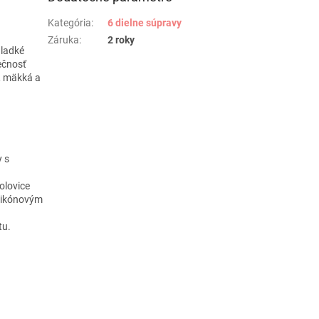
Kategória
:
6 dielne súpravy
Záruka
:
2 roky
hladké
ečnosť
, mäkká a
y s
olovice
ilikónovým
tu.