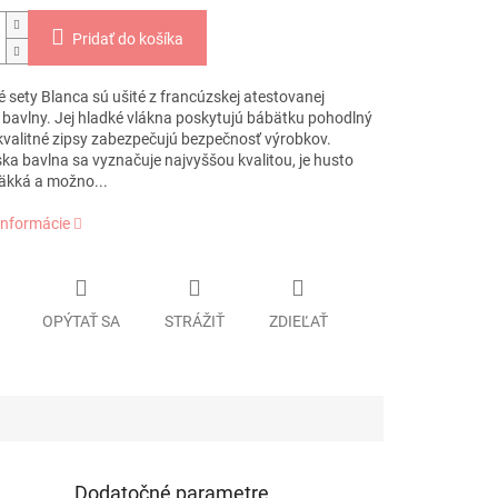
Pridať do košíka
 sety Blanca sú ušité z francúzskej atestovanej
j bavlny. Jej hladké vlákna poskytujú bábätku pohodlný
kvalitné zipsy zabezpečujú bezpečnosť výrobkov.
ka bavlna sa vyznačuje najvyššou kvalitou, je husto
äkká a možno...
informácie
OPÝTAŤ SA
STRÁŽIŤ
ZDIEĽAŤ
Dodatočné parametre