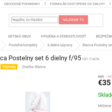
OBCHODNÉ PODMIENKY
FORMULÁR ODSTÚPENIE OD ZMLUVY
NÁJDEME TO
DETSKÁ OBUV
HYGIENA A STAROSTLIVOSŤ
BEZPEČN
Posteľné komplety
6 dielne súpravy
Blanca Postelny set
ca Postelny set 6 dielny f/95
101-1147A
Značka:
Blanca
Výpredaj
€89
–60
€35
Jednotk
Skla
cena:
Môžeme d