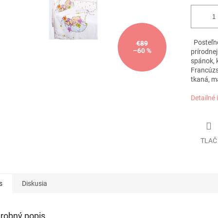
Posteľné
€89
–60 %
prírodne
spánok, 
Francúzs
tkaná, m
Detailné 
TLAČ
s
Diskusia
robný popis