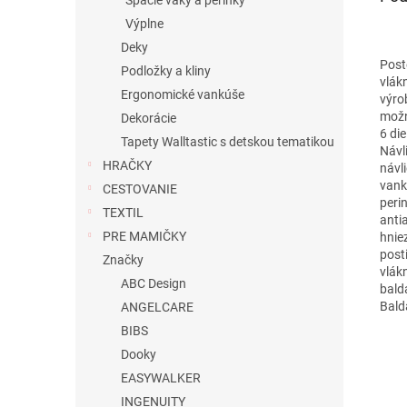
Spacie vaky a perinky
Výplne
Deky
Post
Podložky a kliny
vlák
Ergonomické vankúše
výro
možno
Dekorácie
6 die
Tapety Walltastic s detskou tematikou
Návl
HRAČKY
návl
vank
CESTOVANIE
peri
TEXTIL
anti
PRE MAMIČKY
hnie
post
Značky
vlák
ABC Design
bald
Bald
ANGELCARE
BIBS
Dooky
EASYWALKER
INGENUITY