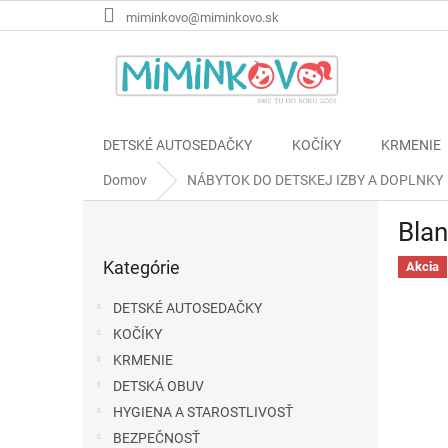
Prejsť
miminkovo@miminkovo.sk
na
obsah
DETSKÉ AUTOSEDAČKY
KOČÍKY
KRMENIE
Domov
NÁBYTOK DO DETSKEJ IZBY A DOPLNKY
B
Blan
o
Preskočiť
č
Kategórie
kategórie
Akcia
n
ý
DETSKÉ AUTOSEDAČKY
p
KOČÍKY
a
KRMENIE
n
e
DETSKÁ OBUV
l
HYGIENA A STAROSTLIVOSŤ
BEZPEČNOSŤ