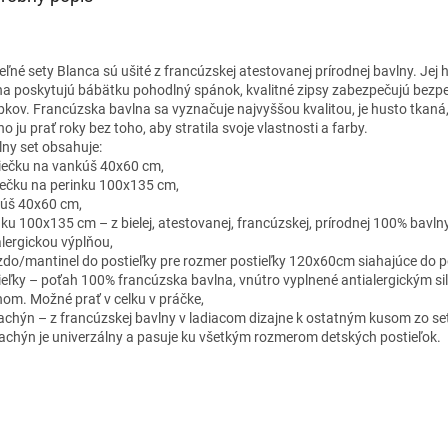
eľné sety Blanca sú ušité z francúzskej atestovanej prírodnej bavlny. Jej 
na poskytujú bábätku pohodlný spánok, kvalitné zipsy zabezpečujú bezp
bkov. Francúzska bavlna sa vyznačuje najvyššou kvalitou, je husto tkaná
 ju prať roky bez toho, aby stratila svoje vlastnosti a farby.
lny set obsahuje:
iečku na vankúš 40x60 cm,
iečku na perinku 100x135 cm,
úš 40x60 cm,
nku 100x135 cm – z bielej, atestovanej, francúzskej, prírodnej 100% bavln
alergickou výplňou,
zdo/mantinel do postieľky pre rozmer postieľky 120x60cm siahajúce do p
ieľky – poťah 100% francúzska bavlna, vnútro vyplnené antialergickým s
nom. Možné prať v celku v práčke,
achýn – z francúzskej bavlny v ladiacom dizajne k ostatným kusom zo se
achýn je univerzálny a pasuje ku všetkým rozmerom detských postieľok.