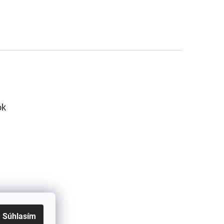
ok
Súhlasím