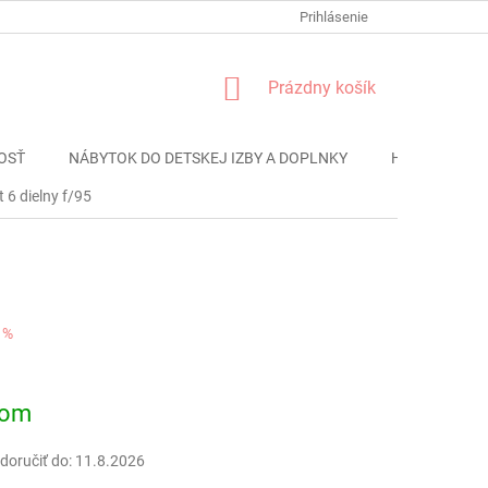
FORMULÁR REKLÁMACIE
PODMIENKY OCHRANY OSOBNÝCH ÚDAJO
Prihlásenie
NÁKUPNÝ
Prázdny košík
KOŠÍK
OSŤ
NÁBYTOK DO DETSKEJ IZBY A DOPLNKY
HRAČKY
 6 dielny f/95
 %
ová
dom
oručiť do:
11.8.2026