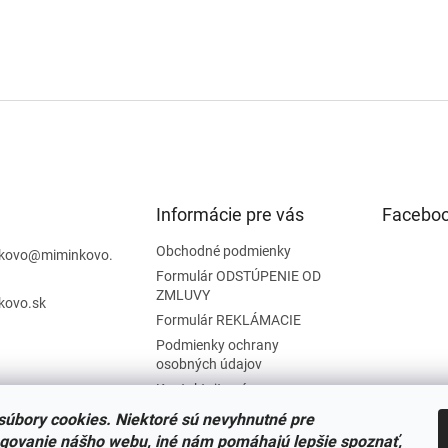
Informácie pre vás
Facebo
Obchodné podmienky
kovo
@
miminkovo.
Formulár ODSTÚPENIE OD
ZMLUVY
kovo.sk
Formulár REKLÁMACIE
Podmienky ochrany
osobných údajov
Kontaktujte nás
Tabuľka veľkostí
úbory cookies. Niektoré sú nevyhnutné pre
Nariadenie SOI o stiahnutí
govanie nášho webu, iné nám pomáhajú lepšie spoznať,