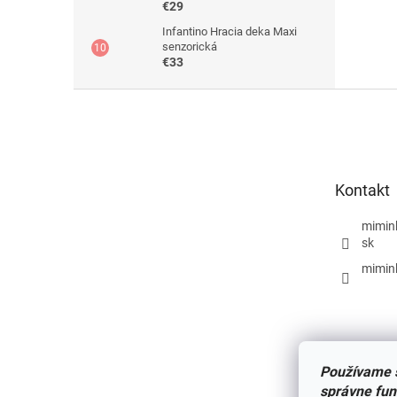
€29
Infantino Hracia deka Maxi
senzorická
€33
Z
á
p
ä
t
Kontakt
i
e
mimin
sk
mimin
Používame s
správne fun