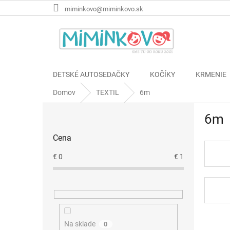
Prejsť
miminkovo@miminkovo.sk
na
obsah
DETSKÉ AUTOSEDAČKY
KOČÍKY
KRMENIE
Domov
TEXTIL
6m
B
6m
o
č
Cena
n
ý
€
0
€
1
p
a
n
e
l
Na sklade
0