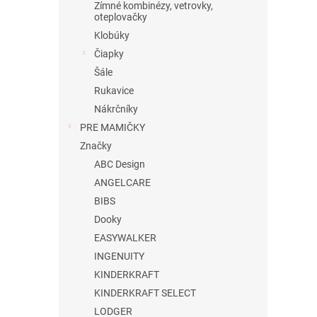
Zímné kombinézy, vetrovky,
oteplovačky
Klobúky
Čiapky
Šále
Rukavice
Nákrčníky
PRE MAMIČKY
Značky
ABC Design
ANGELCARE
BIBS
Dooky
EASYWALKER
INGENUITY
KINDERKRAFT
KINDERKRAFT SELECT
LODGER