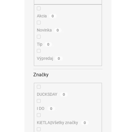
Akcia
0
Novinka
0
Tip
0
Výpredaj
0
Značky
DUCKSDAY
0
I DO
0
KiETLA||Všetky značky
0