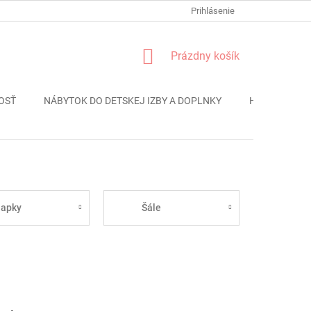
FORMULÁR REKLÁMACIE
PODMIENKY OCHRANY OSOBNÝCH ÚDAJO
Prihlásenie
NÁKUPNÝ
Prázdny košík
KOŠÍK
OSŤ
NÁBYTOK DO DETSKEJ IZBY A DOPLNKY
HRAČKY
iapky
Šále