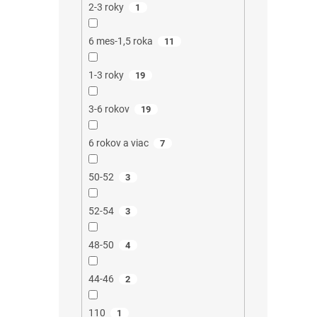
2-3 roky
1
6 mes-1,5 roka
11
1-3 roky
19
3-6 rokov
19
6 rokov a viac
7
50-52
3
52-54
3
48-50
4
44-46
2
110
1