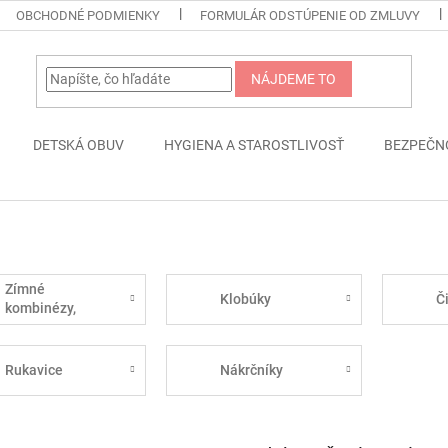
OBCHODNÉ PODMIENKY
FORMULÁR ODSTÚPENIE OD ZMLUVY
NÁJDEME TO
DETSKÁ OBUV
HYGIENA A STAROSTLIVOSŤ
BEZPEČN
Zímné
Klobúky
Č
kombinézy,
vetrovky,
oteplovačky
Rukavice
Nákrčníky