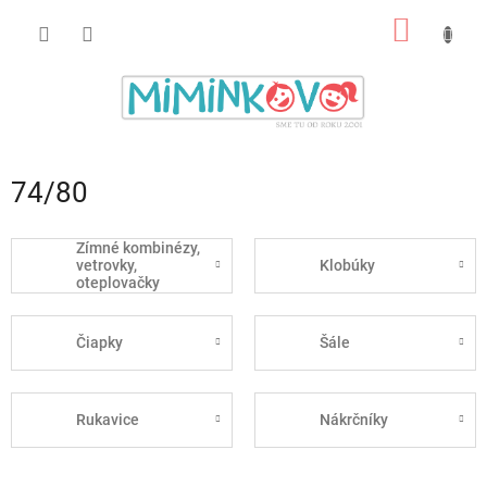
Prejsť
NÁKU
na
obsah
KOŠÍK
74/80
Zímné kombinézy,
vetrovky,
Klobúky
oteplovačky
Čiapky
Šále
Rukavice
Nákrčníky