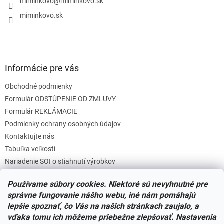
i
miminkovo
@
miminkovo.sk
e
miminkovo.sk
Informácie pre vás
Obchodné podmienky
Formulár ODSTÚPENIE OD ZMLUVY
Formulár REKLÁMACIE
Podmienky ochrany osobných údajov
Kontaktujte nás
Tabuľka veľkostí
Nariadenie SOI o stiahnutí výrobkov
Reklamačný poriadok
Používame súbory cookies. Niektoré sú nevyhnutné pre
Zásady súborov COOKIES
správne fungovanie nášho webu, iné nám pomáhajú
lepšie spoznať, čo Vás na našich stránkach zaujalo, a
vďaka tomu ich môžeme priebežne zlepšovať. Nastavenia