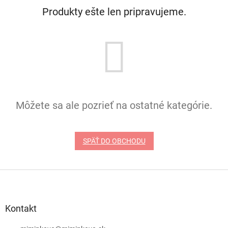
Produkty ešte len pripravujeme.
Môžete sa ale pozrieť na ostatné kategórie.
SPÄŤ DO OBCHODU
Z
á
p
ä
Kontakt
t