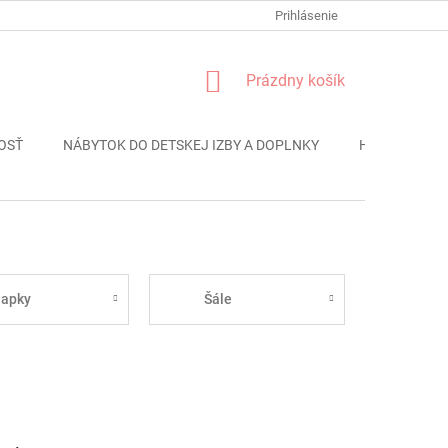
FORMULÁR REKLÁMACIE
PODMIENKY OCHRANY OSOBNÝCH ÚDAJO
Prihlásenie
NÁKUPNÝ
Prázdny košík
KOŠÍK
OSŤ
NÁBYTOK DO DETSKEJ IZBY A DOPLNKY
HRAČKY
iapky
Šále