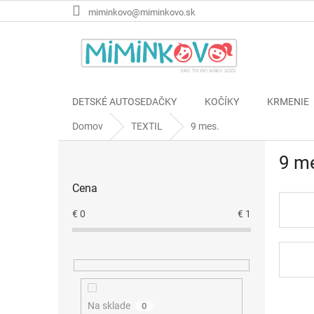
Prejsť
miminkovo@miminkovo.sk
na
obsah
DETSKÉ AUTOSEDAČKY
KOČÍKY
KRMENIE
Domov
TEXTIL
9 mes.
B
9 m
o
č
Cena
n
ý
€
0
€
1
p
a
n
e
l
Na sklade
0