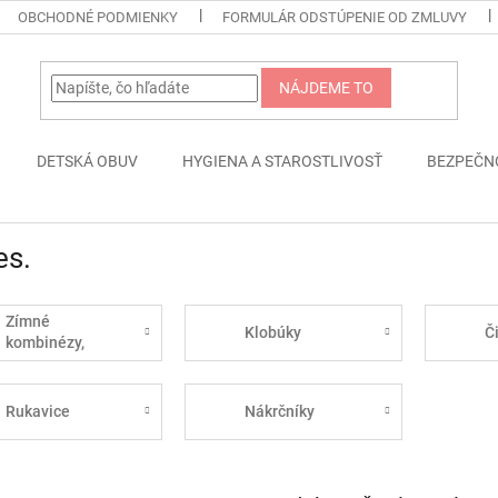
OBCHODNÉ PODMIENKY
FORMULÁR ODSTÚPENIE OD ZMLUVY
NÁJDEME TO
DETSKÁ OBUV
HYGIENA A STAROSTLIVOSŤ
BEZPEČN
es.
Zímné
Klobúky
Č
kombinézy,
vetrovky,
oteplovačky
Rukavice
Nákrčníky