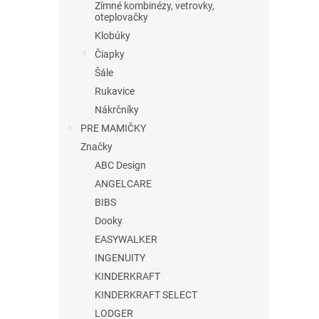
Zímné kombinézy, vetrovky,
oteplovačky
Klobúky
Čiapky
Šále
Rukavice
Nákrčníky
PRE MAMIČKY
Značky
ABC Design
ANGELCARE
BIBS
Dooky
EASYWALKER
INGENUITY
KINDERKRAFT
KINDERKRAFT SELECT
LODGER