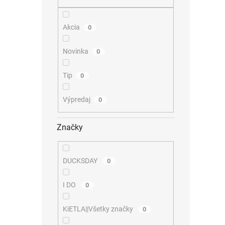
Akcia
0
Novinka
0
Tip
0
Výpredaj
0
Značky
DUCKSDAY
0
I DO
0
KiETLA||Všetky značky
0