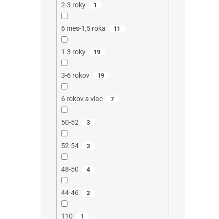
2-3 roky
1
6 mes-1,5 roka
11
1-3 roky
19
3-6 rokov
19
6 rokov a viac
7
50-52
3
52-54
3
48-50
4
44-46
2
110
1