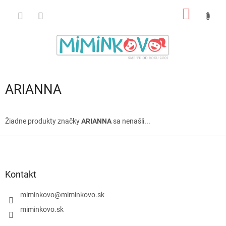
Prejsť
NÁKU
na
obsah
KOŠÍK
ARIANNA
Žiadne produkty značky
ARIANNA
sa nenašli...
Z
á
p
ä
Kontakt
t
i
miminkovo
@
miminkovo.sk
e
miminkovo.sk