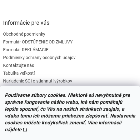
Informácie pre vás
Obchodné podmienky
Formulár ODSTÚPENIE OD ZMLUVY
Formulár REKLÁMACIE
Podmienky ochrany osobných údajov
Kontaktujte nás
Tabuľka veľkostí
Nariadenie SOI o stiahnutí výrobkov
Reklamačný poriadok
Používame súbory cookies. Niektoré sú nevyhnutné pre
Zásady súborov COOKIES
správne fungovanie nášho webu, iné nám pomáhajú
lepšie spoznať, čo Vás na našich stránkach zaujalo, a
vďaka tomu ich môžeme priebežne zlepšovať. Nastavenia
Facebook
cookies môžete kedykoľvek zmeniť. Viac informácií
nájdete
tu
.