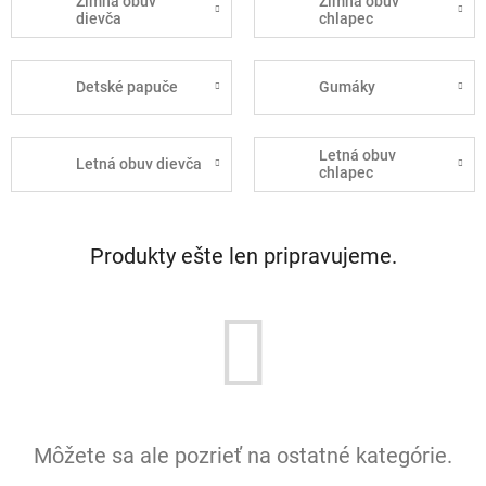
Zimná obuv
Zimná obuv
dievča
chlapec
Detské papuče
Gumáky
Letná obuv
Letná obuv dievča
chlapec
Produkty ešte len pripravujeme.
Môžete sa ale pozrieť na ostatné kategórie.