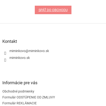
SPÄŤ DO OBCHODU
Z
á
p
ä
Kontakt
t
i
miminkovo
@
miminkovo.sk
e
miminkovo.sk
Informácie pre vás
Obchodné podmienky
Formulár ODSTÚPENIE OD ZMLUVY
Formulár REKLÁMACIE