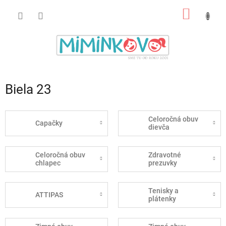
Prejsť
NÁKU
na
obsah
KOŠÍK
Biela 23
Celoročná obuv
Capačky
dievča
Celoročná obuv
Zdravotné
chlapec
prezuvky
Tenisky a
ATTIPAS
plátenky