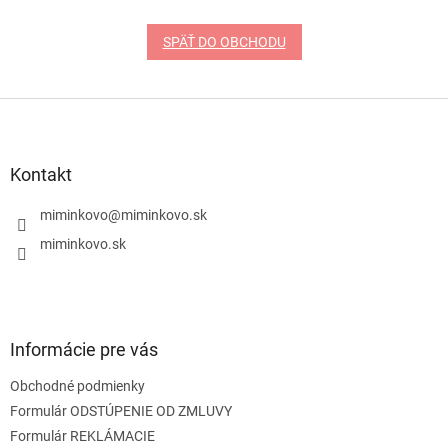
SPÄŤ DO OBCHODU
Z
á
p
ä
Kontakt
t
i
miminkovo
@
miminkovo.sk
e
miminkovo.sk
Informácie pre vás
Obchodné podmienky
Formulár ODSTÚPENIE OD ZMLUVY
Formulár REKLÁMACIE