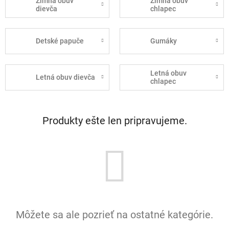
Zimná obuv
Zimná obuv
dievča
chlapec
Detské papuče
Gumáky
Letná obuv
Letná obuv dievča
chlapec
Produkty ešte len pripravujeme.
Môžete sa ale pozrieť na ostatné kategórie.