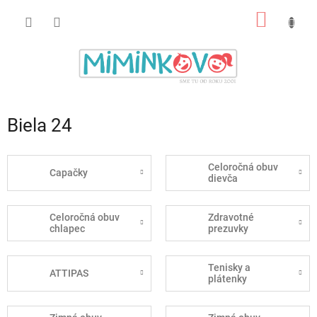
Prejsť
NÁKU
na
obsah
KOŠÍK
Biela 24
Celoročná obuv
Capačky
dievča
Celoročná obuv
Zdravotné
chlapec
prezuvky
Tenisky a
ATTIPAS
plátenky